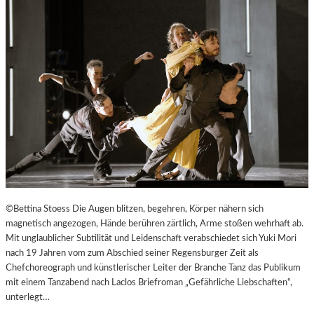
©Bettina Stoess Die Augen blitzen, begehren, Körper nähern sich
magnetisch angezogen, Hände berühren zärtlich, Arme stoßen wehrhaft ab.
Mit unglaublicher Subtilität und Leidenschaft verabschiedet sich Yuki Mori
nach 19 Jahren vom zum Abschied seiner Regensburger Zeit als
Chefchoreograph und künstlerischer Leiter der Branche Tanz das Publikum
mit einem Tanzabend nach Laclos Briefroman „Gefährliche Liebschaften“,
unterlegt…