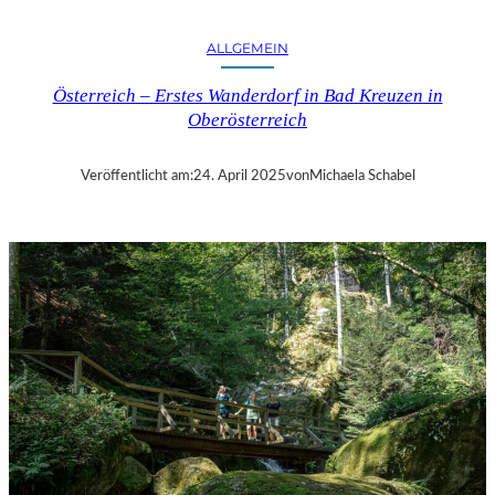
M
D
ALLGEMEIN
E
R
Österreich – Erstes Wanderdorf in Bad Kreuzen in
E
Oberösterreich
V
I
A
Veröffentlicht am:
24. April 2025
von
Michaela Schabel
N
K
O
S
D
O
K
U
M
E
N
T
A