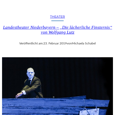
THEATER
Landestheater Niederbayern – „Die lächerliche Finsternis“
von Wolfgang Lutz
Veröffentlicht am:
23. Februar 2019
von
Michaela Schabel