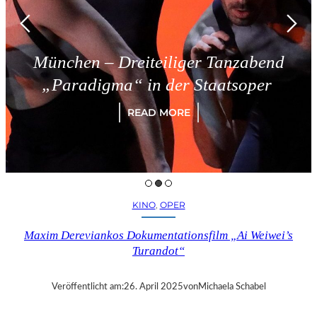
München – Dreiteiliger Tanzabend
„Paradigma“ in der Staatsoper
READ MORE
KINO
, 
OPER
Maxim Dereviankos Dokumentationsfilm „Ai Weiwei’s
Turandot“
Veröffentlicht am:
26. April 2025
von
Michaela Schabel