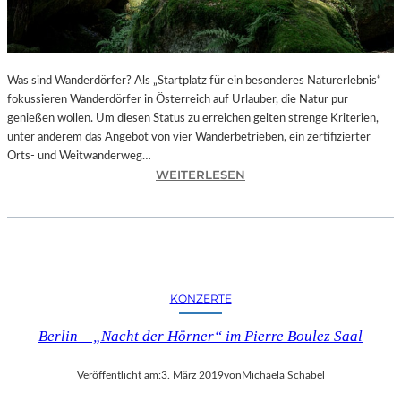
T
I
O
N
S
Was sind Wanderdörfer? Als „Startplatz für ein besonderes Naturerlebnis“
F
fokussieren Wanderdörfer in Österreich auf Urlauber, die Natur pur
I
genießen wollen. Um diesen Status zu erreichen gelten strenge Kriterien,
L
unter anderem das Angebot von vier Wanderbetrieben, ein zertifizierter
M
Orts- und Weitwanderweg…
„
:
WEITERLESEN
A
Ö
I
S
W
T
E
E
I
R
W
R
KONZERTE
E
E
I
I
Berlin – „Nacht der Hörner“ im Pierre Boulez Saal
’
C
S
H
Veröffentlicht am:
3. März 2019
von
Michaela Schabel
T
–
U
E