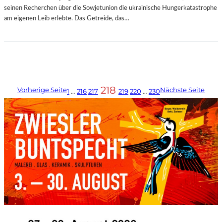
seinen Recherchen über die Sowjetunion die ukrainische Hungerkatastrophe
am eigenen Leib erlebte. Das Getreide, das…
218
Vorherige Seite
Nächste Seite
1
…
216
217
219
220
…
230