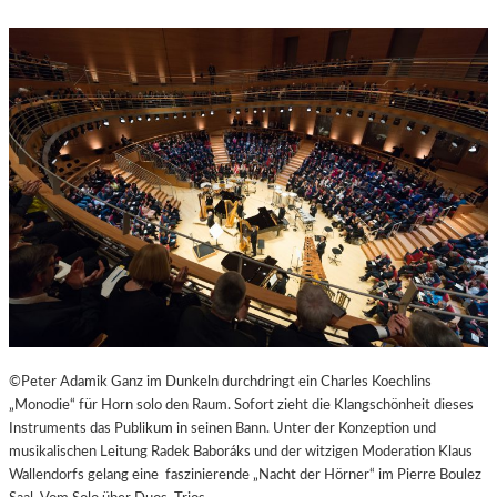
R
R
A
S
N
T
D
E
O
S
T
W
“
A
N
D
E
R
D
O
R
F
I
©Peter Adamik Ganz im Dunkeln durchdringt ein Charles Koechlins
N
„Monodie“ für Horn solo den Raum. Sofort zieht die Klangschönheit dieses
B
Instruments das Publikum in seinen Bann. Unter der Konzeption und
A
musikalischen Leitung Radek Baboráks und der witzigen Moderation Klaus
D
Wallendorfs gelang eine faszinierende „Nacht der Hörner“ im Pierre Boulez
K