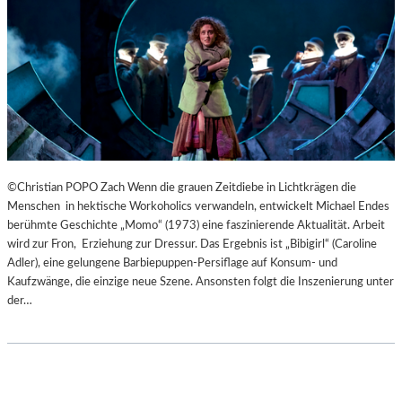
B
U
R
G
E
R
O
S
T
E
©Christian POPO Zach Wenn die grauen Zeitdiebe in Lichtkrägen die
R
Menschen in hektische Workoholics verwandeln, entwickelt Michael Endes
F
berühmte Geschichte „Momo“ (1973) eine faszinierende Aktualität. Arbeit
E
wird zur Fron, Erziehung zur Dressur. Das Ergebnis ist „Bibigirl“ (Caroline
S
Adler), eine gelungene Barbiepuppen-Persiflage auf Konsum- und
T
Kaufzwänge, die einzige neue Szene. Ansonsten folgt die Inszenierung unter
S
der…
P
I
E
L
E