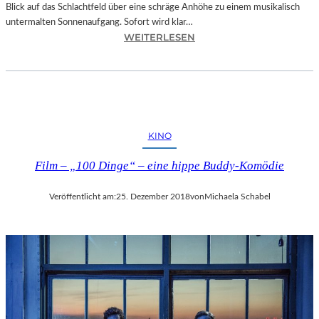
Blick auf das Schlachtfeld über eine schräge Anhöhe zu einem musikalisch
untermalten Sonnenaufgang. Sofort wird klar…
:
WEITERLESEN
S
A
L
Z
B
U
KINO
R
G
Film – „100 Dinge“ – eine hippe Buddy-Komödie
–
M
Veröffentlicht am:
25. Dezember 2018
von
Michaela Schabel
O
D
E
S
T
M
U
S