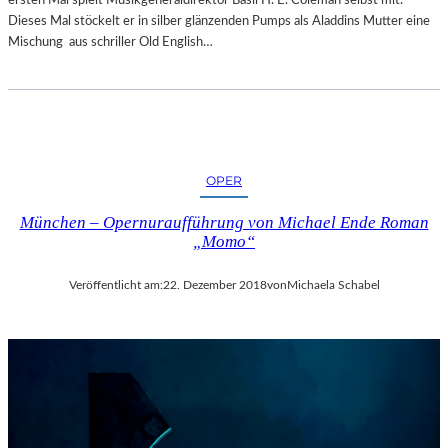
R
Dieses Mal stöckelt er in silber glänzenden Pumps als Aladdins Mutter eine
T
Mischung aus schriller Old English…
Z
U
R
E
R
Ö
F
OPER
F
N
München – Opernuraufführung von Michael Ende Roman
„Momo“
U
N
G
Veröffentlicht am:
22. Dezember 2018
von
Michaela Schabel
D
E
R
S
A
L
Z