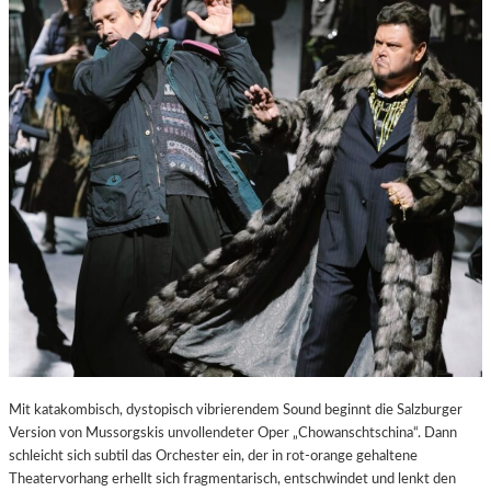
E
S
T
A
D
T
Z
U
M
E
N
T
D
E
C
K
E
N
Mit katakombisch, dystopisch vibrierendem Sound beginnt die Salzburger
Version von Mussorgskis unvollendeter Oper „Chowanschtschina“. Dann
schleicht sich subtil das Orchester ein, der in rot-orange gehaltene
Theatervorhang erhellt sich fragmentarisch, entschwindet und lenkt den