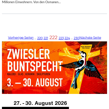
Millionen Einwohnern. Von den Osmanen…
222
Vorherige Seite
Nächste Seite
1
…
220
221
223
224
…
230