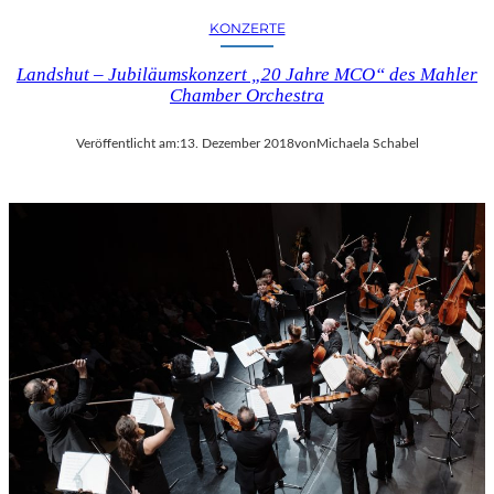
KONZERTE
Landshut – Jubiläumskonzert „20 Jahre MCO“ des Mahler
Chamber Orchestra
Veröffentlicht am:
13. Dezember 2018
von
Michaela Schabel