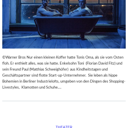
S
O
R
G
S
K
I
S
„
C
©Warner Bros Nur einen kleinen Koffer hatte Tonis Oma, als sie vom Osten
H
floh. Er enthielt alles, was sie hatte. Enkelsohn Toni (Florian David Fitz) und
O
sein Freund Paul (Matthias Schweighöfer) aus Kindheitstagen und
W
Geschäftspartner sind flotte Start-up-Unternehmer. Sie leben als hippe
A
Bohemien in Berliner Industrielofts, umgeben von den Dingen des Shopping-
N
Livestyles, Klamotten und Schuhe.…
S
C
H
T
S
C
H
THEATER