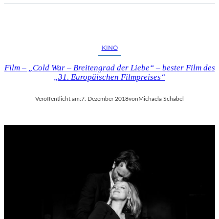
KINO
Film – „Cold War – Breitengrad der Liebe“ – bester Film des
„31. Europäischen Filmpreises“
Veröffentlicht am:
7. Dezember 2018
von
Michaela Schabel