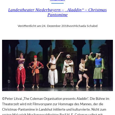
I
Landestheater Niederbayern – „Aladdin“ – Christmas
N
Pantomime
A
“
–
Veröffentlicht am:
24. Dezember 2018
von
Michaela Schabel
S
P
A
N
N
E
N
D
I
N
S
Z
E
©Peter Litvai „The Coleman Organisation presents Aladdin“. Die Bühne im
N
Theaterzelt wird mit Filmvorspann zur Hommage des Mannes, der die
I
Christmas-Pantomime in Landshut initiierte und kulturvierte. Nicht zum
E
ersten Mal spielt Musikgeneraldirektor Basil H. E. Coleman selbst mit.