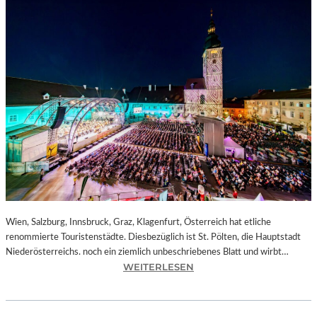
Wien, Salzburg, Innsbruck, Graz, Klagenfurt, Österreich hat etliche
renommierte Touristenstädte. Diesbezüglich ist St. Pölten, die Hauptstadt
Niederösterreichs. noch ein ziemlich unbeschriebenes Blatt und wirbt…
:
WEITERLESEN
Ö
S
T