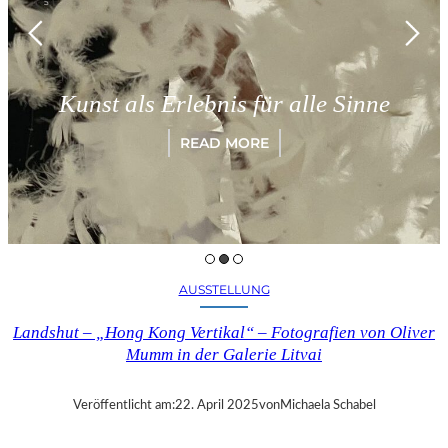
M
Kunst als Erlebnis für alle Sinne
READ MORE
AUSSTELLUNG
Landshut – „Hong Kong Vertikal“ – Fotografien von Oliver
Mumm in der Galerie Litvai
Veröffentlicht am:
22. April 2025
von
Michaela Schabel