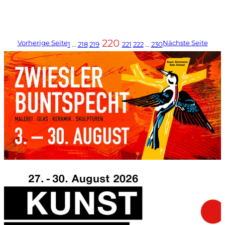
220
Vorherige Seite
Nächste Seite
1
…
218
219
221
222
…
230