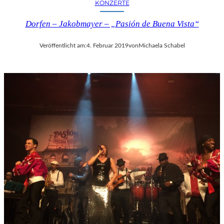
KONZERTE
Dorfen – Jakobmayer – „Pasión de Buena Vista“
Veröffentlicht am:
4. Februar 2019
von
Michaela Schabel