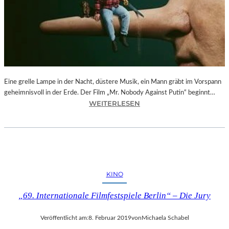
–
F
O
T
O
G
R
Eine grelle Lampe in der Nacht, düstere Musik, ein Mann gräbt im Vorspann
A
geheimnisvoll in der Erde. Der Film „Mr. Nobody Against Putin“ beginnt…
F
:
WEITERLESEN
I
D
E
O
N
K
V
.
O
F
N
E
O
KINO
S
L
T
I
„69. Internationale Filmfestspiele Berlin“ – Die Jury
M
V
Ü
E
Veröffentlicht am:
8. Februar 2019
von
Michaela Schabel
N
R