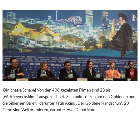
C
M
H
U
E
M
N
M
–
I
„
N
M
D
R
E
.
R
N
G
O
A
B
L
O
E
D
R
©Michaela Schabel Von den 400 gezeigten Filmen sind 23 als
Y
I
„Wettbewerbsfilme“ ausgezeichnet. Sie konkurrieren um den Goldenen und
A
E
die Silbernen Bären, darunter Fatih Akins „Der Goldene Handschuh“. 20
G
L
Filme sind Weltpremieren, darunter zwei Debütfilme.
A
I
I
T
N
V
S
A
T