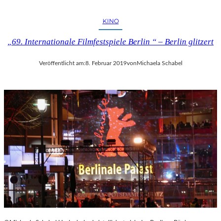
I
P
U
KINO
T
I
„69. Internationale Filmfestspiele Berlin “ – Berlin glitzert
N
“
Veröffentlicht am:
8. Februar 2019
von
Michaela Schabel