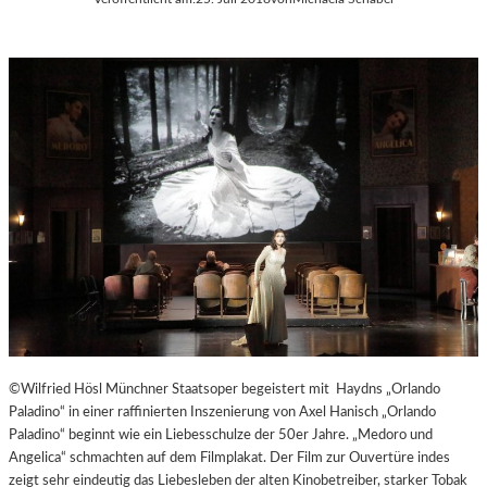
©Wilfried Hösl Münchner Staatsoper begeistert mit Haydns „Orlando
Paladino“ in einer raffinierten Inszenierung von Axel Hanisch „Orlando
Paladino“ beginnt wie ein Liebesschulze der 50er Jahre. „Medoro und
Angelica“ schmachten auf dem Filmplakat. Der Film zur Ouvertüre indes
zeigt sehr eindeutig das Liebesleben der alten Kinobetreiber, starker Tobak