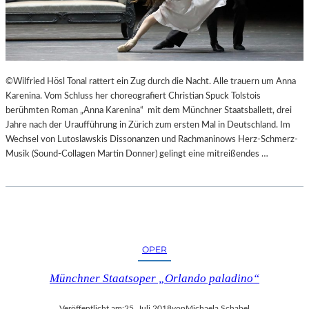
“
N
N
T
U
E
R
E
U
S
M
N
©Wilfried Hösl Tonal rattert ein Zug durch die Nacht. Alle trauern um Anna
G
I
Karenina. Vom Schluss her choreografiert Christian Spuck Tolstois
E
C
berühmten Roman „Anna Karenina“ mit dem Münchner Staatsballett, drei
K
H
Jahre nach der Uraufführung in Zürich zum ersten Mal in Deutschland. Im
E
T
Wechsel von Lutoslawskis Dissonanzen und Rachmaninows Herz-Schmerz-
H
W
Musik (Sound-Collagen Martin Donner) gelingt eine mitreißendes …
R
E
T
R
D
E
N
“
OPER
Münchner Staatsoper „Orlando paladino“
Veröffentlicht am:
25. Juli 2018
von
Michaela Schabel