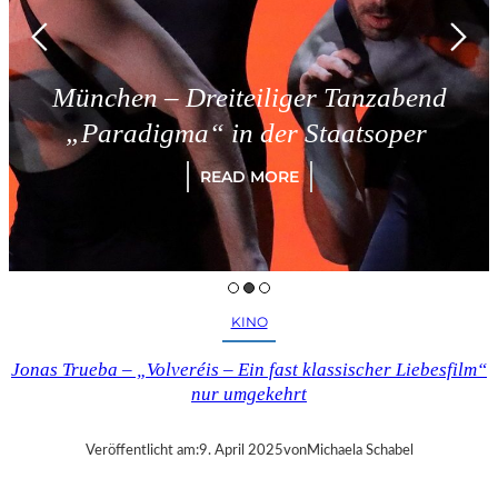
München – Dreiteiliger Tanzabend
„Paradigma“ in der Staatsoper
READ MORE
KINO
Jonas Trueba – „Volveréis – Ein fast klassischer Liebesfilm“
nur umgekehrt
Veröffentlicht am:
9. April 2025
von
Michaela Schabel