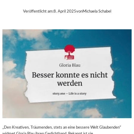
B
A
Veröffentlicht am:
8. April 2025
von
Michaela Schabel
–
„
V
O
L
V
E
R
É
I
S
–
E
I
N
F
A
S
„Den Kreativen, Träumenden, stets an eine bessere Welt Glaubenden“
T
widmet Gloria Blau ihren Gedichtband. Bekannt ist sie…