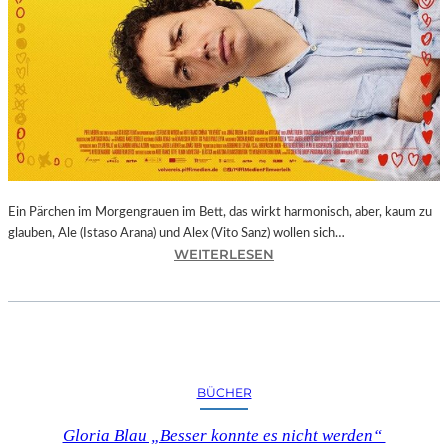
Ein Pärchen im Morgengrauen im Bett, das wirkt harmonisch, aber, kaum zu
glauben, Ale (Istaso Arana) und Alex (Vito Sanz) wollen sich…
:
WEITERLESEN
J
O
N
A
S
T
BÜCHER
R
U
Gloria Blau „Besser konnte es nicht werden“
E