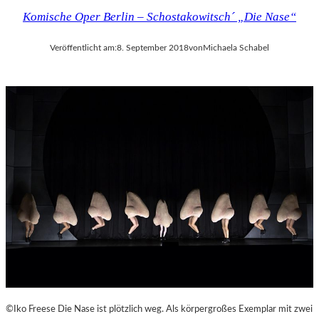
Komische Oper Berlin – Schostakowitsch´ „Die Nase“
Veröffentlicht am:
8. September 2018
von
Michaela Schabel
©Iko Freese Die Nase ist plötzlich weg. Als körpergroßes Exemplar mit zwei