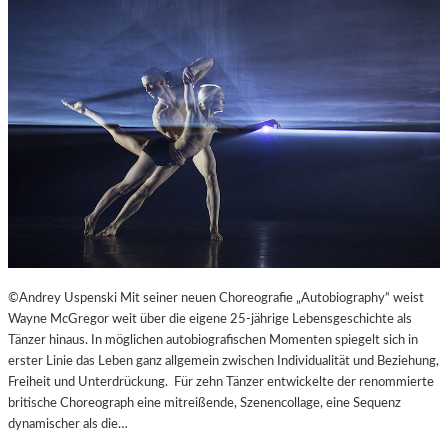
©Andrey Uspenski Mit seiner neuen Choreografie „Autobiography“ weist
Wayne McGregor weit über die eigene 25-jährige Lebensgeschichte als
Tänzer hinaus. In möglichen autobiografischen Momenten spiegelt sich in
erster Linie das Leben ganz allgemein zwischen Individualität und Beziehung,
Freiheit und Unterdrückung. Für zehn Tänzer entwickelte der renommierte
britische Choreograph eine mitreißende, Szenencollage, eine Sequenz
dynamischer als die…