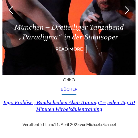
München – Dreiteiliger Tanzabend
„Paradigma“ in der Staatsoper
READ MORE
BÜCHER
Ingo Froböse „Bandscheiben Akut-Training“ – jeden Tag 10
Minuten Wirbelsäulentraining
Veröffentlicht am:
11. April 2025
von
Michaela Schabel