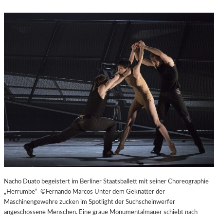
Nacho Duato begeistert im Berliner Staatsballett mit seiner Choreographie
„Herrumbe“ ©Fernando Marcos Unter dem Geknatter der
Maschinengewehre zucken im Spotlight der Suchscheinwerfer
angeschossene Menschen. Eine graue Monumentalmauer schiebt nach