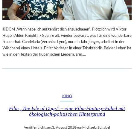
©DCM „Wann habe ich aufgehört dich anzuschauen“. Plötzlich wird Viktor
Hugo (Alden Knight), 76 Jahre alt, wieder bewusst, was für eine wunderbare
Frau er hat. Candelaria (Veronica Lynn), nur ein Jahr jünger, arbeitet in der
Wäscherei eines Hotels. Er ist Vorleser in einer Tabakfabrik. Beider Leben ist
wie in den Texten der kubanischen Liedern, arm,…
KINO
Film „The Isle of Dogs“ – eine Film-Fantasy-Fabel mit
ökologisch-politischen Hintergrund
Veröffentlicht am:
3. August 2018
von
Michaela Schabel