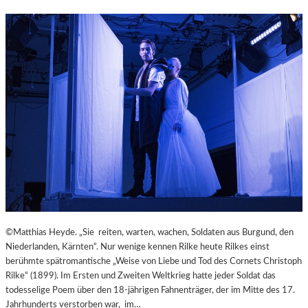
M
–
I
„
N
M
U
A
T
I
E
N
N
A
W
R
I
T
R
“
B
P
E
R
L
Ä
S
S
Ä
E
U
N
©Matthias Heyde. „Sie reiten, warten, wachen, Soldaten aus Burgund, den
L
T
Niederlanden, Kärnten“. Nur wenige kennen Rilke heute Rilkes einst
E
I
berühmte spätromantische „Weise von Liebe und Tod des Cornets Christoph
N
E
Rilke“ (1899). Im Ersten und Zweiten Weltkrieg hatte jeder Soldat das
T
R
todesselige Poem über den 18-jährigen Fahnenträger, der im Mitte des 17.
R
T
Jahrhunderts verstorben war, im…