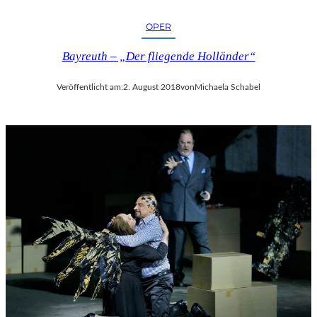
OPER
Bayreuth – „Der fliegende Holländer“
Veröffentlicht am:
2. August 2018
von
Michaela Schabel