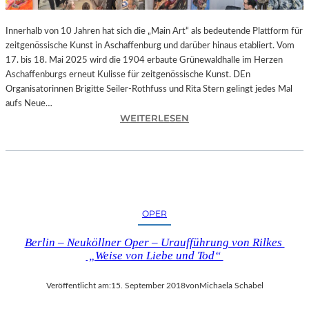
-
T
Innerhalb von 10 Jahren hat sich die „Main Art“ als bedeutende Plattform für
R
zeitgenössische Kunst in Aschaffenburg und darüber hinaus etabliert. Vom
A
17. bis 18. Mai 2025 wird die 1904 erbaute Grünewaldhalle im Herzen
I
Aschaffenburgs erneut Kulisse für zeitgenössische Kunst. DEn
N
Organisatorinnen Brigitte Seiler-Rothfuss und Rita Stern gelingt jedes Mal
I
aufs Neue…
N
:
WEITERLESEN
G
A
“
S
–
C
J
H
E
A
D
F
OPER
E
F
N
E
Berlin – Neuköllner Oper – Uraufführung von Rilkes
T
N
„Weise von Liebe und Tod“
A
B
G
U
Veröffentlicht am:
15. September 2018
von
Michaela Schabel
1
R
0
G