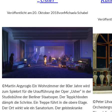
„Usher“
Künn
A
N
L
T
T
Veröffentlicht am:
20. Oktober 2018
von
Michaela Schabel
A
E
G
Veröffentl
R
1
0
M
I
N
U
T
E
N
W
I
R
©Martin Argyroglo Ein Wohnzimmer der 80er Jahre wird
B
zum Spielort für die Uraufführung der Oper „Usher“ in der
E
Studiobühne der Berliner Staatsoper. Der Teppichboden
L
©Peter Litva
dämpft die Schritte. Ein Treppe führt in die obere Etage.
S
Orchestergra
Der Ort wirkt wie ein Sanatorium. Der geisteskranke