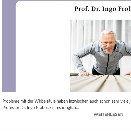
N
F
Ü
H
L
S
A
M
E
D
O
K
U
M
E
N
Probleme mit der Wirbelsäule haben inzwischen auch schon sehr viele 
T
Professor Dr. Ingo Proböse ist es möglich…
A
:
WEITERLESEN
T
I
I
N