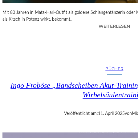
Mit 80 Jahren in Mata-Hari-Outfit als goldene Schlangentänzerin oder
als Kitsch in Potenz wirkt, bekommt…
:
WEITERLESEN
A
L
E
X
A
N
BÜCHER
D
R
Ingo Froböse „Bandscheiben Akut-Trainin
A
S
Wirbelsäulentrain
E
L
L
Veröffentlicht am:
11. April 2025
von
Mic
S
E
I