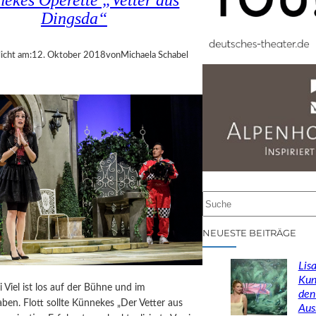
ekes Operette „Vetter aus
Dingsda“
icht am:
12. Oktober 2018
von
Michaela Schabel
S
u
c
NEUESTE BEITRÄGE
h
e
Lisa
n
Kun
i Viel ist los auf der Bühne und im
den
ben. Flott sollte Künnekes „Der Vetter aus
Aus