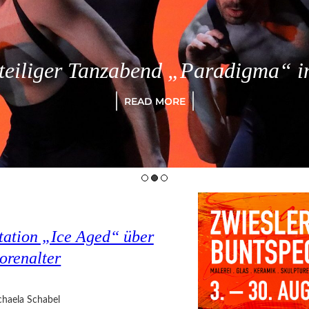
eiliger Tanzabend „Paradigma“ in
READ MORE
tation „Ice Aged“ über
orenalter
haela Schabel