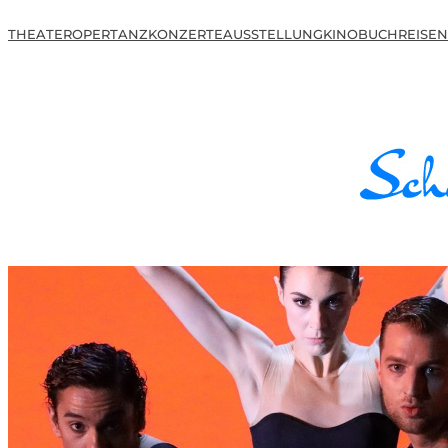
THEATER
OPER
TANZ
KONZERTE
AUSSTELLUNG
KINO
BUCH
REISEN