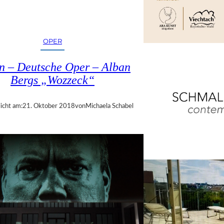
OPER
in – Deutsche Oper – Alban
Bergs „Wozzeck“
icht am:
21. Oktober 2018
von
Michaela Schabel