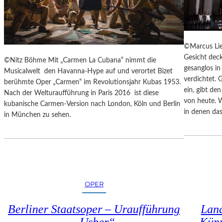
E
N
N
Z
A
E
K
S
U
©Marcus Lie
S
T
Gesicht deck
©Nitz Böhme Mit „Carmen La Cubana“ nimmt die
I
-
gesanglos i
Musicalwelt den Havanna-Hype auf und verortet Bizet
N
T
verdichtet. 
berühmte Oper „Carmen“ im Revolutionsjahr Kubas 1953.
N
R
ein, gibt de
Nach der Welturaufführung in Paris 2016 ist diese
E
A
von heute. 
kubanische Carmen-Version nach London, Köln und Berlin
N
I
in denen das
in München zu sehen.
I
N
M
I
S
N
E
G
N
“
I
–
O
OPER
J
R
E
E
D
Berliner Staatsoper – Uraufführung
Land
N
E