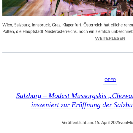
Wien, Salzburg, Innsbruck, Graz, Klagenfurt, Österreich hat etliche reno
Pölten, die Hauptstadt Niederösterreichs. noch ein ziemlich unbeschrie
:
WEITERLESEN
Ö
S
T
E
R
R
OPER
E
I
Salzburg – Modest Mussorgskis „Chowa
C
H
inszeniert zur Eröffnung der Salzbu
–
S
T
Veröffentlicht am:
15. April 2025
von
Mic
.