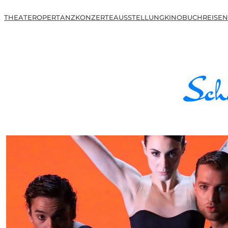
THEATER
OPER
TANZ
KONZERTE
AUSSTELLUNG
KINO
BUCH
REISEN