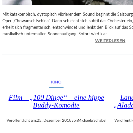
Mit katakombisch, dystopisch vibrierendem Sound beginnt die Salzburg
Oper „Chowanschtschina“. Dann schleicht sich subtil das Orchester ein
erhellt sich fragmentarisch, entschwindet und lenkt den Blick auf das 
musikalisch untermalten Sonnenaufgang. Sofort wird klar…
:
WEITERLESEN
S
A
L
Z
B
U
KINO
R
G
Film – „100 Dinge“ – eine hippe
Land
–
Buddy-Komödie
„Alad
M
O
D
Veröffentlicht am:
25. Dezember 2018
von
Michaela Schabel
Veröffentli
E
S