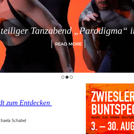
eiliger Tanzabend „Paradigma“ in
READ MORE
tadt zum Entdecken
haela Schabel