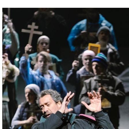
P
Ö
L
T
E
N
–
E
I
N
E
S
T
A
D
T
Z
U
M
E