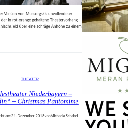
er Version von Mussorgskis unvollendeter
, der in rot-orange gehaltene Theatervorhang
Schlachtfeld über eine schräge Anhöhe zu einem
THEATER
estheater Niederbayern –
din“ – Christmas Pantomime
cht am:
24. Dezember 2018
von
Michaela Schabel