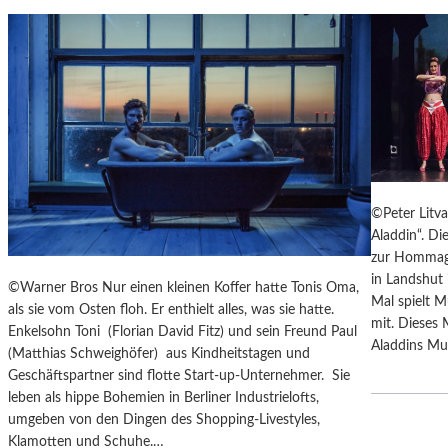
T
M
U
S
S
O
R
G
S
©Peter Litv
K
Aladdin“. Di
I
zur Hommage
S
in Landshut 
„
©Warner Bros Nur einen kleinen Koffer hatte Tonis Oma,
Mal spielt M
C
als sie vom Osten floh. Er enthielt alles, was sie hatte.
mit. Dieses 
H
Enkelsohn Toni (Florian David Fitz) und sein Freund Paul
Aladdins Mut
O
(Matthias Schweighöfer) aus Kindheitstagen und
W
Geschäftspartner sind flotte Start-up-Unternehmer. Sie
A
leben als hippe Bohemien in Berliner Industrielofts,
N
umgeben von den Dingen des Shopping-Livestyles,
S
Klamotten und Schuhe.…