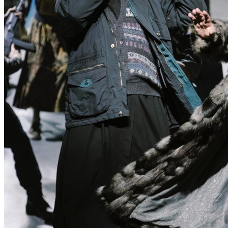
N
T
D
E
C
K
E
N