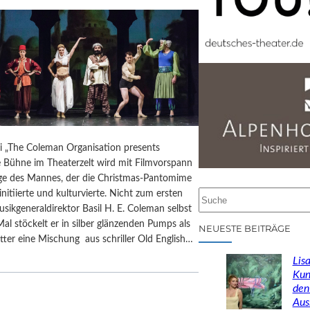
ai „The Coleman Organisation presents
e Bühne im Theaterzelt wird mit Filmvorspann
 des Mannes, der die Christmas-Pantomime
initiierte und kulturvierte. Nicht zum ersten
S
usikgeneraldirektor Basil H. E. Coleman selbst
u
Mal stöckelt er in silber glänzenden Pumps als
c
NEUESTE BEITRÄGE
ter eine Mischung aus schriller Old English…
h
e
Lisa
n
Kun
den
Aus