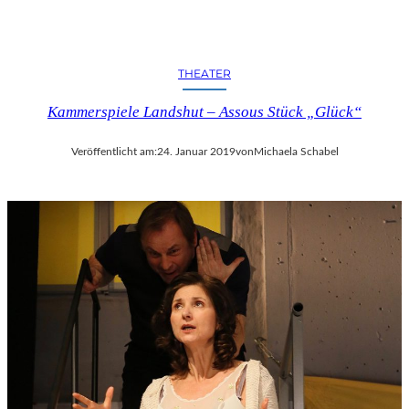
C
H
E
N
THEATER
K
U
Kammerspiele Landshut – Assous Stück „Glück“
N
S
Veröffentlicht am:
24. Januar 2019
von
Michaela Schabel
T
-
U
N
D
M
U
S
I
K
V
E
R
A