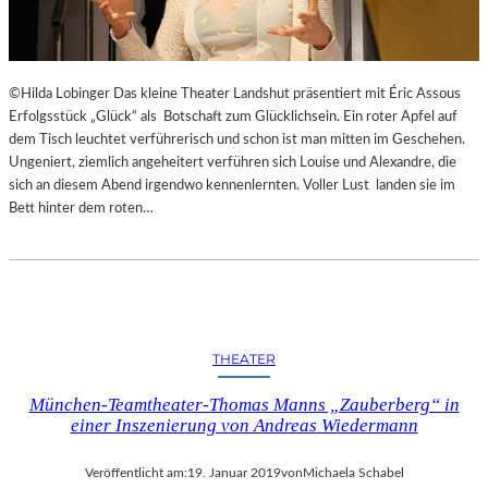
N
S
T
A
©Hilda Lobinger Das kleine Theater Landshut präsentiert mit Éric Assous
L
Erfolgsstück „Glück“ als Botschaft zum Glücklichsein. Ein roter Apfel auf
T
dem Tisch leuchtet verführerisch und schon ist man mitten im Geschehen.
U
Ungeniert, ziemlich angeheitert verführen sich Louise und Alexandre, die
N
sich an diesem Abend irgendwo kennenlernten. Voller Lust landen sie im
G
Bett hinter dem roten…
E
N
,
L
U
K
THEATER
U
L
München-Teamtheater-Thomas Manns „Zauberberg“ in
L
einer Inszenierung von Andreas Wiedermann
I
S
C
Veröffentlicht am:
19. Januar 2019
von
Michaela Schabel