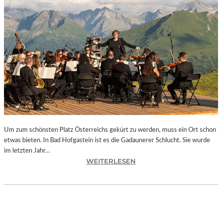
E
S
I
S
T
“
–
A
R
B
E
I
Um zum schönsten Platz Österreichs gekürt zu werden, muss ein Ort schon
T
etwas bieten. In Bad Hofgastein ist es die Gadaunerer Schlucht. Sie wurde
E
im letzten Jahr…
N
:
WEITERLESEN
V
Ö
O
S
N
T
N
E
E
R
U