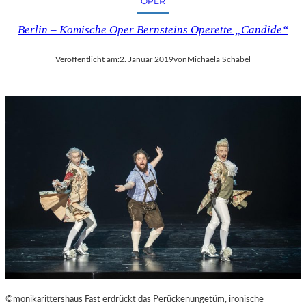
OPER
Berlin – Komische Oper Bernsteins Operette „Candide“
Veröffentlicht am:
2. Januar 2019
von
Michaela Schabel
©monikarittershaus Fast erdrückt das Perückenungetüm, ironische