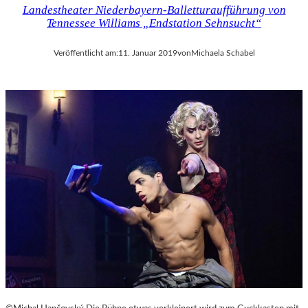
Landestheater Niederbayern-Balletturaufführung von
Tennessee Williams „Endstation Sehnsucht“
Veröffentlicht am:
11. Januar 2019
von
Michaela Schabel