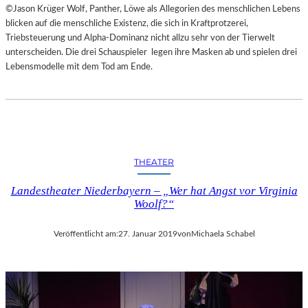
A
©Jason Krüger Wolf, Panther, Löwe als Allegorien des menschlichen Lebens
E
L
blicken auf die menschliche Existenz, die sich in Kraftprotzerei,
T
E
Triebsteuerung und Alpha-Dominanz nicht allzu sehr von der Tierwelt
M
R
unterscheiden. Die drei Schauspieler legen ihre Masken ab und spielen drei
I
I
Lebensmodelle mit dem Tod am Ende.
T
E
S
K
C
U
H
N
Ö
S
N
T
S
THEATER
W
T
E
E
Landestheater Niederbayern – „Wer hat Angst vor Virginia
R
M
Woolf?“
K
O
R
Veröffentlicht am:
27. Januar 2019
von
Michaela Schabel
T
Ö
S
T
E