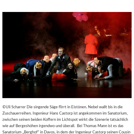
H
E
N
G
E
N
Ü
S
S
E
N
U
N
D
Y
O
G
©Uli Scharrer Die singende Säge flirrt in Eistönen. Nebel wallt bis in die
A
Zuschauerreihen. Ingenieur Hans Castorp ist angekommen im Sanatorium,
I
zwischen seinen beiden Koffern im Lichtspot wirkt die Szenerie tatsächlich
N
wie auf Bergeshöhen irgendwo und überall. Bei Thomas Mann ist es das
D
Sanatorium „Berghof“ in Davos, in dem der Ingenieur Castorp seinen Cousin