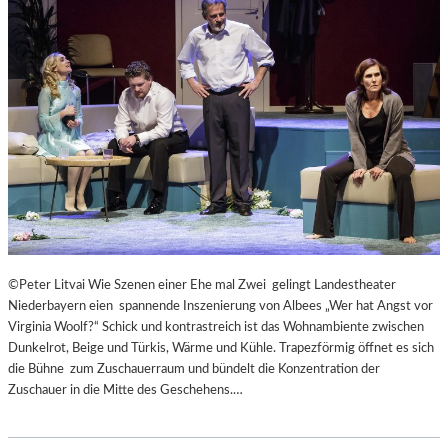
R
R
E
I
C
H
S
,
A
U
SS
E
R
O
©Peter Litvai Wie Szenen einer Ehe mal Zwei gelingt Landestheater
R
Niederbayern eien spannende Inszenierung von Albees „Wer hat Angst vor
D
Virginia Woolf?“ Schick und kontrastreich ist das Wohnambiente zwischen
E
Dunkelrot, Beige und Türkis, Wärme und Kühle. Trapezförmig öffnet es sich
N
die Bühne zum Zuschauerraum und bündelt die Konzentration der
T
Zuschauer in die Mitte des Geschehens.…
L
I