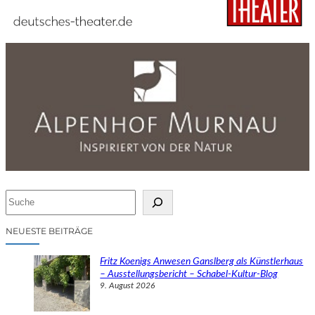
S
u
c
NEUESTE BEITRÄGE
h
e
Fritz Koenigs Anwesen Ganslberg als Künstlerhaus
n
– Ausstellungsbericht – Schabel-Kultur-Blog
9. August 2026