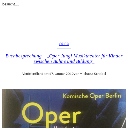
E
besucht.…
R
N
A
T
U
R
OPER
Buchbesprechung – „Oper Jung! Musiktheater für Kinder
zwischen Bühne und Bildung“
Veröffentlicht am:
17. Januar 2019
von
Michaela Schabel