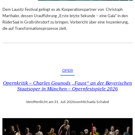
S
E
T
S
Dem Lausitz Festival gelingt es als Kooperationspartner von Christoph
E
P
Marthaler, dessen Uraufführung „Erste letzte Sekunde – eine Gala“ in den
L
R
RöderSaal in Großröhrsdorf zu bringen. Vorbericht über eine Inszenierung,
L
O
die auf Transformationsprozesse zielt.
U
G
N
R
G
A
S
M
B
M
E
I
OPER
R
M
I
W
Opernkritik – Charles Gounods „Faust“ an der Bayerischen
C
U
Staatsoper in München – Opernfestspiele 2026
H
N
T
D
Veröffentlicht am:
31. Juli 2026
von
Michaela Schabel
E
R
L
A
N