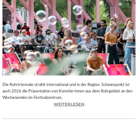
I
E
K
U
N
S
T
W
E
R
K
L
A
N
Die Ruhrtriennale strahlt international und in der Region. Schwerpunkt ist
D
auch 2026 die Präsentation von Künstler:innen aus dem Ruhrgebiet an den
S
Wochenenden im Festivalzentrum.
H
:
WEITERLESEN
U
R
T
U
„
H
Z
R
W
T