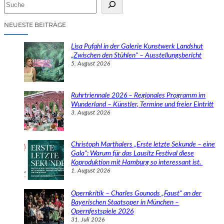
S
u
c
NEUESTE BEITRÄGE
h
e
Lisa Pufahl in der Galerie Kunstwerk Landshut
n
„Zwischen den Stühlen“ – Ausstellungsbericht
5. August 2026
Ruhrtriennale 2026 – Regionales Programm im
Wunderland – Künstler, Termine und freier Eintritt
3. August 2026
Christoph Marthalers „Erste letzte Sekunde – eine
Gala“: Warum für das Lausitz Festival diese
Koproduktion mit Hamburg so interessant ist.
1. August 2026
Opernkritik – Charles Gounods „Faust“ an der
Bayerischen Staatsoper in München –
Opernfestspiele 2026
31. Juli 2026