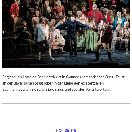
D
–
K
Ü
N
S
T
L
E
R
,
T
E
Regisseurin Lotte de Beer entdeckt in Gounods romantischer Oper „Faust“
R
an der Bayerischen Staatsoper in der Liebe den existenziellen
M
Spannungsbogen zwischen Egoismus und sozialer Verantwortung.
I
N
E
U
N
D
F
KONZERTE