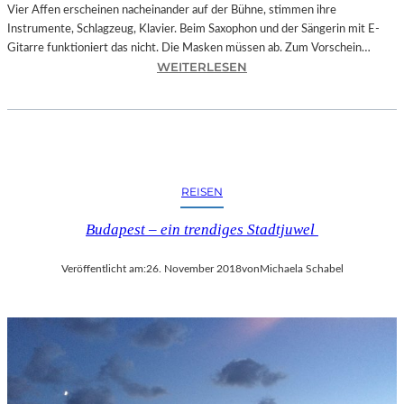
O
Vier Affen erscheinen nacheinander auf der Bühne, stimmen ihre
W
Instrumente, Schlagzeug, Klavier. Beim Saxophon und der Sängerin mit E-
A
Gitarre funktioniert das nicht. Die Masken müssen ab. Zum Vorschein…
N
:
WEITERLESEN
S
L
C
A
H
N
T
D
S
S
C
H
REISEN
H
U
I
T
Budapest – ein trendiges Stadtjuwel
N
–
A
T
Veröffentlicht am:
26. November 2018
von
Michaela Schabel
“
H
–
O
S
M
P
A
A
S
N
K
N
Ö