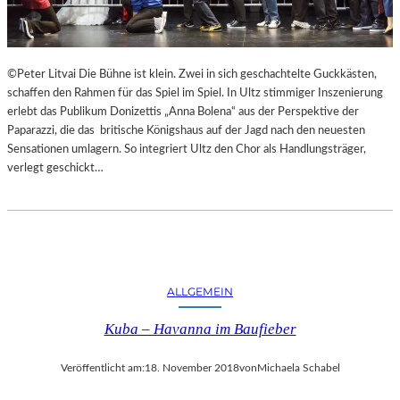
F
A
E
N
S
D
T
S
©Peter Litvai Die Bühne ist klein. Zwei in sich geschachtelte Guckkästen,
S
H
schaffen den Rahmen für das Spiel im Spiel. In Ultz stimmiger Inszenierung
P
U
erlebt das Publikum Donizettis „Anna Bolena“ aus der Perspektive der
I
T
Paparazzi, die das britische Königshaus auf der Jagd nach den neuesten
E
E
Sensationen umlagern. So integriert Ultz den Chor als Handlungsträger,
L
R
verlegt geschickt…
E
K
A
M
M
E
R
S
ALLGEMEIN
P
Kuba – Havanna im Baufieber
I
E
L
Veröffentlicht am:
18. November 2018
von
Michaela Schabel
E