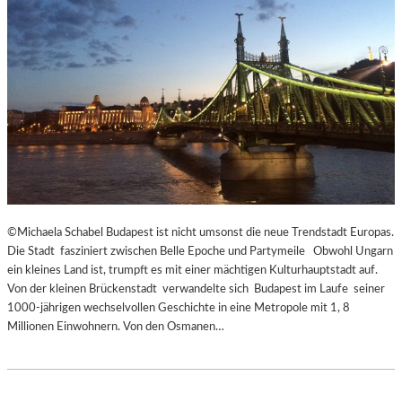
E
C
N
K
D
S
I
A
N
G
S
I
Z
T
E
A
N
T
I
I
E
O
R
N
T
S
©Michaela Schabel Budapest ist nicht umsonst die neue Trendstadt Europas.
Z
S
Die Stadt fasziniert zwischen Belle Epoche und Partymeile Obwohl Ungarn
U
T
ein kleines Land ist, trumpft es mit einer mächtigen Kulturhauptstadt auf.
R
Ü
Von der kleinen Brückenstadt verwandelte sich Budapest im Laufe seiner
E
C
1000-jährigen wechselvollen Geschichte in eine Metropole mit 1, 8
R
K
Millionen Einwohnern. Von den Osmanen…
Ö
„
F
U
F
N
N
D