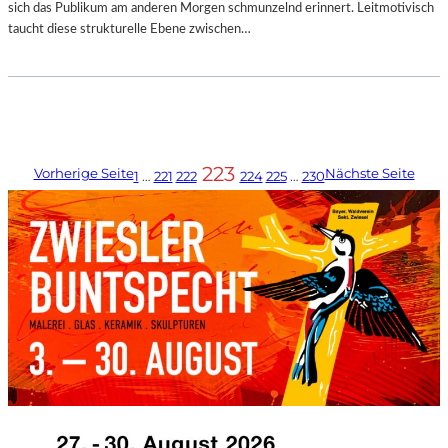
sich das Publikum am anderen Morgen schmunzelnd erinnert. Leitmotivisch
taucht diese strukturelle Ebene zwischen…
223
Vorherige Seite
Nächste Seite
1
…
221
222
224
225
…
230