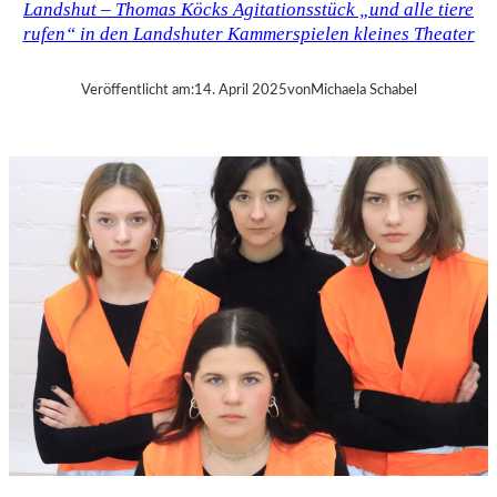
Landshut – Thomas Köcks Agitationsstück „und alle tiere
–
rufen“ in den Landshuter Kammerspielen kleines Theater
M
O
D
Veröffentlicht am:
14. April 2025
von
Michaela Schabel
E
S
T
M
U
S
S
O
R
G
S
K
I
S
„
C
H