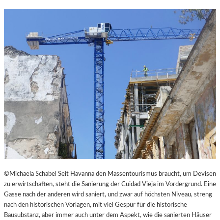
N
K
L
E
I
N
E
S
T
H
E
A
T
E
R
©Michaela Schabel Seit Havanna den Massentourismus braucht, um Devisen
zu erwirtschaften, steht die Sanierung der Cuidad Vieja im Vordergrund. Eine
Gasse nach der anderen wird saniert, und zwar auf höchsten Niveau, streng
nach den historischen Vorlagen, mit viel Gespür für die historische
Bausubstanz, aber immer auch unter dem Aspekt, wie die sanierten Häuser