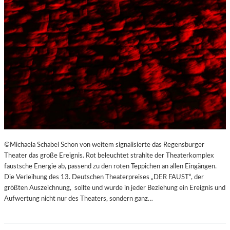
©Michaela Schabel Schon von weitem signalisierte das Regensburger
Theater das große Ereignis. Rot beleuchtet strahlte der Theaterkomplex
faustsche Energie ab, passend zu den roten Teppichen an allen Eingängen.
Die Verleihung des 13. Deutschen Theaterpreises „DER FAUST“, der
größten Auszeichnung, sollte und wurde in jeder Beziehung ein Ereignis und
Aufwertung nicht nur des Theaters, sondern ganz…