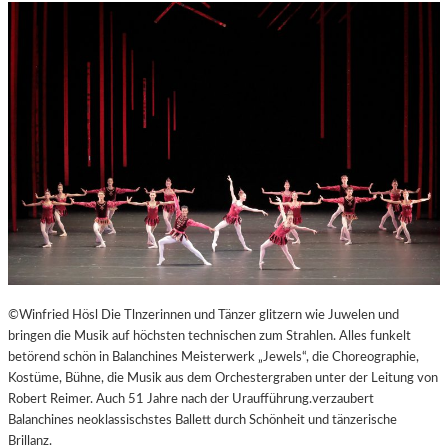
©Winfried Hösl Die Tlnzerinnen und Tänzer glitzern wie Juwelen und
bringen die Musik auf höchsten technischen zum Strahlen. Alles funkelt
betörend schön in Balanchines Meisterwerk „Jewels“, die Choreographie,
Kostüme, Bühne, die Musik aus dem Orchestergraben unter der Leitung von
Robert Reimer. Auch 51 Jahre nach der Uraufführung.verzaubert
Balanchines neoklassischstes Ballett durch Schönheit und tänzerische
Brillanz.