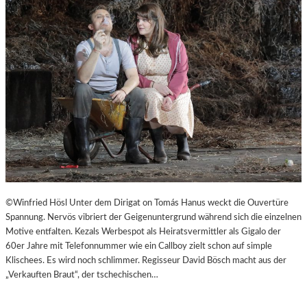
©Winfried Hösl Unter dem Dirigat on Tomás Hanus weckt die Ouvertüre
Spannung. Nervös vibriert der Geigenuntergrund während sich die einzelnen
Motive entfalten. Kezals Werbespot als Heiratsvermittler als Gigalo der
60er Jahre mit Telefonnummer wie ein Callboy zielt schon auf simple
Klischees. Es wird noch schlimmer. Regisseur David Bösch macht aus der
„Verkauften Braut“, der tschechischen…