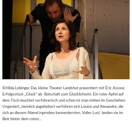
E
J
I
U
T
B
-
I
A
L
G
Ä
E
U
N
M
T
E
N
–
J
A
G
©Hilda Lobinger Das kleine Theater Landshut präsentiert mit Éric Assous
D
Erfolgsstück „Glück“ als Botschaft zum Glücklichsein. Ein roter Apfel auf
U
dem Tisch leuchtet verführerisch und schon ist man mitten im Geschehen.
M
Ungeniert, ziemlich angeheitert verführen sich Louise und Alexandre, die
D
sich an diesem Abend irgendwo kennenlernten. Voller Lust landen sie im
E
Bett hinter dem roten…
N
E