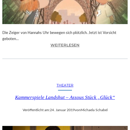
T
I
V
A
L
F
Die Zeiger von Hannahs Uhr bewegen sich plötzlich. Jetzt ist Vorsicht
E
geboten…
I
:
WEITERLESEN
E
S
R
.
T
J
4
.
0
K
-
I
THEATER
J
N
Ä
G
Kammerspiele Landshut – Assous Stück „Glück“
H
„
R
D
I
Veröffentlicht am:
24. Januar 2019
von
Michaela Schabel
I
G
E
E
Z
S