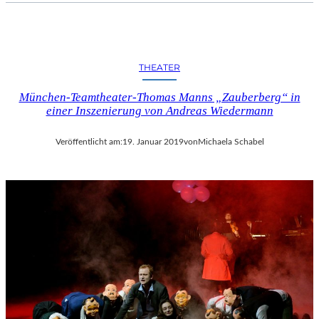
I
F
F
E
THEATER
L
T
München-Teamtheater-Thomas Manns „Zauberberg“ in
U
einer Inszenierung von Andreas Wiedermann
R
M
Veröffentlicht am:
19. Januar 2019
von
Michaela Schabel
“