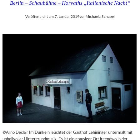
Berlin – Schaubühne – Horvaths „Italienische Nacht“
Veröffentlicht am:
7. Januar 2019
von
Michaela Schabel
©Arno Declair Im Dunkeln leuchtet der Gasthof Lehininger untermalt mit
unheilvoller Hintergrundmusik. Es ist ein grausiger Ort irgendwo in der