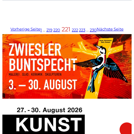
221
Vorherige Seite
Nächste Seite
1
…
219
220
222
223
…
230