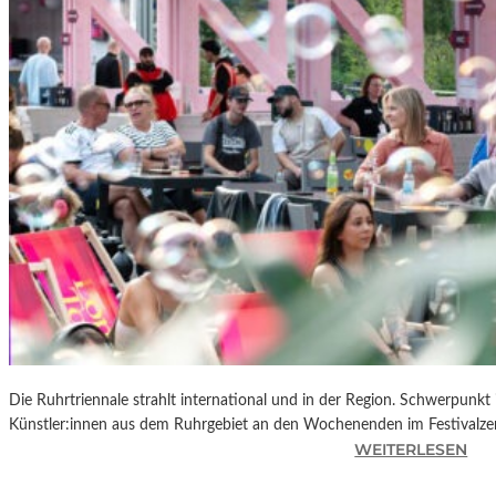
R
K
L
A
N
D
S
H
U
T
„
Z
W
I
S
C
Die Ruhrtriennale strahlt international und in der Region. Schwerpunkt
H
Künstler:innen aus dem Ruhrgebiet an den Wochenenden im Festivalze
E
:
WEITERLESEN
N
R
D