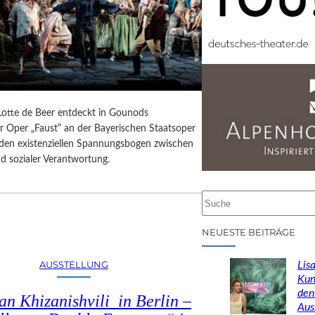
 Lotte de Beer entdeckt in Gounods
r Oper „Faust“ an der Bayerischen Staatsoper
e den existenziellen Spannungsbogen zwischen
d sozialer Verantwortung.
S
u
c
NEUESTE BEITRÄGE
h
e
AUSSTELLUNG
Lisa
n
Kun
den
n Khizanishvili in Berlin –
Aus