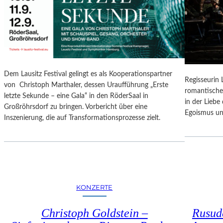
N
O
G
N
S
A
B
L
E
E
R
S
I
P
Dem Lausitz Festival gelingt es als Kooperationspartner
C
Regisseurin
R
von Christoph Marthaler, dessen Uraufführung „Erste
H
romantische
O
letzte Sekunde – eine Gala“ in den RöderSaal in
T
in der Lieb
G
Großröhrsdorf zu bringen. Vorbericht über eine
Egoismus un
R
Inszenierung, die auf Transformationsprozesse zielt.
A
M
M
I
M
W
KONZERTE
U
N
Christoph Goldstein –
Rusuda
D