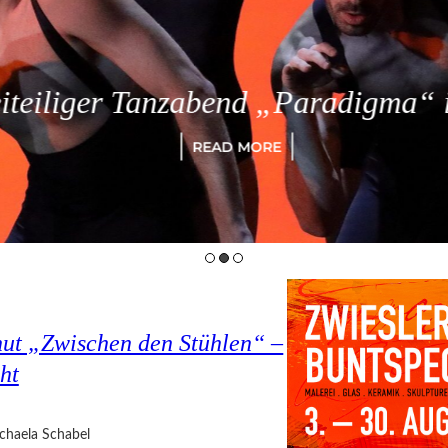
eiliger Tanzabend „Paradigma“ in
READ MORE
hut „Zwischen den Stühlen“ –
ht
chaela Schabel