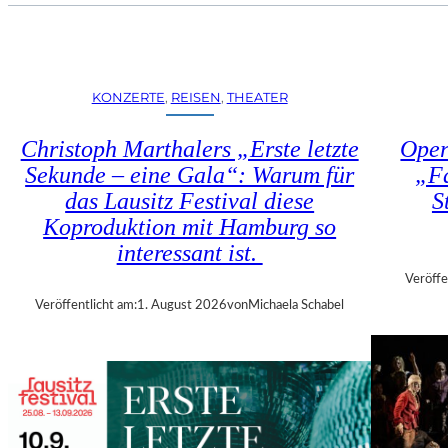
U
E
H
N
R
S
T
T
R
KONZERTE
, 
REISEN
, 
THEATER
Ü
I
H
E
Christoph Marthalers „Erste letzte
Oper
L
N
E
Sekunde – eine Gala“: Warum für
„Fa
N
N
das Lausitz Festival diese
S
A
“
L
Koproduktion mit Hamburg so
–
E
interessant ist.
A
2
U
Veröffe
0
S
Veröffentlicht am:
1. August 2026
von
Michaela Schabel
2
S
6
T
–
E
R
L
E
L
G
U
I