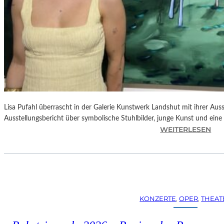
Lisa Pufahl überrascht in der Galerie Kunstwerk Landshut mit ihrer Auss
Ausstellungsbericht über symbolische Stuhlbilder, junge Kunst und eine 
:
WEITERLESEN
L
I
S
A
P
U
KONZERTE
, 
OPER
, 
THEAT
F
A