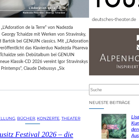
 „L’Adoration de la Terre“ von Nadezda
d Georgy Tchaidze mit Werken von Stravinsky,
 Bartók bei GENUIN classics. Mit „L’Adoration
 veröffentlicht das Klavierduo Nadezda Pisareva
Tchaidze sein Debütalbum bei GENUIN
e neue Klassik-CD 2026 vereint Igor Stravinskys
 Printemps“, Claude Debussys „Six
…
S
u
c
NEUESTE BEITRÄGE
h
e
Lisa
ELLUNG
, 
BÜCHER
, 
KONZERTE
, 
THEATER
n
Kun
den
usitz Festival 2026 – die
Aus