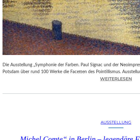
Die Ausstellung „Symphonie der Farben. Paul Signac und der Neoimpre
Potsdam über rund 100 Werke die Facetten des Pointillismus. Ausstellun
:
WEITERLESEN
A
U
S
S
T
E
AUSSTELLUNG
L
L
„Michel Comte“ in Berlin – legendäre Fo