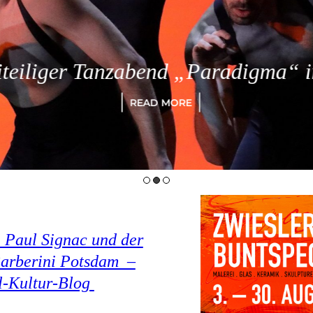
eiliger Tanzabend „Paradigma“ in
READ MORE
 Paul Signac und der
arberini Potsdam –
el-Kultur-Blog