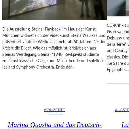
N
S
D
E
Ä
U
R
M
CD-Kritik zu
E
Die Ausstellung ‚Steina: Playback‘ im Haus der Kunst
B
Pisareva un
F
München widmet sich der Videokunst Steina Vasulkas und
A
Debussy und
O
präsentiert zentrale Werke aus mehr als 50 Jahren Der Ton
R
de la Terre“
T
kreiert die Bilder. Wie das möglich ist, erklärt sich aus
B
und Georgy 
O
Steinas Werdegang. Steina (*1940, Reykjavik) studierte
E
classics. Di
G
zunächst klassische Geige und Musiktheorie und spielte im
R
„Le Sacre du
R
Iceland Symphony Orchestra. Ende der…
I
Épigraphes
A
N
F
I
I
P
E
O
N
T
I
S
KONZERTE
AUSST
N
D
D
A
Marina Quasha und das Deutsch-
La
E
M