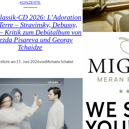
KONZERTE
lassik-CD 2026: L’Adoration
Terre – Stravinsky, Debussy,
– Kritik zum Debütalbum von
ezda Pisareva und Georgy
Tchaidze
ntlicht am:
11. Juni 2026
von
Michaela Schabel