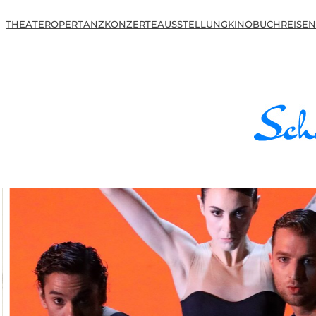
THEATER
OPER
TANZ
KONZERTE
AUSSTELLUNG
KINO
BUCH
REISEN