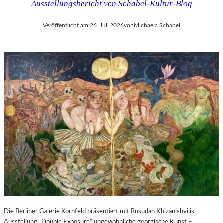
Ausstellungsbericht von Schabel-Kultur-Blog
Veröffentlicht am:
26. Juli 2026
von
Michaela Schabel
Die Berliner Galerie Kornfeld präsentiert mit Rusudan Khizanishvilis
Ausstellung „Double Exposure“ ungewöhnliche georgische Kunst –