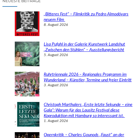
NEUESTE BEITRÄGE
h
e
„Bitteres Fest“ – Filmkritik zu Pedro Almodóvars
n
neuem Film
8. August 2026
Lisa Pufahl in der Galerie Kunstwerk Landshut
„Zwischen den Stühlen“ – Ausstellungsbericht
5. August 2026
Ruhrtriennale 2026 – Regionales Programm im
Wunderland – Künstler, Termine und freier Eintritt
3. August 2026
Christoph Marthalers „Erste letzte Sekunde – eine
Gala“: Warum für das Lausitz Festival diese
Koproduktion mit Hamburg so interessant ist.
1. August 2026
Opernkritik – Charles Gounods „Faust“ an der