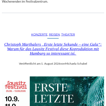
D
Wochenenden im Festivalzentrum.
S
H
U
T
„
Z
KONZERTE
, 
REISEN
, 
THEATER
W
I
Christoph Marthalers „Erste letzte Sekunde – eine Gala“:
S
Warum für das Lausitz Festival diese Koproduktion mit
C
Hamburg so interessant ist.
H
E
Veröffentlicht am:
1. August 2026
von
Michaela Schabel
N
D
E
N
S
T
Ü
H
L