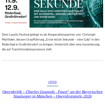
E
N
“
–
A
U
S
Dem Lausitz Festival gelingt es als Kooperationspartner von Christoph
S
Marthaler, dessen Uraufführung „Erste letzte Sekunde – eine Gala“ in den
T
RöderSaal in Großröhrsdorf zu bringen. Vorbericht über eine Inszenierung,
E
die auf Transformationsprozesse zielt.
L
L
U
N
G
S
OPER
B
E
Opernkritik – Charles Gounods „Faust“ an der Bayerischen
R
Staatsoper in München – Opernfestspiele 2026
I
C