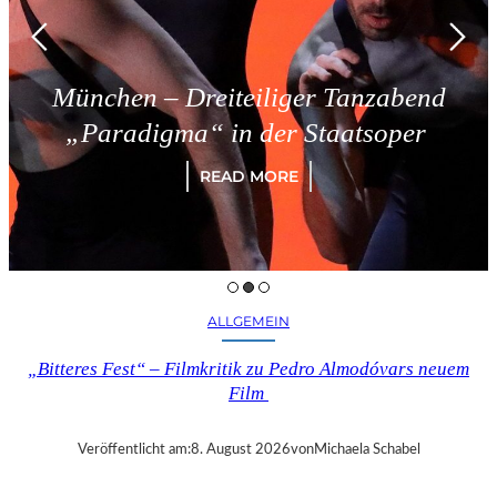
n – Dreiteiliger Tanzabend
Trie
digma“ in der Staatsoper
READ MORE
ALLGEMEIN
„Bitteres Fest“ – Filmkritik zu Pedro Almodóvars neuem
Film
Veröffentlicht am:
8. August 2026
von
Michaela Schabel