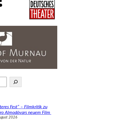
teres Fest“ – Filmkritik zu
ro Almodóvars neuem Film
ugust 2026