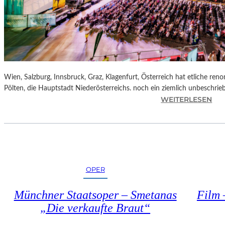
M
D
E
N
E
I
F
Wien, Salzburg, Innsbruck, Graz, Klagenfurt, Österreich hat etliche reno
F
Pölten, die Hauptstadt Niederösterreichs. noch ein ziemlich unbeschrie
E
:
WEITERLESEN
L
Ö
T
S
U
T
R
E
M
R
“
R
OPER
E
I
Münchner Staatsoper – Smetanas
Film 
C
„Die verkaufte Braut“
H
–