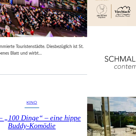
mmierte Touristenstädte. Diesbezüglich ist St.
benes Blatt und wirbt…
KINO
– „100 Dinge“ – eine hippe
Buddy-Komödie