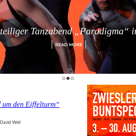
eiliger Tanzabend „Paradigma“ in
READ MORE
d um den Eiffelturm“
David Weil