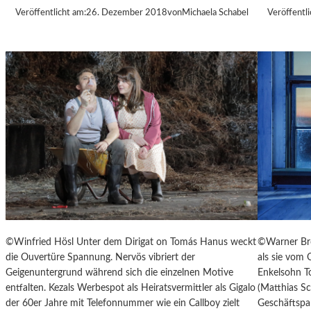
S
Veröffentlicht am:
26. Dezember 2018
von
Michaela Schabel
Veröffentli
T
.
P
Ö
L
T
E
N
–
E
I
N
E
S
T
©Winfried Hösl Unter dem Dirigat on Tomás Hanus weckt
©Warner Bro
A
die Ouvertüre Spannung. Nervös vibriert der
als sie vom O
D
Geigenuntergrund während sich die einzelnen Motive
Enkelsohn To
T
entfalten. Kezals Werbespot als Heiratsvermittler als Gigalo
(Matthias S
Z
der 60er Jahre mit Telefonnummer wie ein Callboy zielt
Geschäftspar