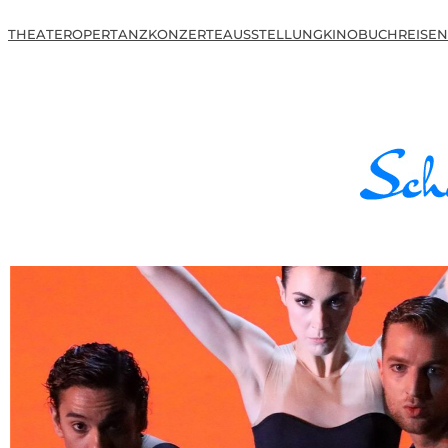
THEATER
OPER
TANZ
KONZERTE
AUSSTELLUNG
KINO
BUCH
REISEN