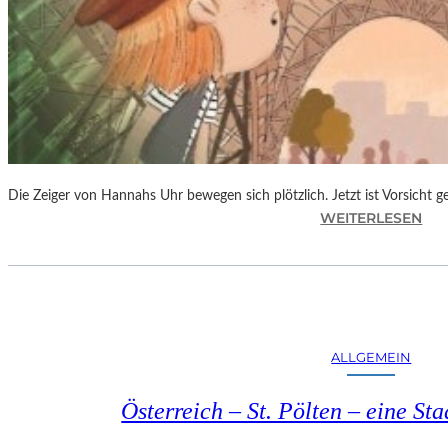
Die Zeiger von Hannahs Uhr bewegen sich plötzlich. Jetzt ist Vorsicht 
:
WEITERLESEN
S
.
J
.
K
I
ALLGEMEIN
N
G
Österreich – St. Pölten – eine S
„
D