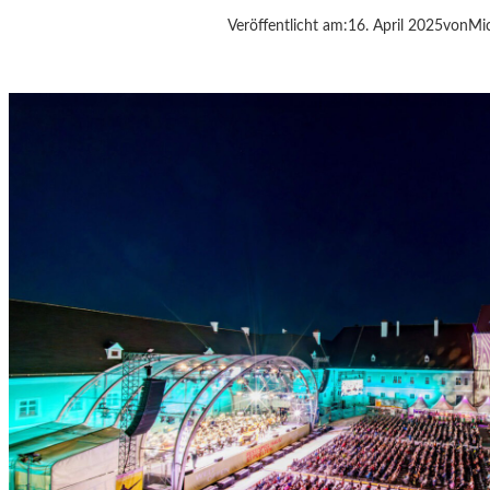
I
Veröffentlicht am:
16. April 2025
von
Mic
E
Z
E
I
T
-
A
G
E
N
T
E
N
–
J
A
G
D
U