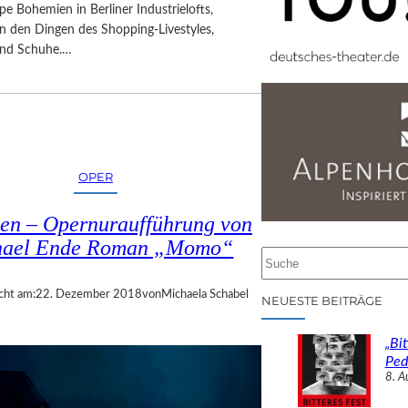
ppe Bohemien in Berliner Industrielofts,
 den Dingen des Shopping-Livestyles,
und Schuhe.…
OPER
n – Opernuraufführung von
hael Ende Roman „Momo“
S
u
cht am:
22. Dezember 2018
von
Michaela Schabel
c
NEUESTE BEITRÄGE
h
e
„Bit
n
Ped
8. A