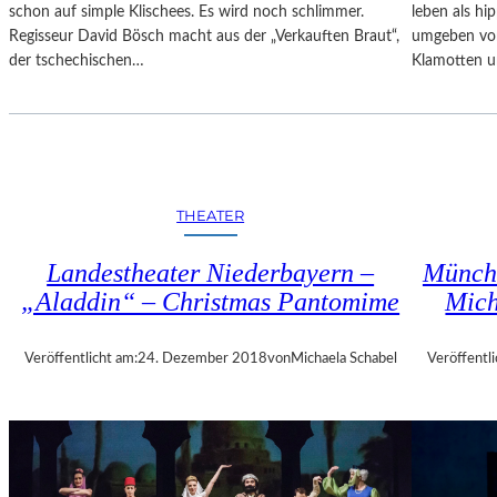
U
schon auf simple Klischees. Es wird noch schlimmer.
leben als hi
M
Regisseur David Bösch macht aus der „Verkauften Braut“,
umgeben von
E
der tschechischen…
Klamotten 
N
T
D
E
C
K
THEATER
E
N
Landestheater Niederbayern –
Münche
„Aladdin“ – Christmas Pantomime
Mic
Veröffentlicht am:
24. Dezember 2018
von
Michaela Schabel
Veröffentli