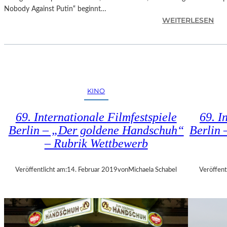
E
Nobody Against Putin“ beginnt…
R
:
WEITERLESEN
M
D
U
O
M
K
M
.
I
F
N
E
D
KINO
S
E
T
R
69. Internationale Filmfestspiele
69. I
M
G
Berlin – „Der goldene Handschuh“
Berlin 
Ü
A
– Rubrik Wettbewerb
N
L
C
E
H
R
Veröffentlicht am:
14. Februar 2019
von
Michaela Schabel
Veröffent
E
I
N
E
–
L
„
I
M
T