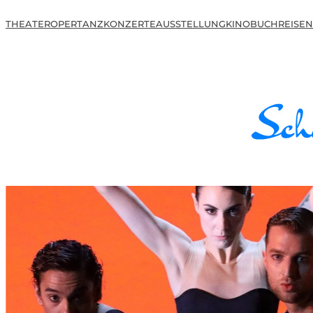
THEATER
OPER
TANZ
KONZERTE
AUSSTELLUNG
KINO
BUCH
REISEN