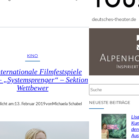
KINO
nternationale Filmfestspiele
– „Systemsprenger“ – Sektion
Wettbewer
S
u
c
NEUESTE BEITRÄGE
licht am:
13. Februar 2019
von
Michaela Schabel
h
e
Lisa
n
Kun
den
Aus