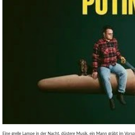
“
–
F
O
T
O
G
R
A
F
I
E
N
V
O
N
O
L
I
V
Eine grelle Lampe in der Nacht, düstere Musik, ein Mann gräbt im Vorsp