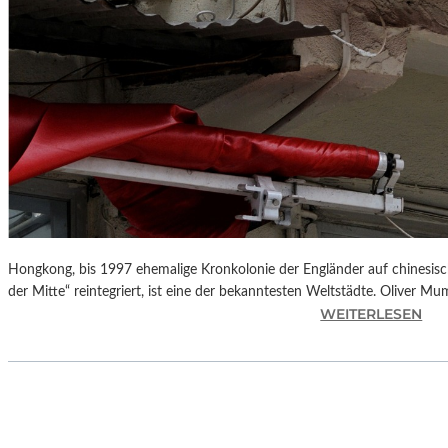
Hongkong, bis 1997 ehemalige Kronkolonie der Engländer auf chinesisch
der Mitte“ reintegriert, ist eine der bekanntesten Weltstädte. Oliver M
:
WEITERLESEN
L
A
N
D
S
H