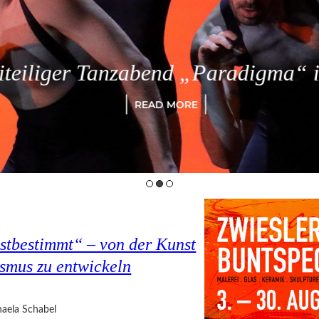
eiliger Tanzabend „Paradigma“ in
READ MORE
bstbestimmt“ – von der Kunst
ismus zu entwickeln
aela Schabel