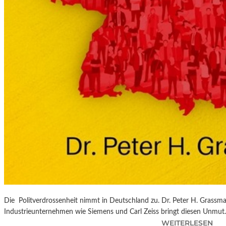
V
O
N
D
E
R
K
U
N
S
T
I
M
A
L
T
E
R
Die Politverdrossenheit nimmt in Deutschland zu. Dr. Peter H. Grassma
E
Industrieunternehmen wie Siemens und Carl Zeiss bringt diesen Unmu
I
:
WEITERLESEN