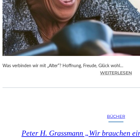
Was verbinden wir mit „Alter“? Hoffnung, Freude, Glück wohl…
:
WEITERLESEN
L
U
T
Z
K
A
BÜCHER
R
N
Peter H. Grassmann „Wir brauchen ei
A