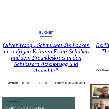
N
P
E
E
N
T
E
E
N
R
T
H
W
BÜCHER
.
I
G
C
Oliver Woog „Schmücket die Locken
Berli
R
K
mit duftigen Kränzen Franz Schubert
The
A
L
und sein Freundeskreis in den
S
U
S
Schlössern Atzenbrugg und
N
M
Aumühle“
G
Veröffent
A
S
N
O
Veröffentlicht am:
11. Februar 2021
von
Michaela Schabel
N
P
„
T
W
I
I
M
R
I