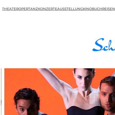
THEATER
OPER
TANZ
KONZERTE
AUSSTELLUNG
KINO
BUCH
REISEN