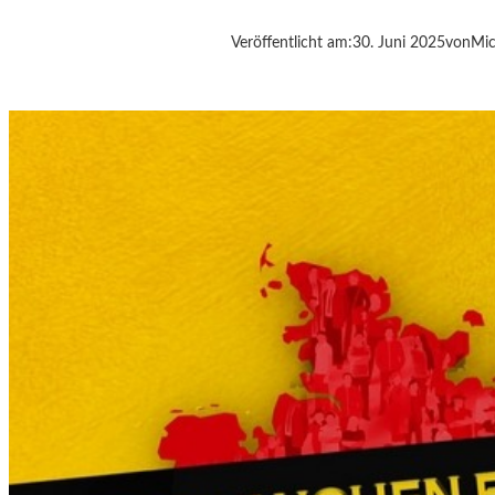
U
C
Veröffentlicht am:
30. Juni 2025
von
Mic
H
O
W
,
P
E
T
R
A
T
H
E
E
S
„
A
L
T
,