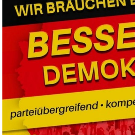
F
I
T
,
S
E
L
B
S
T
B
E
S
T
I
M
M
T
“
–