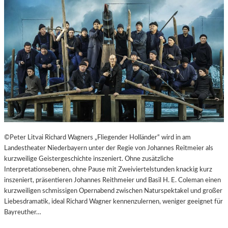
T
E
R
T
R
E
F
F
E
N
“
D
E
©Peter Litvai Richard Wagners „Fliegender Holländer“ wird in am
R
Landestheater Niederbayern unter der Regie von Johannes Reitmeier als
B
kurzweilige Geistergeschichte inszeniert. Ohne zusätzliche
E
Interpretationsebenen, ohne Pause mit Zweiviertelstunden knackig kurz
R
inszeniert, präsentieren Johannes Reithmeier und Basil H. E. Coleman einen
L
kurzweiligen schmissigen Opernabend zwischen Naturspektakel und großer
I
Liebesdramatik, ideal Richard Wagner kennenzulernen, weniger geeignet für
N
Bayreuther…
E