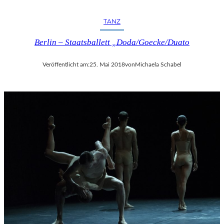
TANZ
Berlin – Staatsballett „Doda/Goecke/Duato
Veröffentlicht am:
25. Mai 2018
von
Michaela Schabel