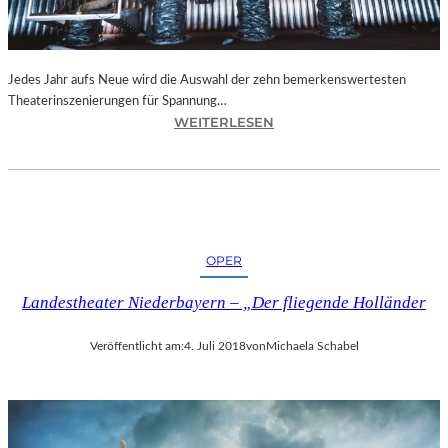
N
I
C
H
Jedes Jahr aufs Neue wird die Auswahl der zehn bemerkenswertesten
T
Theaterinszenierungen für Spannung…
W
:
WEITERLESEN
E
B
R
E
D
R
E
L
N
I
“
N
OPER
–
„
Landestheater Niederbayern – „Der fliegende Holländer
6
2
Veröffentlicht am:
4. Juli 2018
von
Michaela Schabel
.
T
H
E
A