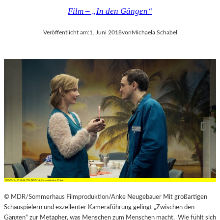
Film – „In den Gängen“
Veröffentlicht am:
1. Juni 2018
von
Michaela Schabel
© MDR/Sommerhaus Filmproduktion/Anke Neugebauer Mit großartigen
Schauspielern und exzellenter Kameraführung gelingt „Zwischen den
Gängen“ zur Metapher, was Menschen zum Menschen macht. Wie fühlt sich