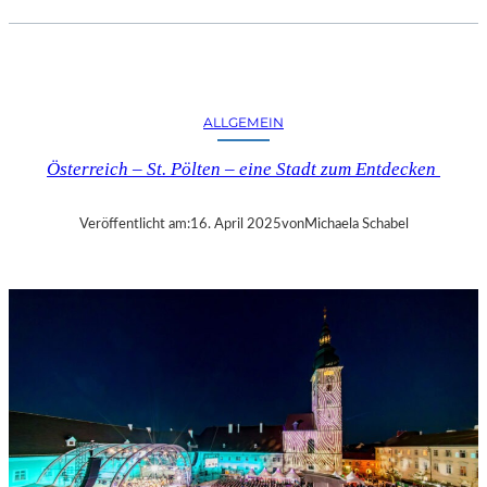
.
J
.
K
I
ALLGEMEIN
N
G
Österreich – St. Pölten – eine Stadt zum Entdecken
„
D
I
Veröffentlicht am:
16. April 2025
von
Michaela Schabel
E
Z
E
I
T
-
A
G
E
N
T