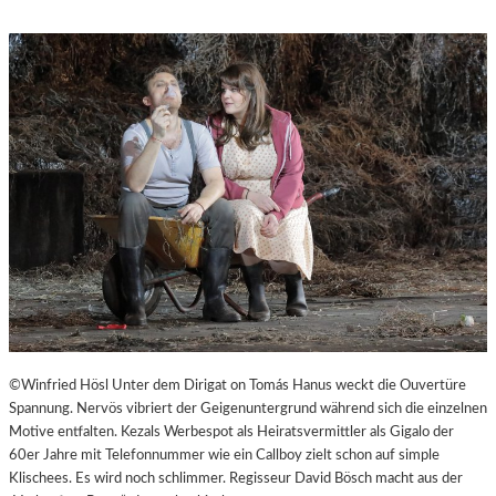
M
S
“
T
.
P
Ö
L
T
E
N
–
E
I
N
E
S
T
A
©Winfried Hösl Unter dem Dirigat on Tomás Hanus weckt die Ouvertüre
D
Spannung. Nervös vibriert der Geigenuntergrund während sich die einzelnen
T
Motive entfalten. Kezals Werbespot als Heiratsvermittler als Gigalo der
Z
60er Jahre mit Telefonnummer wie ein Callboy zielt schon auf simple
U
Klischees. Es wird noch schlimmer. Regisseur David Bösch macht aus der
M