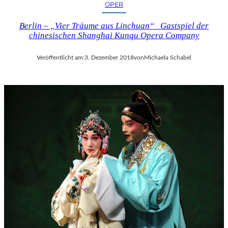
OPER
Berlin – „Vier Träume aus Linchuan“ Gastspiel der
chinesischen Shanghai Kunqu Opera Company
Veröffentlicht am:
3. Dezember 2018
von
Michaela Schabel