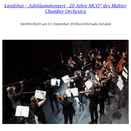
Landshut – Jubiläumskonzert „20 Jahre MCO“ des Mahler
Chamber Orchestra
Veröffentlicht am:
13. Dezember 2018
von
Michaela Schabel