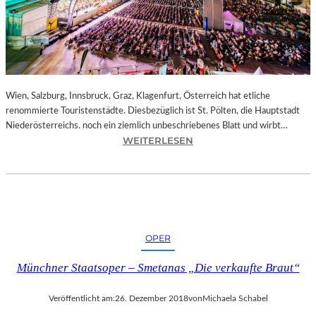
E
N
–
J
A
G
D
Wien, Salzburg, Innsbruck, Graz, Klagenfurt, Österreich hat etliche
U
renommierte Touristenstädte. Diesbezüglich ist St. Pölten, die Hauptstadt
M
Niederösterreichs. noch ein ziemlich unbeschriebenes Blatt und wirbt…
D
:
WEITERLESEN
E
Ö
N
S
E
T
I
E
F
R
F
R
OPER
E
E
L
I
Münchner Staatsoper – Smetanas „Die verkaufte Braut“
T
C
U
H
Veröffentlicht am:
26. Dezember 2018
von
Michaela Schabel
R
–