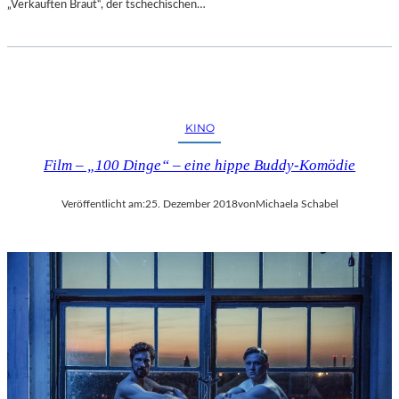
„Verkauften Braut“, der tschechischen…
E
N
T
D
E
C
K
KINO
E
Film – „100 Dinge“ – eine hippe Buddy-Komödie
N
Veröffentlicht am:
25. Dezember 2018
von
Michaela Schabel