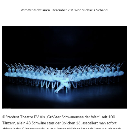
Veröffentlicht am:
4. Dezember 2018
von
Michaela Schabel
©Stardust Theatre BV Als „Größter Schwanensee der Welt“ mit 100
Tänzern, allein 48 Schwäne statt der üblichen 16, assoziiert man sofort