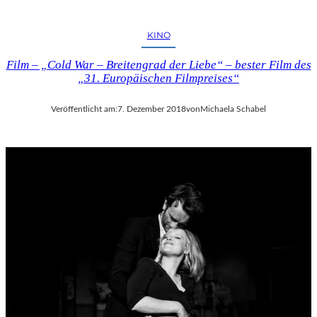
KINO
Film – „Cold War – Breitengrad der Liebe“ – bester Film des
„31. Europäischen Filmpreises“
Veröffentlicht am:
7. Dezember 2018
von
Michaela Schabel