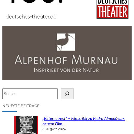
S
u
c
NEUESTE BEITRÄGE
h
e
„Bitteres Fest“ – Filmkritik zu Pedro Almodóvars
n
neuem Film
8. August 2026