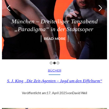
München – Dreiteiliger Tanzabend
„Paradigma“ in der Staatsoper
READ MORE
BÜCHER
S. J. King „Die Zeit-Agenten – Jagd um den Eiffelturm“
Veröffentlicht am:
17. April 2025
von
David Weil