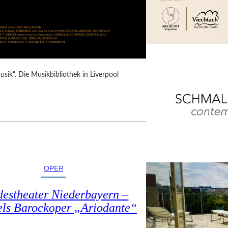
Musik“. Die Musikbibliothek in Liverpool
OPER
estheater Niederbayern –
ls Barockoper „Ariodante“