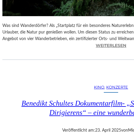
Was sind Wanderdörfer? Als „Startplatz für ein besonderes Naturerlebn
Urlauber, die Natur pur genießen wollen. Um diesen Status zu erreichen
Angebot von vier Wanderbetrieben, ein zertifizierter Orts- und Weitw
:
WEITERLESEN
Ö
S
T
E
R
R
KINO
, 
KONZERTE
E
I
Benedikt Schultes Dokumentarfilm- „
C
H
Dirigierens“ – eine wunder
–
E
R
Veröffentlicht am:
23. April 2025
von
Mic