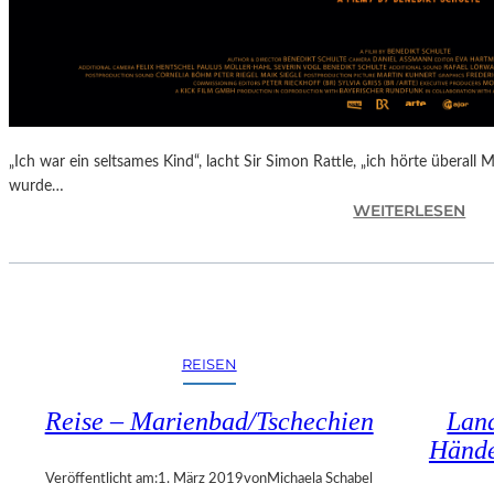
R
E
U
Z
E
N
I
„Ich war ein seltsames Kind“, lacht Sir Simon Rattle, „ich hörte überall 
N
wurde…
O
:
WEITERLESEN
B
B
E
E
R
N
Ö
E
S
D
T
I
REISEN
E
K
R
T
R
Reise – Marienbad/Tschechien
Land
S
E
Hände
C
I
H
Veröffentlicht am:
1. März 2019
von
Michaela Schabel
C