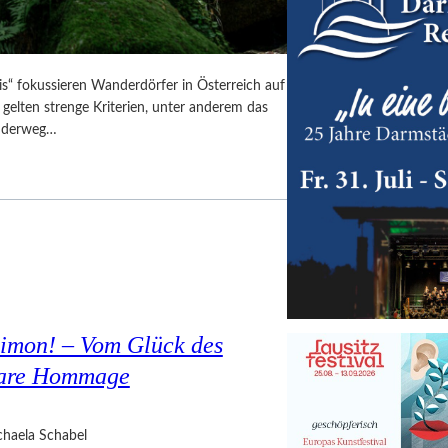
is“ fokussieren Wanderdörfer in Österreich auf
 gelten strenge Kriterien, unter anderem das
anderweg…
Simon! – Vom Glück des
bare Hommage
haela Schabel