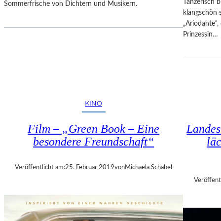
Tänzerisch b
Sommerfrische von Dichtern und Musikern.
S
klangschön 
I
„Ariodante“, 
M
Prinzessin…
O
N
!
–
V
O
KINO
M
G
Film – „Green Book – Eine
Landes
L
besondere Freundschaft“
lä
Ü
C
K
Veröffentlicht am:
25. Februar 2019
von
Michaela Schabel
D
Veröffent
E
S
D
I