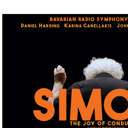
S
T
E
S
W
A
N
D
E
R
D
O
R
F
I
N
B
A
D
K