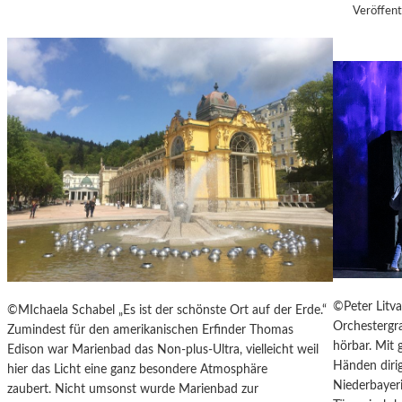
U
Veröffent
H
L
T
E
S
D
O
K
U
M
E
N
T
A
R
F
©Peter Litv
©MIchaela Schabel „Es ist der schönste Ort auf der Erde.“
I
Orchestergr
Zumindest für den amerikanischen Erfinder Thomas
L
hörbar. Mit
Edison war Marienbad das Non-plus-Ultra, vielleicht weil
M
Händen diri
hier das Licht eine ganz besondere Atmosphäre
-
Niederbayeri
zaubert. Nicht umsonst wurde Marienbad zur
„