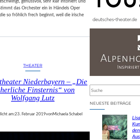
eschwingt, genussvoll, sehr klar intoniert und
stimmt das Orchester ein in Händels Oper
die so fröhlich frech beginnt, weil die irische
THEATER
theater Niederbayern – „Die
cherliche Finsternis“ von
S
u
Wolfgang Lutz
c
NEUESTE BEITRÄGE
h
licht am:
23. Februar 2019
von
Michaela Schabel
e
Lisa
n
Kun
den
Aus