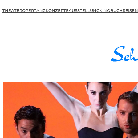
THEATER
OPER
TANZ
KONZERTE
AUSSTELLUNG
KINO
BUCH
REISEN