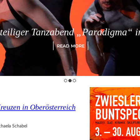
eiliger Tanzabend „Paradigma“ in
READ MORE
reuzen in Oberösterreich
haela Schabel