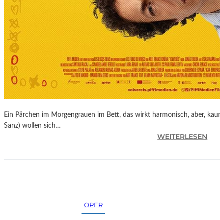
K
U
N
S
T
M
E
S
S
E
Ein Pärchen im Morgengrauen im Bett, das wirkt harmonisch, aber, kaum
Sanz) wollen sich…
:
WEITERLESEN
J
O
N
A
S
T
OPER
R