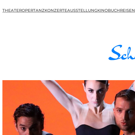
THEATER
OPER
TANZ
KONZERTE
AUSSTELLUNG
KINO
BUCH
REISEN