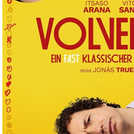
R
T
D
I
E
6
.
I
N
T
E
R
N
A
T
I
O
N
A
L
E