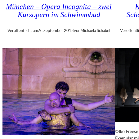
U
München – Opera Incognita – zwei
K
E
Kurzopern im Schwimmbad
Sch
B
A
–
Veröffentlicht am:
9. September 2018
von
Michaela Schabel
Veröffentl
„
V
O
L
V
E
R
É
I
S
–
E
I
N
F
©Iko Freese 
A
Exemplar mit