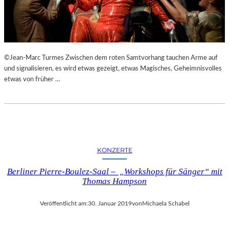
N
S
T
A
L
©Jean-Marc Turmes Zwischen dem roten Samtvorhang tauchen Arme auf
T
und signalisieren, es wird etwas gezeigt, etwas Magisches, Geheimnisvolles
U
etwas von früher …
N
G
E
N
,
L
U
KONZERTE
K
U
Berliner Pierre-Boulez-Saal – „Workshops für Sänger“ mit
L
Thomas Hampson
L
I
Veröffentlicht am:
30. Januar 2019
von
Michaela Schabel
S
C