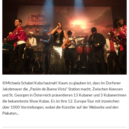
R
R
E
I
C
H
S
,
A
U
SS
E
R
O
©MIchaela Schabel Kuba hautnah! Kaum zu glauben ist, dass im Dorfener
R
Jakobmayer die „Pasión de Buena Vista“ Station macht. Zwischen Koessen
D
und St. Georgen in Österreich präsentieren 13 Kubaner und 3 Kubanerinnen
E
die bekannteste Show Kubas. Es ist ihre 12. Europa-Tour mit inzwischen
N
über 1000 Vorstellungen, wobei die Künstler auf der Webseite und den
T
Plakaten…
L
I