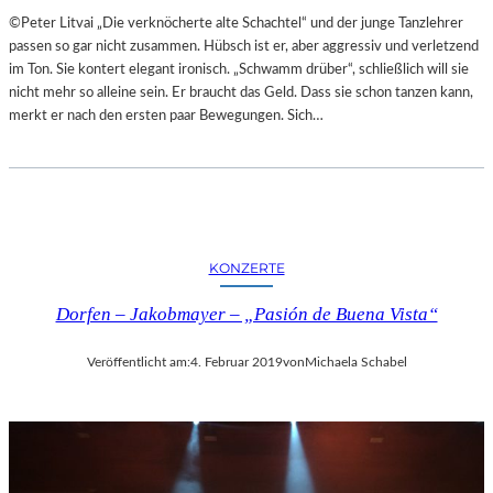
A
E
©Peter Litvai „Die verknöcherte alte Schachtel“ und der junge Tanzlehrer
L
T
passen so gar nicht zusammen. Hübsch ist er, aber aggressiv und verletzend
E
M
im Ton. Sie kontert elegant ironisch. „Schwamm drüber“, schließlich will sie
R
I
nicht mehr so alleine sein. Er braucht das Geld. Dass sie schon tanzen kann,
I
T
merkt er nach den ersten paar Bewegungen. Sich…
E
S
K
C
U
H
N
Ö
S
N
T
S
W
KONZERTE
T
E
E
R
Dorfen – Jakobmayer – „Pasión de Buena Vista“
M
K
O
Veröffentlicht am:
4. Februar 2019
von
Michaela Schabel
R
T
Ö
S
T
E