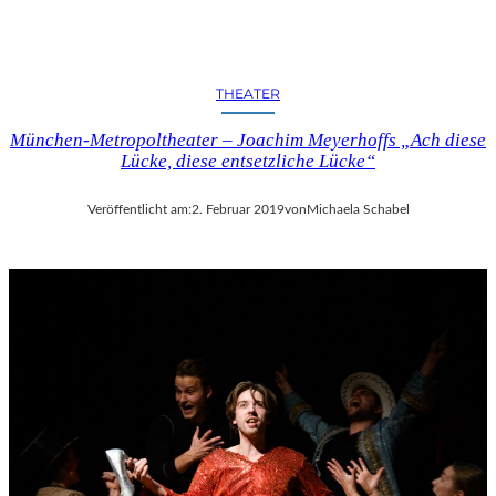
C
H
E
N
THEATER
K
U
München-Metropoltheater – Joachim Meyerhoffs „Ach diese
N
Lücke, diese entsetzliche Lücke“
S
T
-
Veröffentlicht am:
2. Februar 2019
von
Michaela Schabel
U
N
D
M
U
S
I
K
V
E
R
A