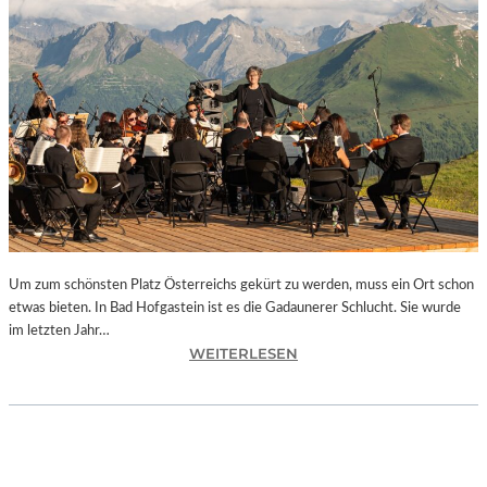
E
S
I
S
T
“
–
A
R
B
E
I
Um zum schönsten Platz Österreichs gekürt zu werden, muss ein Ort schon
T
etwas bieten. In Bad Hofgastein ist es die Gadaunerer Schlucht. Sie wurde
E
im letzten Jahr…
N
:
WEITERLESEN
V
Ö
O
S
N
T
N
E
E
R
U