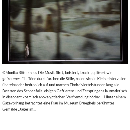
©Monika Rittershaus Die Musik flirrt, knistert, knackt, splittert wie
gefrorenes Eis. Töne durchfurchen die Stille, ballen sich in Kleinstintervallen
übereinander bedrohlich auf und machen Eindreiviertelstunden lang alle
Facetten des Schneefalls, eisigen Gefrierens und Zerspringens lautmalerisch
in dissonant kosmisch apokalyptischer Verfremdung hörbar. Hinter einem
Gazevorhang betrachtet eine Frau im Museum Brueghels berühmtes
Gemälde „Jäger im…