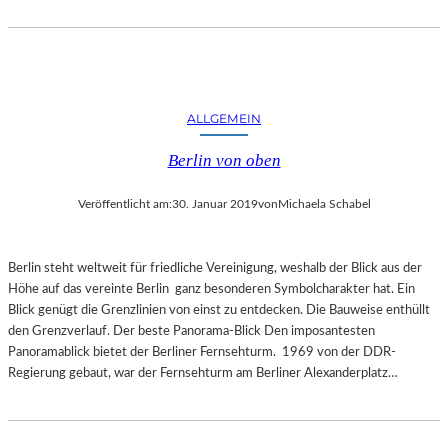
E
R
N
A
T
U
ALLGEMEIN
R
Berlin von oben
Veröffentlicht am:
30. Januar 2019
von
Michaela Schabel
Berlin steht weltweit für friedliche Vereinigung, weshalb der Blick aus der
Höhe auf das vereinte Berlin ganz besonderen Symbolcharakter hat. Ein
Blick genügt die Grenzlinien von einst zu entdecken. Die Bauweise enthüllt
den Grenzverlauf. Der beste Panorama-Blick Den imposantesten
Panoramablick bietet der Berliner Fernsehturm. 1969 von der DDR-
Regierung gebaut, war der Fernsehturm am Berliner Alexanderplatz…