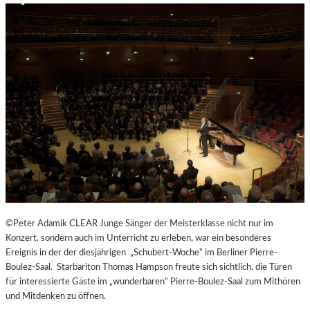
H
E
N
G
E
N
Ü
S
S
E
N
U
N
D
Y
©Peter Adamik CLEAR Junge Sänger der Meisterklasse nicht nur im
O
Konzert, sondern auch im Unterricht zu erleben, war ein besonderes
G
Ereignis in der der diesjährigen „Schubert-Woche“ im Berliner Pierre-
A
Boulez-Saal. Starbariton Thomas Hampson freute sich sichtlich, die Türen
I
für interessierte Gäste im „wunderbaren“ Pierre-Boulez-Saal zum Mithören
N
und Mitdenken zu öffnen.
D