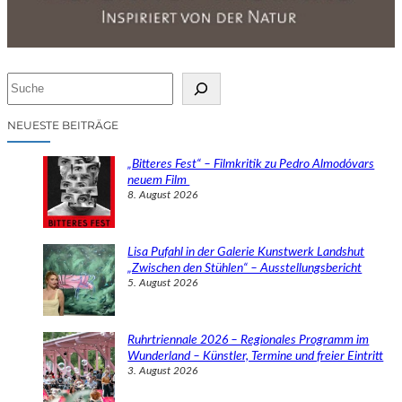
S
u
c
NEUESTE BEITRÄGE
h
e
„Bitteres Fest“ – Filmkritik zu Pedro Almodóvars
n
neuem Film
8. August 2026
Lisa Pufahl in der Galerie Kunstwerk Landshut
„Zwischen den Stühlen“ – Ausstellungsbericht
5. August 2026
Ruhrtriennale 2026 – Regionales Programm im
Wunderland – Künstler, Termine und freier Eintritt
3. August 2026