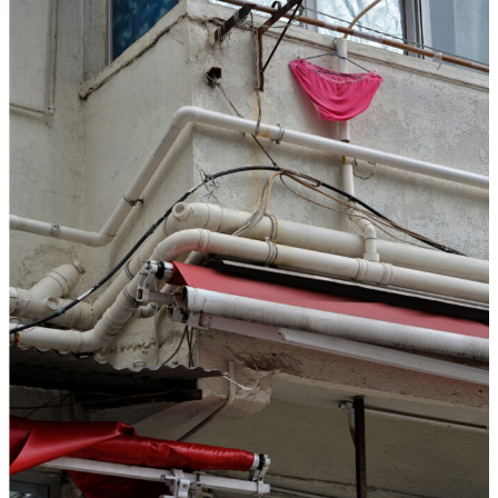
T
A
R
F
I
L
M
-
„
S
I
M
O
N
!
–
V
O
M
G
L
Ü