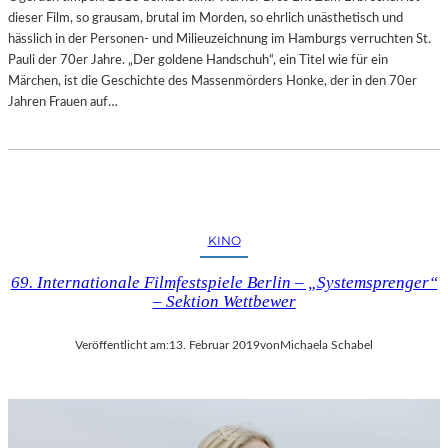
dieser Film, so grausam, brutal im Morden, so ehrlich unästhetisch und
A
hässlich in der Personen- und Milieuzeichnung im Hamburgs verruchten St.
L
Pauli der 70er Jahre. „Der goldene Handschuh“, ein Titel wie für ein
E
Märchen, ist die Geschichte des Massenmörders Honke, der in den 70er
R
Jahren Frauen auf…
I
E
L
I
T
V
A
KINO
I
69. Internationale Filmfestspiele Berlin – „Systemsprenger“
– Sektion Wettbewer
Veröffentlicht am:
13. Februar 2019
von
Michaela Schabel