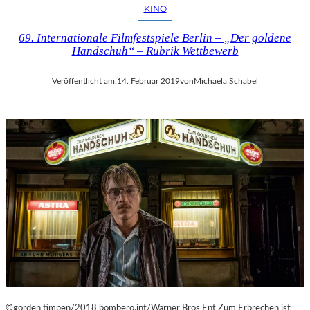
I
KINO
E
N
69. Internationale Filmfestspiele Berlin – „Der goldene
V
Handschuh“ – Rubrik Wettbewerb
O
N
Veröffentlicht am:
14. Februar 2019
von
Michaela Schabel
O
L
I
V
E
R
M
U
M
M
I
N
D
E
R
©gorden timpen/2018 bombero.int/Warner Bros Ent Zum Erbrechen ist
G