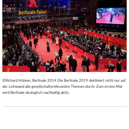
E
O
W
N
U
G
N
V
D
E
E
R
R
T
B
I
A
K
R
A
E
L
H
“
O
–
©Richard Hübner, Berlinale 2014 Die Berlinale 2019 dekliniert nicht nur auf
M
F
der Leinwand alle gesellschaftsrelevanten Themen durch. Zum ersten Mal
M
O
wird Berlinale ökologisch nachhaltig aktiv.
A
T
G
O
E
G
R
A
F