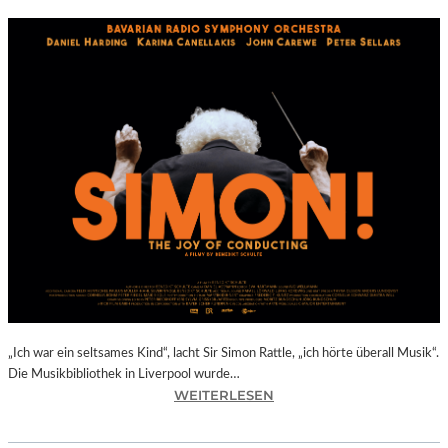
„Ich war ein seltsames Kind“, lacht Sir Simon Rattle, „ich hörte überall Musik“.
Die Musikbibliothek in Liverpool wurde…
:
WEITERLESEN
B
E