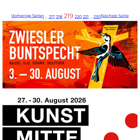
219
Vorherige Seite
Nächste Seite
1
…
217
218
220
221
…
230