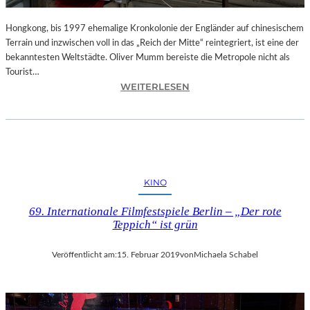
C
K
Hongkong, bis 1997 ehemalige Kronkolonie der Engländer auf chinesischem
D
Terrain und inzwischen voll in das „Reich der Mitte“ reintegriert, ist eine der
E
bekanntesten Weltstädte. Oliver Mumm bereiste die Metropole nicht als
S
Tourist…
D
:
WEITERLESEN
I
L
R
A
I
N
G
D
I
S
E
H
KINO
R
U
E
T
69. Internationale Filmfestspiele Berlin – „Der rote
N
–
Teppich“ ist grün
S
„
“
H
Veröffentlicht am:
15. Februar 2019
von
Michaela Schabel
–
O
E
N
I
G
N
K