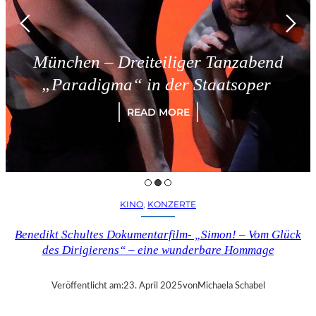
n – Dreiteiliger Tanzabend
Tri
digma“ in der Staatsoper
READ MORE
KINO
, 
KONZERTE
Benedikt Schultes Dokumentarfilm- „Simon! – Vom Glück
des Dirigierens“ – eine wunderbare Hommage
Veröffentlicht am:
23. April 2025
von
Michaela Schabel