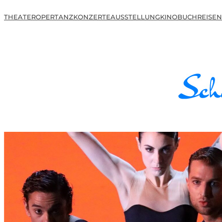
THEATER
OPER
TANZ
KONZERTE
AUSSTELLUNG
KINO
BUCH
REISEN