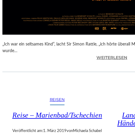
R
E
U
Z
E
N
I
„Ich war ein seltsames Kind“, lacht Sir Simon Rattle, „ich hörte überall 
N
wurde…
O
:
WEITERLESEN
B
B
E
E
R
N
Ö
E
S
D
T
I
REISEN
E
K
R
T
R
Reise – Marienbad/Tschechien
Land
S
E
Hände
C
I
H
Veröffentlicht am:
1. März 2019
von
Michaela Schabel
C