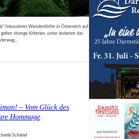
is“ fokussieren Wanderdörfer in Österreich auf
 gelten strenge Kriterien, unter anderem das
anderweg…
Simon! – Vom Glück des
bare Hommage
haela Schabel