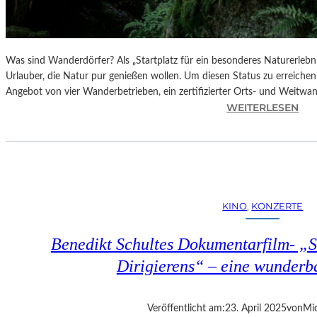
Was sind Wanderdörfer? Als „Startplatz für ein besonderes Naturerlebn
Urlauber, die Natur pur genießen wollen. Um diesen Status zu erreichen
Angebot von vier Wanderbetrieben, ein zertifizierter Orts- und Weitw
:
WEITERLESEN
Ö
S
T
E
R
R
KINO
, 
KONZERTE
E
I
Benedikt Schultes Dokumentarfilm- „
C
H
Dirigierens“ – eine wunder
–
E
R
Veröffentlicht am:
23. April 2025
von
Mic