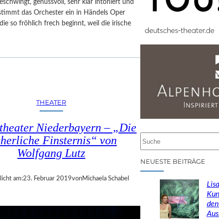
eschwingt, genussvoll, sehr klar intoniert und
stimmt das Orchester ein in Händels Oper
die so fröhlich frech beginnt, weil die irische
THEATER
theater Niederbayern – „Die
cherliche Finsternis“ von
S
u
Wolfgang Lutz
c
NEUESTE BEITRÄGE
h
licht am:
23. Februar 2019
von
Michaela Schabel
e
Lisa
n
Kun
den
Aus