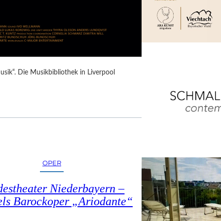
Musik“. Die Musikbibliothek in Liverpool
OPER
estheater Niederbayern –
ls Barockoper „Ariodante“