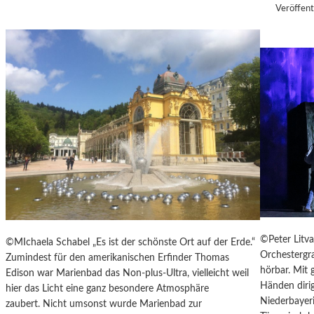
U
Veröffent
H
L
T
E
S
D
O
K
U
M
E
N
T
A
R
F
©Peter Litv
©MIchaela Schabel „Es ist der schönste Ort auf der Erde.“
I
Orchestergr
Zumindest für den amerikanischen Erfinder Thomas
L
hörbar. Mit
Edison war Marienbad das Non-plus-Ultra, vielleicht weil
M
Händen diri
hier das Licht eine ganz besondere Atmosphäre
-
Niederbayeri
zaubert. Nicht umsonst wurde Marienbad zur
„