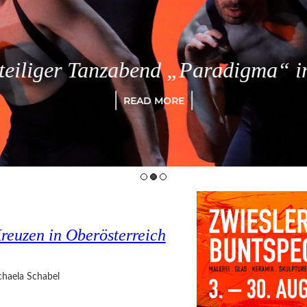
eiliger Tanzabend „Paradigma“ in
READ MORE
reuzen in Oberösterreich
haela Schabel