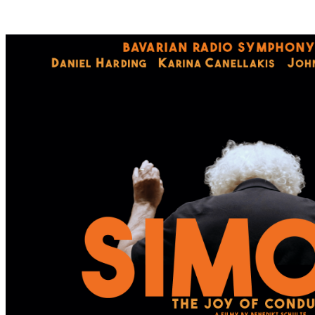
S
T
E
S
W
A
N
D
E
R
D
O
R
F
I
N
B
A
D
K