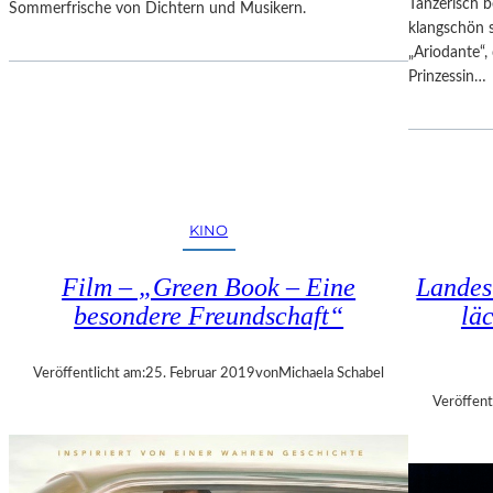
Tänzerisch b
Sommerfrische von Dichtern und Musikern.
S
klangschön 
I
„Ariodante“, 
M
Prinzessin…
O
N
!
–
V
O
KINO
M
G
Film – „Green Book – Eine
Landes
L
besondere Freundschaft“
lä
Ü
C
K
Veröffentlicht am:
25. Februar 2019
von
Michaela Schabel
D
Veröffent
E
S
D
I