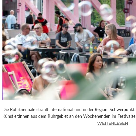
R
K
L
A
N
D
S
H
U
T
„
Z
W
I
S
C
Die Ruhrtriennale strahlt international und in der Region. Schwerpunkt
H
Künstler:innen aus dem Ruhrgebiet an den Wochenenden im Festivalze
E
:
WEITERLESEN
N
R
D