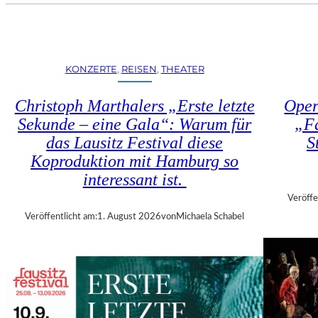
U
E
H
N
R
S
T
T
R
KONZERTE
, 
REISEN
, 
THEATER
Ü
I
H
E
Christoph Marthalers „Erste letzte
Oper
L
N
E
Sekunde – eine Gala“: Warum für
„Fa
N
N
das Lausitz Festival diese
S
A
“
L
Koproduktion mit Hamburg so
–
E
interessant ist.
A
2
U
Veröffe
0
S
Veröffentlicht am:
1. August 2026
von
Michaela Schabel
2
S
6
T
–
E
R
L
E
L
G
U
I