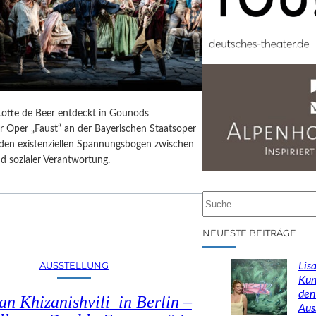
 Lotte de Beer entdeckt in Gounods
r Oper „Faust“ an der Bayerischen Staatsoper
e den existenziellen Spannungsbogen zwischen
d sozialer Verantwortung.
S
u
c
NEUESTE BEITRÄGE
h
e
AUSSTELLUNG
Lisa
n
Kun
den
n Khizanishvili in Berlin –
Aus