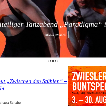
eiliger Tanzabend „Paradigma“ in
READ MORE
hut „Zwischen den Stühlen“ –
ht
chaela Schabel