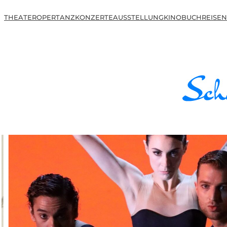
THEATER
OPER
TANZ
KONZERTE
AUSSTELLUNG
KINO
BUCH
REISEN