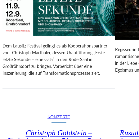
N
O
G
N
S
A
B
L
E
E
R
S
I
P
Dem Lausitz Festival gelingt es als Kooperationspartner
C
Regisseurin
R
von Christoph Marthaler, dessen Uraufführung „Erste
H
romantische
O
letzte Sekunde – eine Gala“ in den RöderSaal in
T
in der Lieb
G
Großröhrsdorf zu bringen. Vorbericht über eine
Egoismus un
R
Inszenierung, die auf Transformationsprozesse zielt.
A
M
M
I
M
W
KONZERTE
U
N
Christoph Goldstein –
Rusuda
D