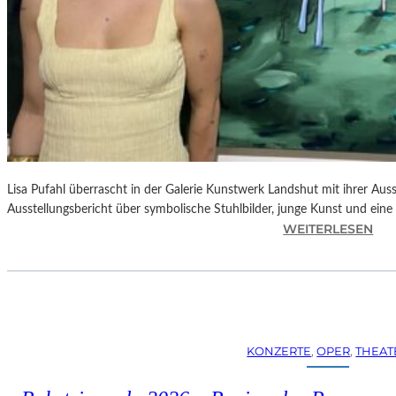
Lisa Pufahl überrascht in der Galerie Kunstwerk Landshut mit ihrer Auss
Ausstellungsbericht über symbolische Stuhlbilder, junge Kunst und eine 
:
WEITERLESEN
L
I
S
A
P
U
KONZERTE
, 
OPER
, 
THEAT
F
A