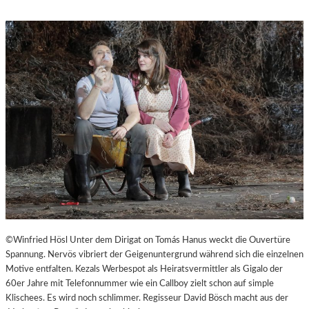
M
S
“
T
.
P
Ö
L
T
E
N
–
E
I
N
E
S
T
A
©Winfried Hösl Unter dem Dirigat on Tomás Hanus weckt die Ouvertüre
D
Spannung. Nervös vibriert der Geigenuntergrund während sich die einzelnen
T
Motive entfalten. Kezals Werbespot als Heiratsvermittler als Gigalo der
Z
60er Jahre mit Telefonnummer wie ein Callboy zielt schon auf simple
U
Klischees. Es wird noch schlimmer. Regisseur David Bösch macht aus der
M