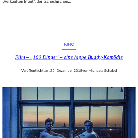
„Verkauften Braut“, der tschechischen…
E
N
T
D
E
C
K
KINO
E
Film – „100 Dinge“ – eine hippe Buddy-Komödie
N
Veröffentlicht am:
25. Dezember 2018
von
Michaela Schabel