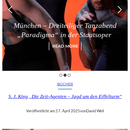
München – Dreiteiliger Tanzabend
„Paradigma“ in der Staatsoper
READ MORE
BÜCHER
S. J. King „Die Zeit-Agenten – Jagd um den Eiffelturm“
Veröffentlicht am:
17. April 2025
von
David Weil