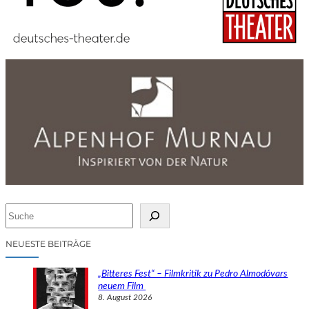
S
u
c
NEUESTE BEITRÄGE
h
e
„Bitteres Fest“ – Filmkritik zu Pedro Almodóvars
n
neuem Film
8. August 2026