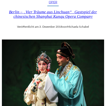
OPER
Berlin – „Vier Träume aus Linchuan“ Gastspiel der
chinesischen Shanghai Kunqu Opera Company
Veröffentlicht am:
3. Dezember 2018
von
Michaela Schabel