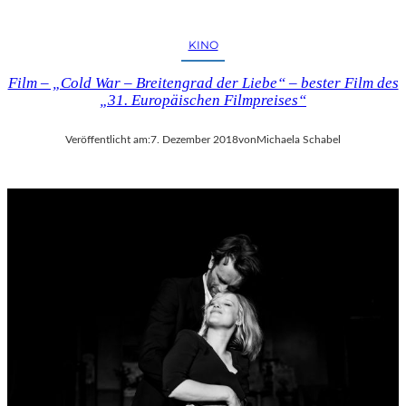
KINO
Film – „Cold War – Breitengrad der Liebe“ – bester Film des
„31. Europäischen Filmpreises“
Veröffentlicht am:
7. Dezember 2018
von
Michaela Schabel