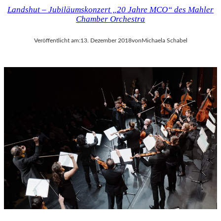
Landshut – Jubiläumskonzert „20 Jahre MCO“ des Mahler
Chamber Orchestra
Veröffentlicht am:
13. Dezember 2018
von
Michaela Schabel