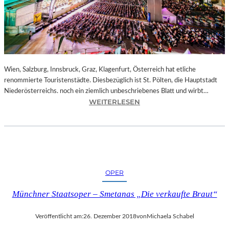
E
N
–
J
A
G
D
Wien, Salzburg, Innsbruck, Graz, Klagenfurt, Österreich hat etliche
U
renommierte Touristenstädte. Diesbezüglich ist St. Pölten, die Hauptstadt
M
Niederösterreichs. noch ein ziemlich unbeschriebenes Blatt und wirbt…
D
:
WEITERLESEN
E
Ö
N
S
E
T
I
E
F
R
F
R
OPER
E
E
L
I
Münchner Staatsoper – Smetanas „Die verkaufte Braut“
T
C
U
H
Veröffentlicht am:
26. Dezember 2018
von
Michaela Schabel
R
–