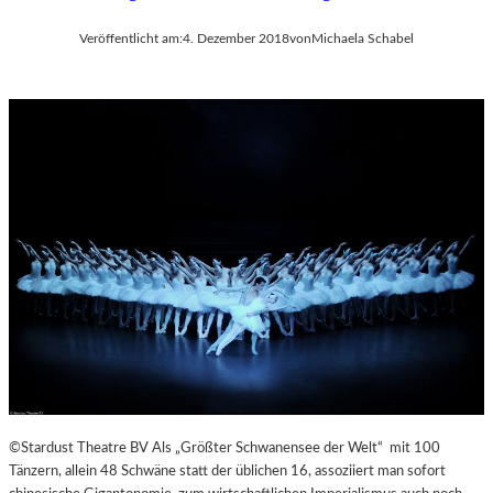
Veröffentlicht am:
4. Dezember 2018
von
Michaela Schabel
©Stardust Theatre BV Als „Größter Schwanensee der Welt“ mit 100
Tänzern, allein 48 Schwäne statt der üblichen 16, assoziiert man sofort