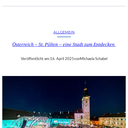
.
J
.
K
I
ALLGEMEIN
N
G
Österreich – St. Pölten – eine Stadt zum Entdecken
„
D
I
Veröffentlicht am:
16. April 2025
von
Michaela Schabel
E
Z
E
I
T
-
A
G
E
N
T