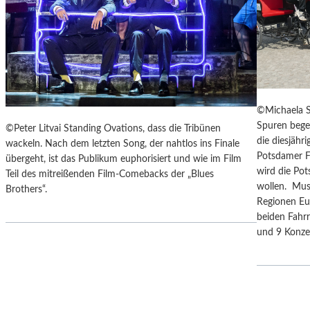
F
I
E
S
R
E
„
Z
A
U
N
M
O
M
T
©Michaela S
O
H
Spuren bege
©Peter Litvai Standing Ovations, dass die Tribünen
N
E
die diesjäh
wackeln. Nach dem letzten Song, der nahtlos ins Finale
D
R
Potsdamer F
übergeht, ist das Publikum euphorisiert und wie im Film
U
G
wird die Po
Teil des mitreißenden Film-Comebacks der „Blues
N
E
wollen. Mus
Brothers“.
D
R
Regionen Eu
Z
M
beiden Fahrr
U
A
und 9 Konz
M
N
P
T
R
A
A
N
G
K