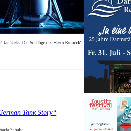
Leoš Janáčeks „Die Ausflüge des Herrn Brouček“
 German Tank Story“
haela Schabel