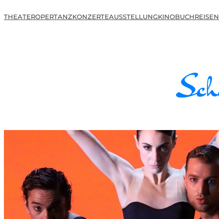
THEATER
OPER
TANZ
KONZERTE
AUSSTELLUNG
KINO
BUCH
REISEN