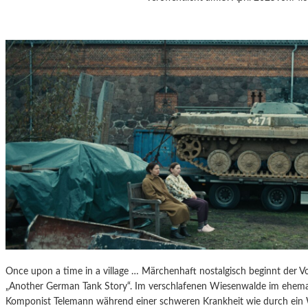
J
A
N
Á
Č
E
K
S
„
D
I
E
A
U
S
F
L
Ü
Once upon a time in a village … Märchenhaft nostalgisch beginnt der V
G
„Another German Tank Story“. Im verschlafenen Wiesenwalde im ehemal
E
Komponist Telemann während einer schweren Krankheit wie durch ein
D