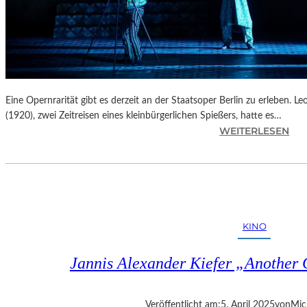
Eine Opernrarität gibt es derzeit an der Staatsoper Berlin zu erleben. 
(1920), zwei Zeitreisen eines kleinbürgerlichen Spießers, hatte es…
:
WEITERLESEN
B
E
R
L
I
N
KINO
–
L
Jannis Alexander Kiefer „Another
E
O
Š
Veröffentlicht am:
5. April 2025
von
Mic