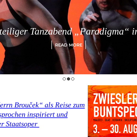
eiliger Tanzabend „Paradigma“ in
READ MORE
Herrn Brouček“ als Reise zum
prochen inspiriert und
er Staatsoper