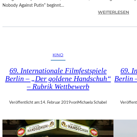
E
Nobody Against Putin“ beginnt…
R
:
WEITERLESEN
M
D
U
O
M
K
M
.
I
F
N
E
D
KINO
S
E
T
R
69. Internationale Filmfestspiele
69. I
M
G
Berlin – „Der goldene Handschuh“
Berlin 
Ü
A
– Rubrik Wettbewerb
N
L
C
E
H
R
Veröffentlicht am:
14. Februar 2019
von
Michaela Schabel
Veröffent
E
I
N
E
–
L
„
I
M
T