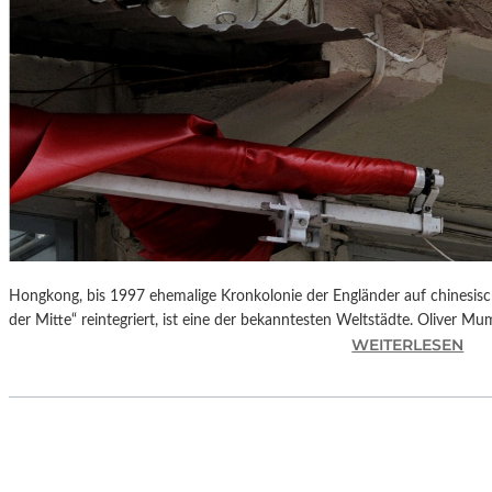
Hongkong, bis 1997 ehemalige Kronkolonie der Engländer auf chinesisch
der Mitte“ reintegriert, ist eine der bekanntesten Weltstädte. Oliver M
:
WEITERLESEN
L
A
N
D
S
H