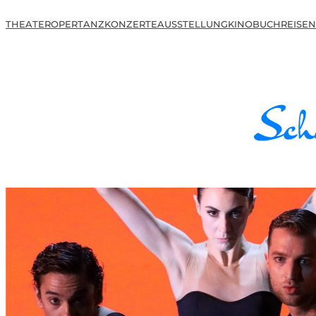
THEATER
OPER
TANZ
KONZERTE
AUSSTELLUNG
KINO
BUCH
REISEN