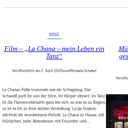
B
E
A
I
Y
N
E
E
R
M
N
KINO
A
–
G
A
Film – „La Chana – mein Leben ein
Mü
I
N
Tanz“
ge
E
A
?
C
A
Veröffentlicht am:
7. April 2020
von
Michaela Schabel
R
Veröffe
L
A
La Chanas Füße trommeln wie ein Schlagzeug. Der
M
Schweiß perlt ihr von der Stirn. Ihr Körper vibriert. Im Tanz
A
ist die Flamencotänzerin ganz bei sich, so war es zu Beginn,
Z
so ist es bis zu ihrer letzten Vorstellung. Lucija Stojevic
A
zeichnet ein wunderbares Porträt, La Chana zu Hause, mit
–
Hündchen, beim Abendessen mit Freunden und…
I