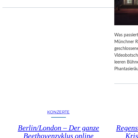
M
J
A
K
O
Was passier
B
Münchner Re
M
geschlossene
A
Videobotsch
Y
leeren Bühn
E
Phantasierä
R
D
O
R
F
E
KONZERTE
N
Berlin/London – Der ganze
Regens
Beethovenzyklus online
Kris