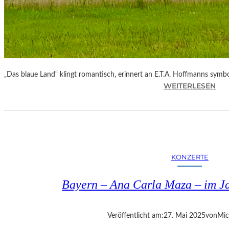
„Das blaue Land“ klingt romantisch, erinnert an E.T.A. Hoffmanns symbo
:
WEITERLESEN
B
A
Y
E
R
N
KONZERTE
–
„
Bayern – Ana Carla Maza – im J
D
A
S
Veröffentlicht am:
27. Mai 2025
von
Mic
B