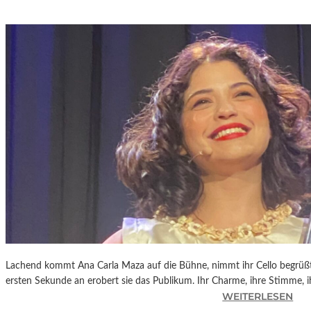
L
A
U
E
L
A
N
D
“
–
W
O
R
I
N
L
I
E
Lachend kommt Ana Carla Maza auf die Bühne, nimmt ihr Cello begrüßt, m
G
ersten Sekunde an erobert sie das Publikum. Ihr Charme, ihre Stimme, 
T
:
WEITERLESEN
S