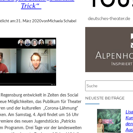
Trick“
tlicht am:
31. März 2020
von
Michaela Schabel
S
u
Regensburg entwickelt in Zeiten des Social
c
NEUESTE BEITRÄGE
eue Möglichkeiten, das Publikum für Theater
h
ieren und der kulturellen „Corona-Lähmung“
e
Lisa
ken. Am Samstag, 4. April findet um 16 Uhr
n
Kun
remiere des neuen Jugendstücks „Patricks
den
dem Programm. Drei Tage vor der landesweiten
Aus