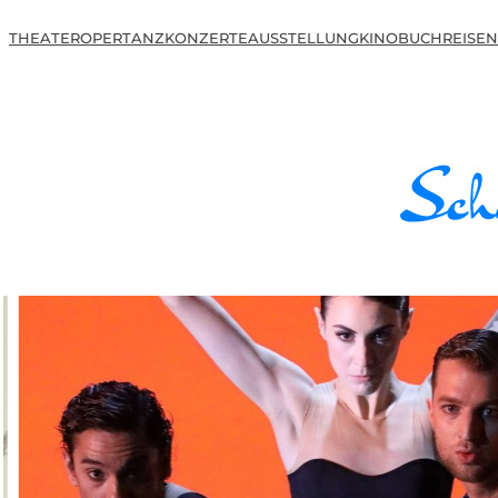
THEATER
OPER
TANZ
KONZERTE
AUSSTELLUNG
KINO
BUCH
REISEN