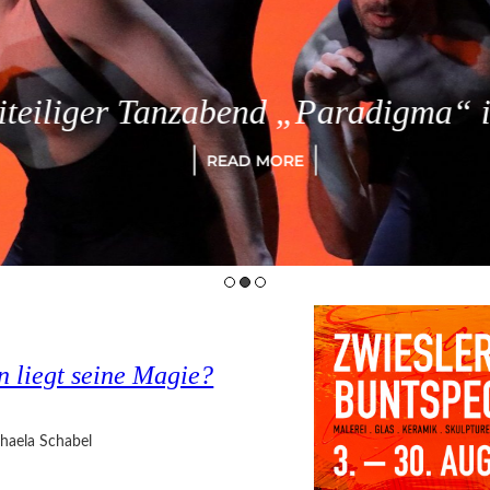
eiliger Tanzabend „Paradigma“ in
READ MORE
 liegt seine Magie?
haela Schabel