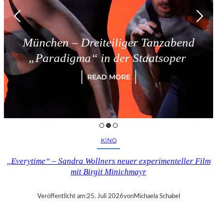
München – Dreiteiliger Tanzabend
„Paradigma“ in der Staatsoper
READ MORE
KINO
„Everytime“ – Sandra Wollners neuer experimenteller Film
mit Birgit Minichmayr
Veröffentlicht am:
25. Juli 2026
von
Michaela Schabel