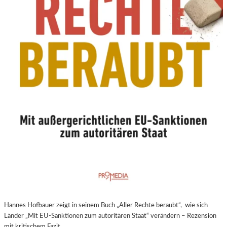
N
E
U
E
R
E
X
P
E
R
I
M
E
N
T
E
L
L
E
Hannes Hofbauer zeigt in seinem Buch „Aller Rechte beraubt“, wie sich
R
Länder „Mit EU-Sanktionen zum autoritären Staat“ verändern – Rezension
F
mit kritischem Fazit