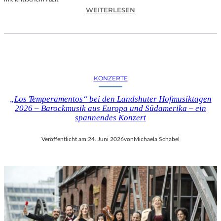
I
:
WEITERLESEN
L
H
M
A
M
N
I
N
T
E
B
S
I
KONZERTE
H
R
O
G
„Los Temperamentos“ bei den Landshuter Hofmusiktagen
F
I
2026 – Barockmusik aus Europa und Südamerika – ein
B
spannendes Konzert
T
A
M
U
I
Veröffentlicht am:
24. Juni 2026
von
Michaela Schabel
E
N
R
I
„
C
A
H
L
M
L
A
E
Y
R