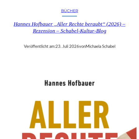
R
Y
BÜCHER
T
I
Hannes Hofbauer „Aller Rechte beraubt“ (2026) –
M
Rezension – Schabel-Kultur-Blog
E
“
–
Veröffentlicht am:
23. Juli 2026
von
Michaela Schabel
S
A
N
D
R
A
W
O
L
L
N
E
R
S