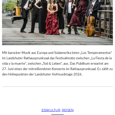
R
R
E
C
H
T
E
B
E
R
A
Mit barocker Musik aus Europa und Südamerika loten „Los Temperamentos“
U
im Landshuter Rathausprunksaal das Festivalmotto zwischen „La Fiesta de la
B
vida y la muerte“, zwischen „Tod & Leben“, aus. Das Publikum erwartet am
T
27. Juni eines der mitreißendsten Konzerte im Rathausprunksaal. Es zählt zu
“
den Höhepunkten der Landshuter Hofmusiktage 2026.
(
2
0
2
6
)
ESSKULTUR
, 
REISEN
–