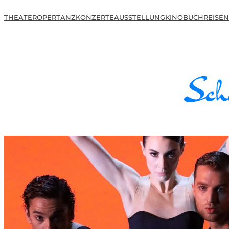
THEATER
OPER
TANZ
KONZERTE
AUSSTELLUNG
KINO
BUCH
REISEN