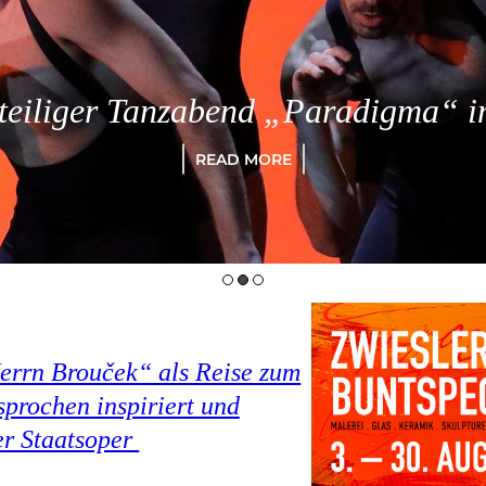
eiliger Tanzabend „Paradigma“ in
READ MORE
Herrn Brouček“ als Reise zum
prochen inspiriert und
er Staatsoper