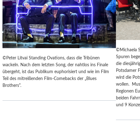
F
I
E
S
R
E
„
Z
A
U
N
M
O
M
T
©Michaela S
O
H
Spuren bege
©Peter Litvai Standing Ovations, dass die Tribünen
N
E
die diesjäh
wackeln. Nach dem letzten Song, der nahtlos ins Finale
D
R
Potsdamer F
übergeht, ist das Publikum euphorisiert und wie im Film
U
G
wird die Po
Teil des mitreißenden Film-Comebacks der „Blues
N
E
wollen. Mus
Brothers“.
D
R
Regionen Eu
Z
M
beiden Fahrr
U
A
und 9 Konz
M
N
P
T
R
A
A
N
G
K