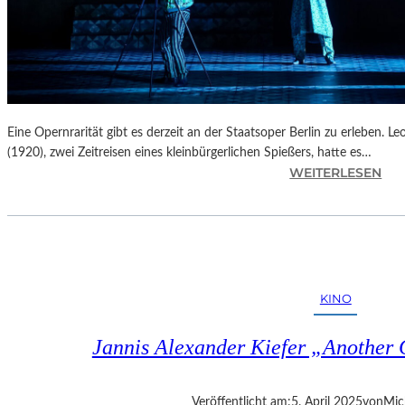
Eine Opernrarität gibt es derzeit an der Staatsoper Berlin zu erleben. 
(1920), zwei Zeitreisen eines kleinbürgerlichen Spießers, hatte es…
:
WEITERLESEN
B
E
R
L
I
N
KINO
–
L
Jannis Alexander Kiefer „Another
E
O
Š
Veröffentlicht am:
5. April 2025
von
Mic