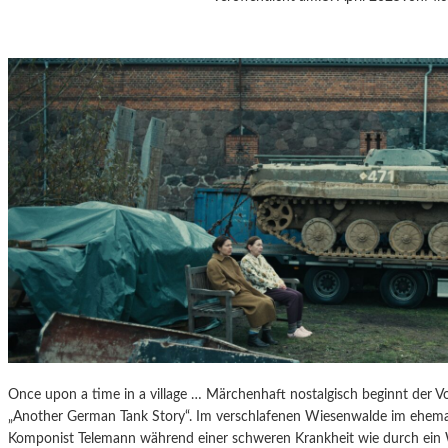
J
A
N
Á
Č
E
K
S
„
D
I
E
A
U
S
F
L
Ü
Once upon a time in a village … Märchenhaft nostalgisch beginnt der V
G
„Another German Tank Story“. Im verschlafenen Wiesenwalde im ehemal
E
Komponist Telemann während einer schweren Krankheit wie durch ein
D