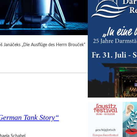
Leoš Janáčeks „Die Ausflüge des Herrn Brouček“
 German Tank Story“
haela Schabel