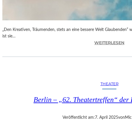
„Den Kreativen, Träumenden, stets an eine bessere Welt Glaubenden“ w
ist sie…
:
WEITERLESEN
G
L
O
R
I
A
THEATER
B
L
Berlin – „62. Theatertreffen“ der 
A
U
„
Veröffentlicht am:
7. April 2025
von
Mic
B
E