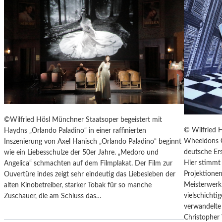
T
E
R
T
R
E
F
F
E
N
“
©Wilfried Hösl Münchner Staatsoper begeistert mit
D
© Wilfried 
Haydns „Orlando Paladino“ in einer raffinierten
E
Wheeldons C
Inszenierung von Axel Hanisch „Orlando Paladino“ beginnt
R
deutsche Ers
wie ein Liebesschulze der 50er Jahre. „Medoro und
B
Hier stimmt 
Angelica“ schmachten auf dem Filmplakat. Der Film zur
E
Projektionen
Ouvertüre indes zeigt sehr eindeutig das Liebesleben der
R
Meisterwerk 
alten Kinobetreiber, starker Tobak für so manche
L
vielschicht
Zuschauer, die am Schluss das…
I
verwandelte 
N
Christopher
E