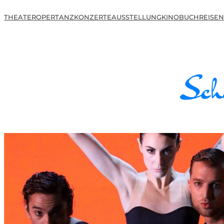
THEATER
OPER
TANZ
KONZERTE
AUSSTELLUNG
KINO
BUCH
REISEN