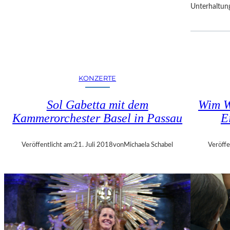
Unterhaltun
R
F
E
S
T
S
P
KONZERTE
I
E
Sol Gabetta mit dem
Wim W
L
Kammerorchester Basel in Passau
E
E
Veröffentlicht am:
21. Juli 2018
von
Michaela Schabel
Veröffe