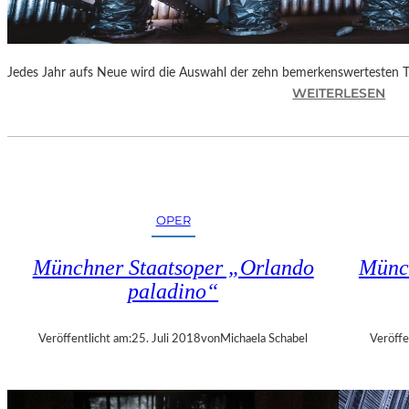
E
N
“
Jedes Jahr aufs Neue wird die Auswahl der zehn bemerkenswertesten 
:
WEITERLESEN
B
E
R
L
I
N
OPER
–
„
Münchner Staatsoper „Orlando
Münch
6
paladino“
2
.
T
Veröffentlicht am:
25. Juli 2018
von
Michaela Schabel
Veröffe
H
E
A