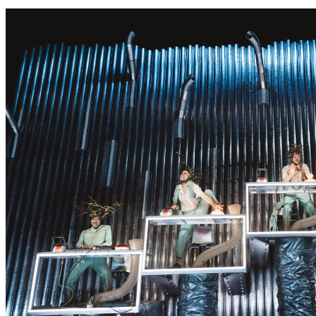
S
S
E
R
K
O
N
N
T
E
E
S
N
I
C
H
T
W
E
R
D