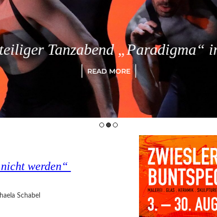
eiliger Tanzabend „Paradigma“ in
READ MORE
s nicht werden“
haela Schabel