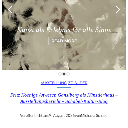
Münch
t als Erlebnis für alle Sinne
„Par
READ MORE
AUSSTELLUNG
, 
ZZ_SLIDER
Fritz Koenigs Anwesen Ganslberg als Künstlerhaus –
Ausstellungsbericht – Schabel-Kultur-Blog
Veröffentlicht am:
9. August 2026
von
Michaela Schabel