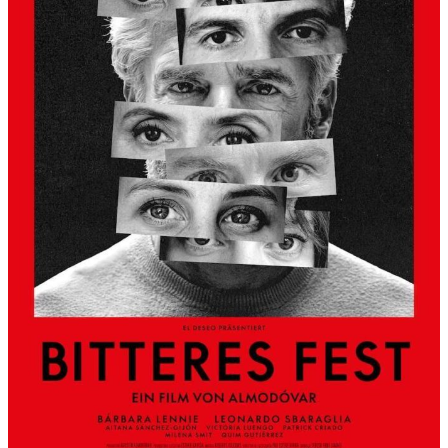
S
L
B
E
R
G
A
L
S
K
Ü
N
S
T
L
E
R
H
A
U
S