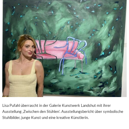
S
–
C
F
H
I
A
L
B
M
E
K
L
R
-
I
K
T
U
I
L
K
T
Z
U
U
R
P
-
E
B
D
L
R
O
O
Lisa Pufahl überrascht in der Galerie Kunstwerk Landshut mit ihrer
G
A
Ausstellung ‚Zwischen den Stühlen‘. Ausstellungsbericht über symbolische
L
Stuhlbilder, junge Kunst und eine kreative Künstlerin.
M