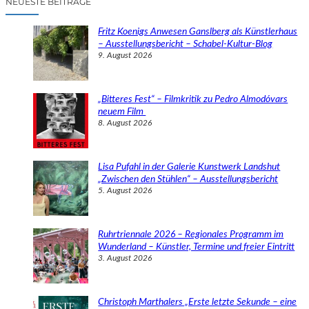
NEUESTE BEITRÄGE
h
e
Fritz Koenigs Anwesen Ganslberg als Künstlerhaus
n
– Ausstellungsbericht – Schabel-Kultur-Blog
9. August 2026
„Bitteres Fest“ – Filmkritik zu Pedro Almodóvars
neuem Film
8. August 2026
Lisa Pufahl in der Galerie Kunstwerk Landshut
„Zwischen den Stühlen“ – Ausstellungsbericht
5. August 2026
Ruhrtriennale 2026 – Regionales Programm im
Wunderland – Künstler, Termine und freier Eintritt
3. August 2026
Christoph Marthalers „Erste letzte Sekunde – eine