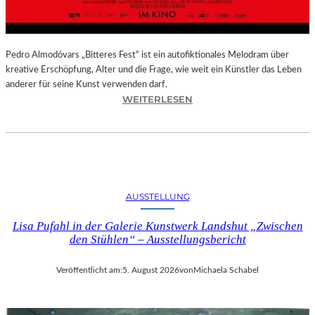
–
A
U
S
Pedro Almodóvars „Bitteres Fest“ ist ein autofiktionales Melodram über
S
kreative Erschöpfung, Alter und die Frage, wie weit ein Künstler das Leben
T
anderer für seine Kunst verwenden darf.
E
:
WEITERLESEN
L
„
L
B
U
I
N
T
G
T
S
E
AUSSTELLUNG
B
R
E
E
Lisa Pufahl in der Galerie Kunstwerk Landshut „Zwischen
R
S
den Stühlen“ – Ausstellungsbericht
I
F
C
E
Veröffentlicht am:
5. August 2026
von
Michaela Schabel
H
S
T
T
–
“