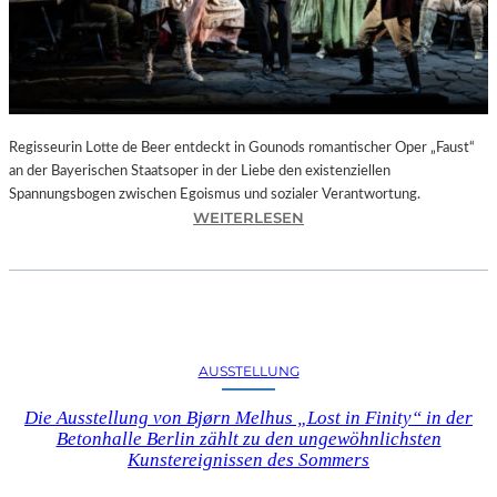
T
E
L
E
T
Z
T
Regisseurin Lotte de Beer entdeckt in Gounods romantischer Oper „Faust“
E
an der Bayerischen Staatsoper in der Liebe den existenziellen
S
Spannungsbogen zwischen Egoismus und sozialer Verantwortung.
E
:
WEITERLESEN
K
O
U
P
N
E
D
R
E
N
–
K
AUSSTELLUNG
E
R
I
I
Die Ausstellung von Bjørn Melhus „Lost in Finity“ in der
N
T
Betonhalle Berlin zählt zu den ungewöhnlichsten
E
I
Kunstereignissen des Sommers
G
K
A
–