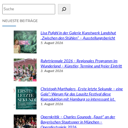
S
u
c
NEUESTE BEITRÄGE
h
e
Lisa Pufahl in der Galerie Kunstwerk Landshut
n
„Zwischen den Stühlen“ – Ausstellungsbericht
5. August 2026
Ruhrtriennale 2026 – Regionales Programm im
Wunderland – Künstler, Termine und freier Eintritt
3. August 2026
Christoph Marthalers „Erste letzte Sekunde – eine
Gala“: Warum für das Lausitz Festival diese
Koproduktion mit Hamburg so interessant ist.
1. August 2026
Opernkritik – Charles Gounods „Faust“ an der
Bayerischen Staatsoper in München –
Opernfestspiele 2026