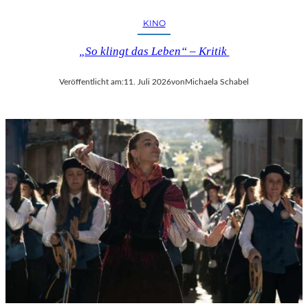
KINO
„So klingt das Leben“ – Kritik
Veröffentlicht am:
11. Juli 2026
von
Michaela Schabel