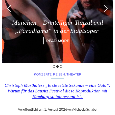
chen – Dreiteiliger Tanzabend
aradigma“ in der Staatsoper
READ MORE
KONZERTE
, 
REISEN
, 
THEATER
Christoph Marthalers „Erste letzte Sekunde – eine Gala“:
Warum für das Lausitz Festival diese Koproduktion mit
Hamburg so interessant ist.
Veröffentlicht am:
1. August 2026
von
Michaela Schabel