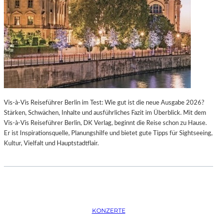
K
S
T
O
I
P
O
E
N
R
M
I
I
N
T
M
H
Ü
A
N
Vis-à-Vis Reiseführer Berlin im Test: Wie gut ist die neue Ausgabe 2026?
M
C
Stärken, Schwächen, Inhalte und ausführliches Fazit im Überblick. Mit dem
B
H
Vis-à-Vis Reiseführer Berlin, DK Verlag, beginnt die Reise schon zu Hause.
U
E
Er ist Inspirationsquelle, Planungshilfe und bietet gute Tipps für Sightseeing,
R
N
Kultur, Vielfalt und Hauptstadtflair.
G
–
S
O
O
P
I
E
N
R
T
N
E
F
KONZERTE
R
E