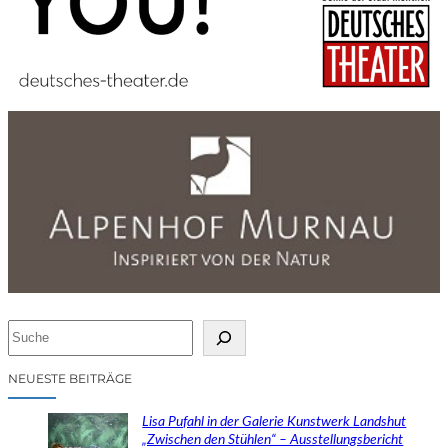
S
u
c
NEUESTE BEITRÄGE
h
e
Lisa Pufahl in der Galerie Kunstwerk Landshut
n
„Zwischen den Stühlen“ – Ausstellungsbericht