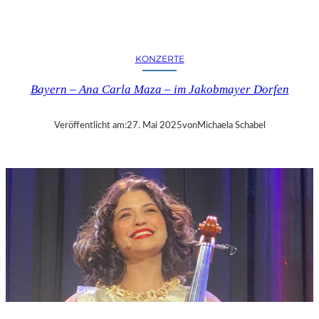
Y
E
R
N
KONZERTE
–
„
Bayern – Ana Carla Maza – im Jakobmayer Dorfen
D
A
S
Veröffentlicht am:
27. Mai 2025
von
Michaela Schabel
B
L
A
U
E
L
A
N
D
“
–
W
O