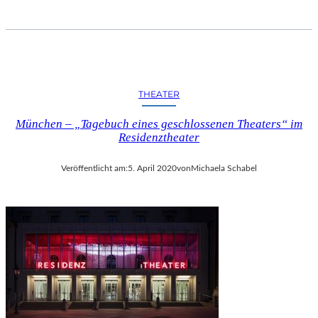
A
–
I
M
J
A
THEATER
K
O
München – „Tagebuch eines geschlossenen Theaters“ im
B
Residenztheater
M
A
Veröffentlicht am:
5. April 2020
von
Michaela Schabel
Y
E
R
D
O
R
F
E
N