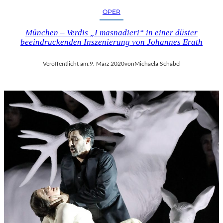
OPER
München – Verdis „I masnadieri“ in einer düster
beeindruckenden Inszenierung von Johannes Erath
Veröffentlicht am:
9. März 2020
von
Michaela Schabel