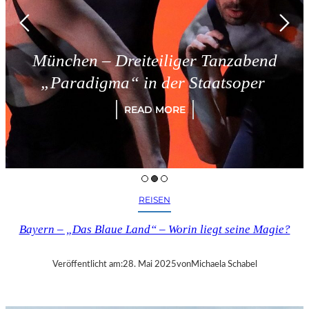
München – Dreiteiliger Tanzabend
„Paradigma“ in der Staatsoper
READ MORE
REISEN
Bayern – „Das Blaue Land“ – Worin liegt seine Magie?
Veröffentlicht am:
28. Mai 2025
von
Michaela Schabel