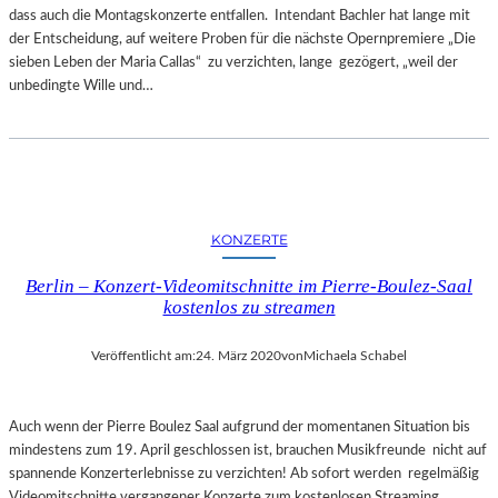
dass auch die Montagskonzerte entfallen. Intendant Bachler hat lange mit
der Entscheidung, auf weitere Proben für die nächste Opernpremiere „Die
sieben Leben der Maria Callas“ zu verzichten, lange gezögert, „weil der
unbedingte Wille und…
KONZERTE
Berlin – Konzert-Videomitschnitte im Pierre-Boulez-Saal
kostenlos zu streamen
Veröffentlicht am:
24. März 2020
von
Michaela Schabel
Auch wenn der Pierre Boulez Saal aufgrund der momentanen Situation bis
mindestens zum 19. April geschlossen ist, brauchen Musikfreunde nicht auf
spannende Konzerterlebnisse zu verzichten! Ab sofort werden regelmäßig
Videomitschnitte vergangener Konzerte zum kostenlosen Streaming