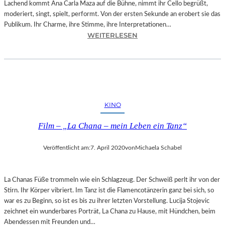
Lachend kommt Ana Carla Maza auf die Bühne, nimmt ihr Cello begrüßt,
R
moderiert, singt, spielt, performt. Von der ersten Sekunde an erobert sie das
I
Publikum. Ihr Charme, ihre Stimme, ihre Interpretationen…
N
:
WEITERLESEN
L
B
I
A
E
Y
G
E
T
R
S
N
KINO
E
–
I
A
Film – „La Chana – mein Leben ein Tanz“
N
N
E
A
M
Veröffentlicht am:
7. April 2020
von
Michaela Schabel
C
A
A
G
R
I
La Chanas Füße trommeln wie ein Schlagzeug. Der Schweiß perlt ihr von der
L
E
Stirn. Ihr Körper vibriert. Im Tanz ist die Flamencotänzerin ganz bei sich, so
A
?
war es zu Beginn, so ist es bis zu ihrer letzten Vorstellung. Lucija Stojevic
M
zeichnet ein wunderbares Porträt, La Chana zu Hause, mit Hündchen, beim
A
Abendessen mit Freunden und…
Z