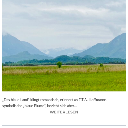
„Das blaue Land“ klingt romantisch, erinnert an E.T.A. Hoffmanns
symbolische „blaue Blume“, bezieht sich aber…
:
WEITERLESEN
B
A