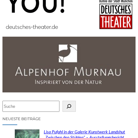
S
u
c
NEUESTE BEITRÄGE
h
e
Lisa Pufahl in der Galerie Kunstwerk Landshut
n
„Zwischen den Stühlen“ – Ausstellungsbericht