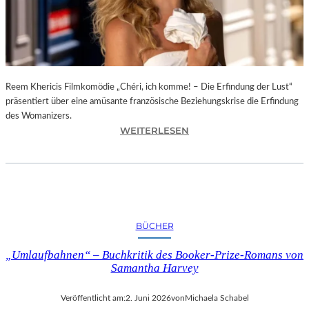
T
O
F
T
E
N
Reem Khericis Filmkomödie „Chéri, ich komme! – Die Erfindung der Lust“
D
präsentiert über eine amüsante französische Beziehungskrise die Erfindung
E
des Womanizers.
:
R
WEITERLESEN
„
N
C
E
H
S
É
S
R
“
I
I
BÜCHER
,
N
I
D
„Umlaufbahnen“ – Buchkritik des Booker-Prize-Romans von
C
E
Samantha Harvey
H
R
K
G
Veröffentlicht am:
2. Juni 2026
von
Michaela Schabel
O
A