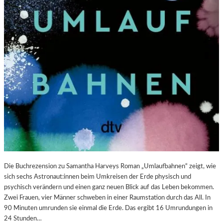
U
S
S
S
T
T
“
E
:
L
K
L
R
U
I
N
T
G
I
S
K
B
–
E
S
R
C
I
H
C
A
H
Die Buchrezension zu Samantha Harveys Roman „Umlaufbahnen“ zeigt, wie
B
T
sich sechs Astronaut:innen beim Umkreisen der Erde physisch und
E
psychisch verändern und einen ganz neuen Blick auf das Leben bekommen.
L
Zwei Frauen, vier Männer schweben in einer Raumstation durch das All. In
-
90 Minuten umrunden sie einmal die Erde. Das ergibt 16 Umrundungen in
K
24 Stunden…
U