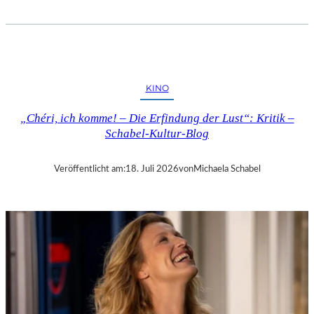
T
O
B
I
A
S
KINO
V
E
„Chéri, ich komme! – Die Erfindung der Lust“: Kritik –
T
Schabel-Kultur-Blog
T
E
R
Veröffentlicht am:
18. Juli 2026
von
Michaela Schabel
:
„
T
H
E
W
E
I
G
H