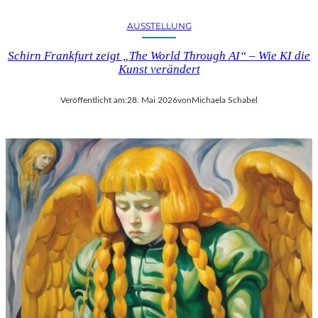
AUSSTELLUNG
Schirn Frankfurt zeigt „The World Through AI“ – Wie KI die
Kunst verändert
Veröffentlicht am:
28. Mai 2026
von
Michaela Schabel