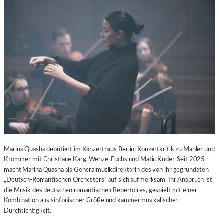
K
U
L
T
U
R
-
B
L
O
G
Marina Quasha debütiert im Konzerthaus Berlin. Konzertkritik zu Mahler und
Krommer mit Christiane Karg, Wenzel Fuchs und Matic Kuder. Seit 2025
macht Marina Quasha als Generalmusikdirektorin des von ihr gegründeten
„Deutsch-Romantischen Orchesters“ auf sich aufmerksam. Ihr Anspruch ist
die Musik des deutschen romantischen Repertoires, gespielt mit einer
Kombination aus sinfonischer Größe und kammermusikalischer
Durchsichtigkeit.