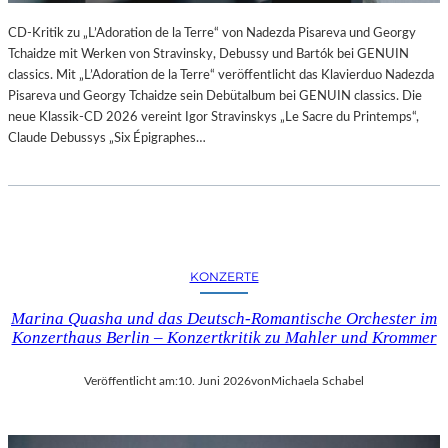
L
U
CD-Kritik zu „L’Adoration de la Terre“ von Nadezda Pisareva und Georgy
N
Tchaidze mit Werken von Stravinsky, Debussy und Bartók bei GENUIN
G
classics. Mit „L’Adoration de la Terre“ veröffentlicht das Klavierduo Nadezda
S
Pisareva und Georgy Tchaidze sein Debütalbum bei GENUIN classics. Die
B
neue Klassik-CD 2026 vereint Igor Stravinskys „Le Sacre du Printemps“,
E
Claude Debussys „Six Épigraphes…
R
I
C
H
T
–
KONZERTE
S
C
Marina Quasha und das Deutsch-Romantische Orchester im
H
Konzerthaus Berlin – Konzertkritik zu Mahler und Krommer
A
B
Veröffentlicht am:
10. Juni 2026
von
Michaela Schabel
E
L
-