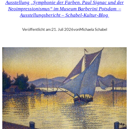
Ausstellung „Symphonie der Farben. Paul Signac und der
F
Neoimpressionismus“ im Museum Barberini Potsdam –
B
Ausstellungsbericht – Schabel-Kultur-Blog
A
U
E
Veröffentlicht am:
21. Juli 2026
von
Michaela Schabel
R
„
A
L
L
E
R
R
E
C
H
T
E
B
E
R