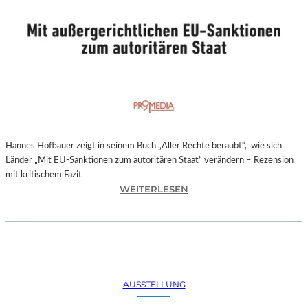
Hannes Hofbauer zeigt in seinem Buch „Aller Rechte beraubt“, wie sich
Länder „Mit EU-Sanktionen zum autoritären Staat“ verändern – Rezension
mit kritischem Fazit
:
WEITERLESEN
H
A
N
N
E
S
AUSSTELLUNG
H
O