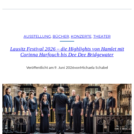
AUSSTELLUNG
, 
BÜCHER
, 
KONZERTE
, 
THEATER
Lausitz Festival 2026 – die Highlights von Hamlet mit
Corinna Harfouch bis Dee Dee Bridgewater
Veröffentlicht am:
9. Juni 2026
von
Michaela Schabel