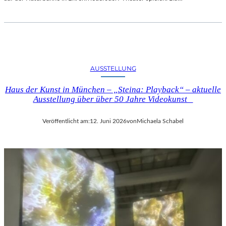
S
I
G
N
A
C
AUSSTELLUNG
U
N
Haus der Kunst in München – „Steina: Playback“ – aktuelle
D
Ausstellung über über 50 Jahre Videokunst
D
E
Veröffentlicht am:
12. Juni 2026
von
Michaela Schabel
R
N
E
O
I
M
P
R
E
S