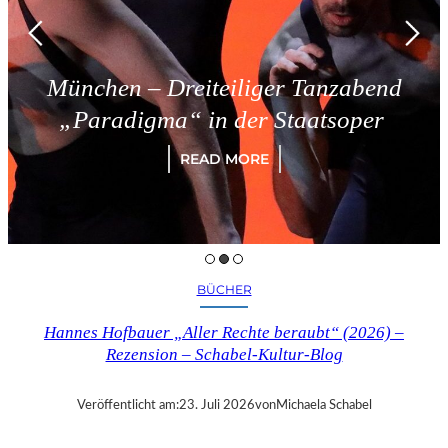
München – Dreiteiliger Tanzabend
„Paradigma“ in der Staatsoper
READ MORE
BÜCHER
Hannes Hofbauer „Aller Rechte beraubt“ (2026) –
Rezension – Schabel-Kultur-Blog
Veröffentlicht am:
23. Juli 2026
von
Michaela Schabel