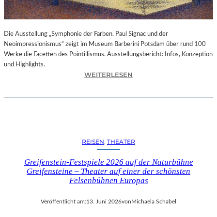
A
U
B
Die Ausstellung „Symphonie der Farben. Paul Signac und der
T
Neoimpressionismus“ zeigt im Museum Barberini Potsdam über rund 100
“
Werke die Facetten des Pointillismus. Ausstellungsbericht: Infos, Konzeption
(
und Highlights.
2
:
WEITERLESEN
0
A
2
U
6
S
)
S
–
T
R
E
E
REISEN
, 
THEATER
L
Z
L
E
Greifenstein-Festspiele 2026 auf der Naturbühne
U
N
Greifensteine – Theater auf einer der schönsten
N
S
Felsenbühnen Europas
G
I
„
O
Veröffentlicht am:
13. Juni 2026
von
Michaela Schabel
S
N
Y