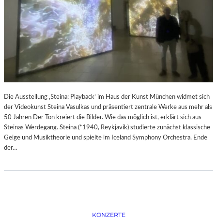
S
I
O
N
I
S
M
U
S
“
Die Ausstellung ‚Steina: Playback‘ im Haus der Kunst München widmet sich
I
der Videokunst Steina Vasulkas und präsentiert zentrale Werke aus mehr als
M
50 Jahren Der Ton kreiert die Bilder. Wie das möglich ist, erklärt sich aus
M
Steinas Werdegang. Steina (*1940, Reykjavik) studierte zunächst klassische
U
Geige und Musiktheorie und spielte im Iceland Symphony Orchestra. Ende
S
der…
E
U
M
B
A
R
KONZERTE
B