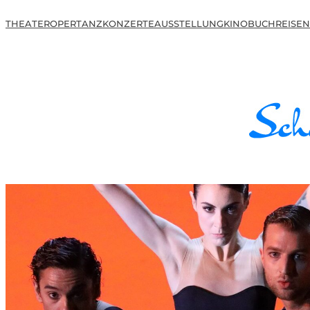
THEATER
OPER
TANZ
KONZERTE
AUSSTELLUNG
KINO
BUCH
REISEN