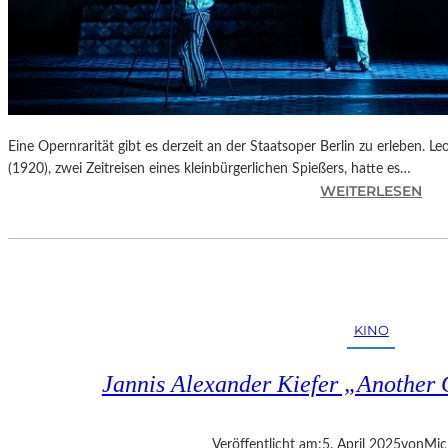
Eine Opernrarität gibt es derzeit an der Staatsoper Berlin zu erleben. 
(1920), zwei Zeitreisen eines kleinbürgerlichen Spießers, hatte es…
:
WEITERLESEN
B
E
R
L
I
N
KINO
–
L
Jannis Alexander Kiefer „Another
E
O
Š
Veröffentlicht am:
5. April 2025
von
Mic