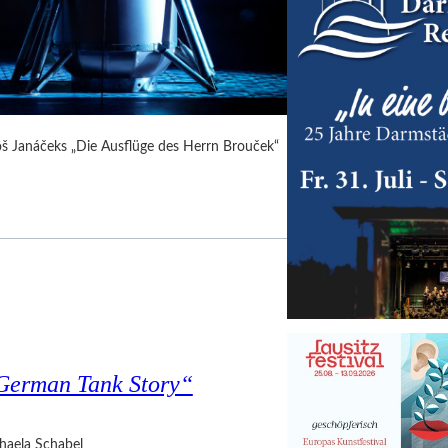
Leoš Janáčeks „Die Ausflüge des Herrn Brouček“
 German Tank Story“
haela Schabel