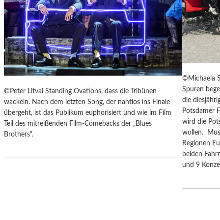
F
I
E
S
R
E
„
Z
A
U
N
M
O
M
T
©Michaela S
O
H
Spuren bege
©Peter Litvai Standing Ovations, dass die Tribünen
N
E
die diesjäh
wackeln. Nach dem letzten Song, der nahtlos ins Finale
D
R
Potsdamer F
übergeht, ist das Publikum euphorisiert und wie im Film
U
G
wird die Po
Teil des mitreißenden Film-Comebacks der „Blues
N
E
wollen. Mus
Brothers“.
D
R
Regionen Eu
Z
M
beiden Fahrr
U
A
und 9 Konz
M
N
P
T
R
A
A
N
G
K