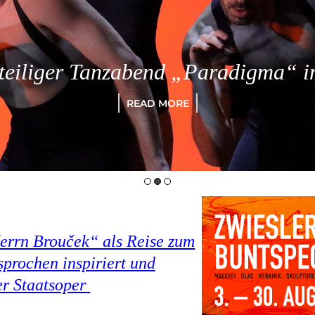
eiliger Tanzabend „Paradigma“ in
READ MORE
Herrn Brouček“ als Reise zum
prochen inspiriert und
er Staatsoper