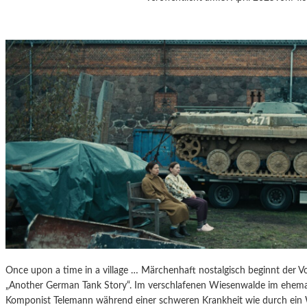
J
A
N
Á
Č
E
K
S
„
D
I
E
A
U
S
F
L
Ü
Once upon a time in a village … Märchenhaft nostalgisch beginnt der V
G
„Another German Tank Story“. Im verschlafenen Wiesenwalde im ehemal
E
Komponist Telemann während einer schweren Krankheit wie durch ein
D