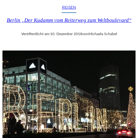
REISEN
Berlin „Der Kudamm vom Reiterweg zum Weltboulevard“
Veröffentlicht am:
10. Dezember 2018
von
Michaela Schabel