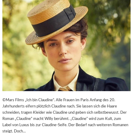
E
J
I
U
T
B
-
I
A
L
G
Ä
E
U
N
M
T
E
N
–
J
A
G
D
U
©Mars Films „Ich bin Claudine“. Alle Frauen im Paris Anfang des 20.
M
Jahrhunderts eifern plötzlich Claudine nach. Sie lassen sich die Haare
D
schneiden, tragen Kleider wie Claudine und geben sich selbstbewusst. Der
E
Roman „Claudine“ macht Willy berühmt. „Claudine“ wird zum Kult, zum
N
Label von Luxus bis zur Claudine-Seife. Der Bedarf nach weiteren Romanen
E
steigt. Doch…