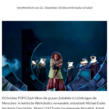
Veröffentlicht am:
22. Dezember 2018
von
Michaela Schabel
©Christian POPO Zach Wenn die grauen Zeitdiebe in Lichtkrägen die
Menschen in hektische Workoholics verwandeln, entwickelt Michael Endes
berühmte Geschichte „Momo“ (1973) eine faszinierende Aktualität. Arbeit