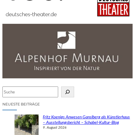
S
u
c
NEUESTE BEITRÄGE
h
e
Fritz Koenigs Anwesen Ganslberg als Künstlerhaus
n
– Ausstellungsbericht – Schabel-Kultur-Blog
9. August 2026