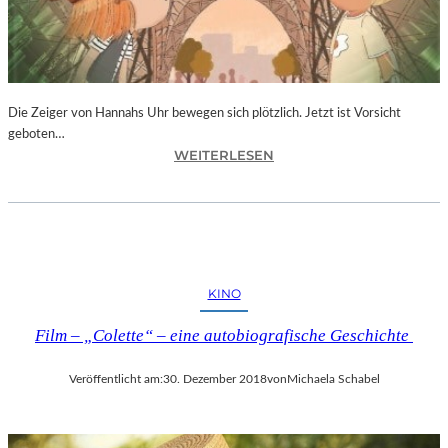
T
I
V
A
L
F
Die Zeiger von Hannahs Uhr bewegen sich plötzlich. Jetzt ist Vorsicht
E
geboten…
I
:
WEITERLESEN
E
S
R
.
T
J
4
.
0
K
-
I
KINO
J
N
Ä
G
Film – „Colette“ – eine autobiografische Geschichte
H
„
R
D
I
Veröffentlicht am:
30. Dezember 2018
von
Michaela Schabel
I
G
E
E
Z
S