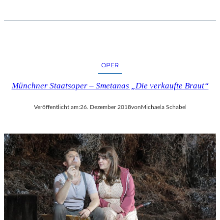
I
F
F
E
L
T
OPER
U
R
Münchner Staatsoper – Smetanas „Die verkaufte Braut“
M
“
Veröffentlicht am:
26. Dezember 2018
von
Michaela Schabel