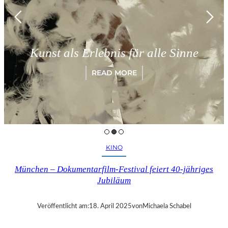
Kunst als Erlebnis für alle Sinne
READ MORE
KINO
München – Dokumentarfilm-Festival feiert 40-jähriges
Jubiläum
Veröffentlicht am:
18. April 2025
von
Michaela Schabel