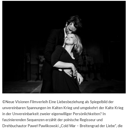
©Neue Visionen Filmverleih Eine Liebesbeziehung als Spiegelbild der
unvereinbaren Spannungen im Kalten Krieg und umgekehrt der Kalte Krieg
in der Unvereinbarkeit zweier eigenwilliger Persönlichkeiten? In
faszinierenden Sequenzen erzählt der polnische Regisseur und
Drehbuchautor Paweł Pawlikowski „Cold War – Breitengrad der Liebe“, die