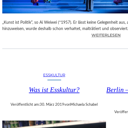
E
R
A
N
„Kunst ist Politik“, so Ai Weiwei (*1957). Er lässt keine Gelegenheit aus
P
hinzuweisen, wurde deshalb schon verhaftet, malträtiert und observier
A
:
WEITERLESEN
R
M
K
A
&
X
S
I
P
M
A
D
ESSKULTUR
E
–
R
Was ist Esskultur?
Berlin 
E
E
R
V
Ö
I
Veröffentlicht am:
30. März 2019
von
Michaela Schabel
F
A
Veröffen
F
N
N
K
E