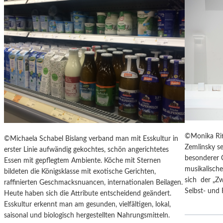
O
T
S
D
D
I
O
E
K
S
U
A
M
I
E
S
N
O
T
N
A
M
T
I
I
©Monika Rit
©Michaela Schabel Bislang verband man mit Esskultur in
T
O
Zemlinsky se
erster Linie aufwändig gekochtes, schön angerichtetes
N
N
besonderer 
Essen mit gepflegtem Ambiente. Köche mit Sternen
E
S
musikalische
bildeten die Königsklasse mit exotische Gerichten,
U
F
sich der „Z
raffinierten Geschmacksnuancen, internationalen Beilagen.
E
I
Selbst- un
Heute haben sich die Attribute entscheidend geändert.
M
L
Esskultur erkennt man am gesunden, vielfältigen, lokal,
E
M
saisonal und biologisch hergestellten Nahrungsmitteln.
N
„