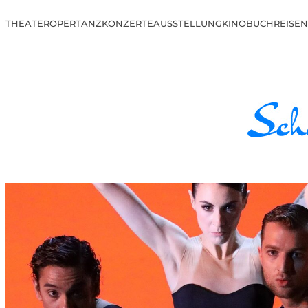
THEATER
OPER
TANZ
KONZERTE
AUSSTELLUNG
KINO
BUCH
REISEN