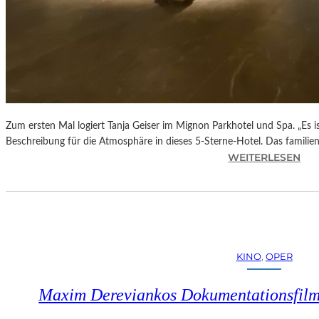
Zum ersten Mal logiert Tanja Geiser im Mignon Parkhotel und Spa. „Es ist
Beschreibung für die Atmosphäre in dieses 5-Sterne-Hotel. Das familie
:
WEITERLESEN
M
E
R
A
N
–
KINO
, 
OPER
D
A
Maxim Dereviankos Dokumentationsfilm
S
5