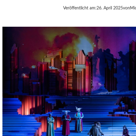
-
Veröffentlicht am:
26. April 2025
von
Mic
S
T
E
R
N
E
-
H
O
T
E
L
M
I
G
N
O
N
M