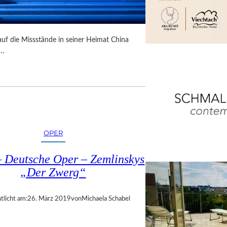
, auf die Missstände in seiner Heimat China
t…
OPER
– Deutsche Oper – Zemlinskys
„Der Zwerg“
tlicht am:
26. März 2019
von
Michaela Schabel