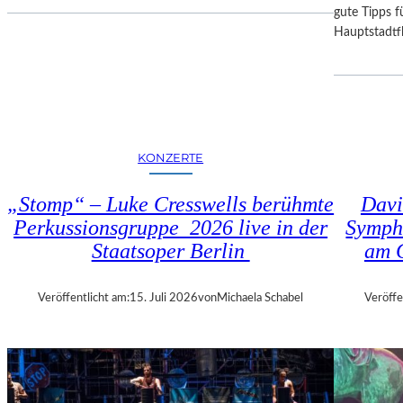
I
D
gute Tipps fü
E
E
Hauptstadtfl
S
R
E
B
K
A
O
Y
P
E
R
R
KONZERTE
O
I
D
S
„Stomp“ – Luke Cresswells berühmte
Davi
U
C
Perkussionsgruppe 2026 live in der
Symph
K
H
T
Staatsoper Berlin
am 
E
I
N
O
S
Veröffentlicht am:
15. Juli 2026
von
Michaela Schabel
Veröffe
N
T
M
A
I
A
T
T
H
S
A