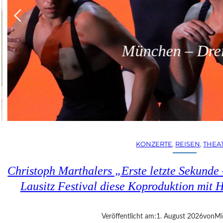
München – Dreit
KONZERTE
, 
REISEN
, 
THEA
Christoph Marthalers „Erste letzte Sekunde
Lausitz Festival diese Koproduktion mit H
Veröffentlicht am:
1. August 2026
von
Mi