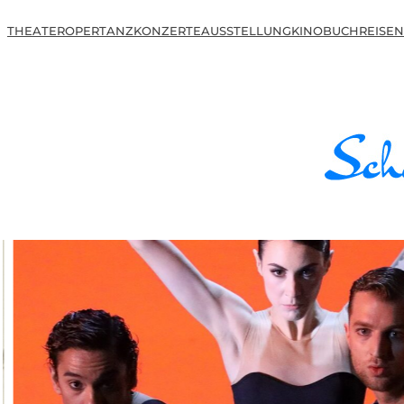
THEATER
OPER
TANZ
KONZERTE
AUSSTELLUNG
KINO
BUCH
REISEN