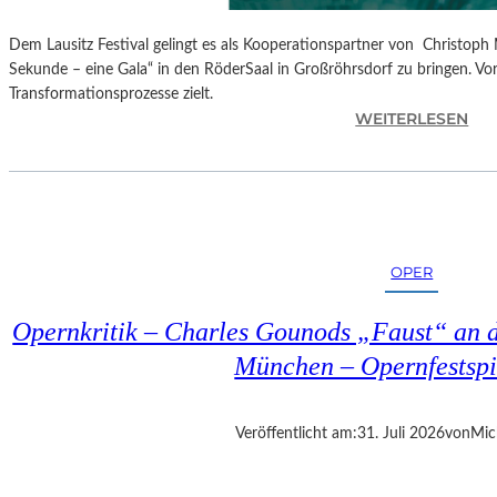
Dem Lausitz Festival gelingt es als Kooperationspartner von Christoph 
Sekunde – eine Gala“ in den RöderSaal in Großröhrsdorf zu bringen. Vorb
Transformationsprozesse zielt.
:
WEITERLESEN
C
H
R
I
S
T
OPER
O
P
Opernkritik – Charles Gounods „Faust“ an d
H
M
München – Opernfestspi
A
R
T
Veröffentlicht am:
31. Juli 2026
von
Mic
H
A