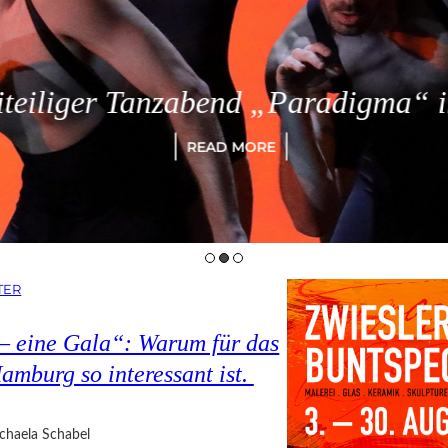
eiliger Tanzabend „Paradigma“ in
READ MORE
TER
 – eine Gala“: Warum für das
amburg so interessant ist.
chaela Schabel