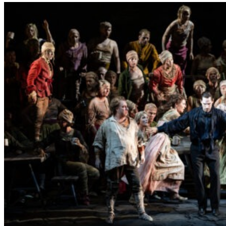
L
E
R
S
„
E
R
S
T
E
L
E
T
Z
T
E
S
E
K
U