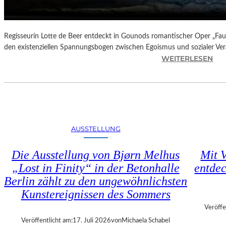
N
D
E
–
Regisseurin Lotte de Beer entdeckt in Gounods romantischer Oper „Faus
E
den existenziellen Spannungsbogen zwischen Egoismus und sozialer Ve
I
:
WEITERLESEN
N
O
E
P
G
E
A
R
L
N
A
K
AUSSTELLUNG
“
R
:
I
Die Ausstellung von Bjørn Melhus
Mit V
W
T
„Lost in Finity“ in der Betonhalle
entdec
A
I
R
Berlin zählt zu den ungewöhnlichsten
K
U
–
Kunstereignissen des Sommers
M
C
Veröffe
F
H
Veröffentlicht am:
17. Juli 2026
von
Michaela Schabel
Ü
A