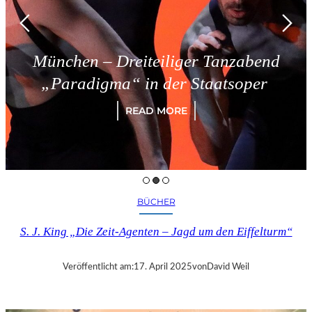
München – Dreiteiliger Tanzabend
„Paradigma“ in der Staatsoper
READ MORE
BÜCHER
S. J. King „Die Zeit-Agenten – Jagd um den Eiffelturm“
Veröffentlicht am:
17. April 2025
von
David Weil