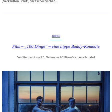
„Verkauften Braut“, der tschechischen…
E
N
T
D
E
C
K
KINO
E
Film – „100 Dinge“ – eine hippe Buddy-Komödie
N
Veröffentlicht am:
25. Dezember 2018
von
Michaela Schabel