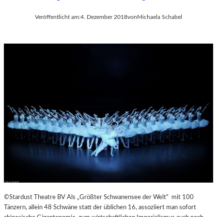
Veröffentlicht am:
4. Dezember 2018
von
Michaela Schabel
©Stardust Theatre BV Als „Größter Schwanensee der Welt“ mit 100
Tänzern, allein 48 Schwäne statt der üblichen 16, assoziiert man sofort