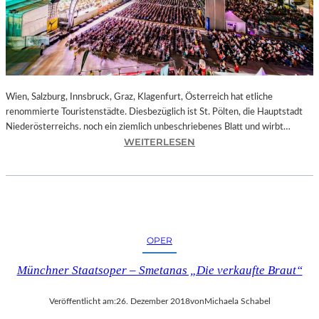
E
N
–
J
A
G
D
Wien, Salzburg, Innsbruck, Graz, Klagenfurt, Österreich hat etliche
U
renommierte Touristenstädte. Diesbezüglich ist St. Pölten, die Hauptstadt
M
Niederösterreichs. noch ein ziemlich unbeschriebenes Blatt und wirbt…
D
:
WEITERLESEN
E
Ö
N
S
E
T
I
E
F
R
F
R
OPER
E
E
L
I
Münchner Staatsoper – Smetanas „Die verkaufte Braut“
T
C
U
H
Veröffentlicht am:
26. Dezember 2018
von
Michaela Schabel
R
–