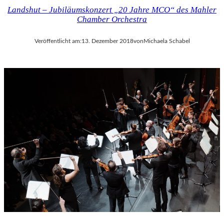
Landshut – Jubiläumskonzert „20 Jahre MCO“ des Mahler
Chamber Orchestra
Veröffentlicht am:
13. Dezember 2018
von
Michaela Schabel