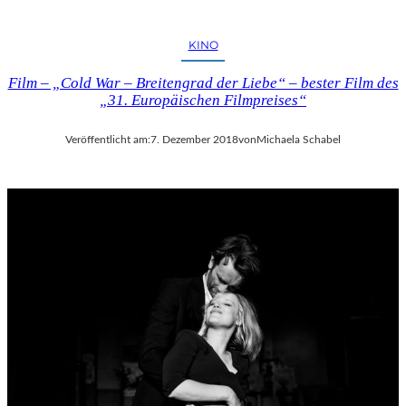
KINO
Film – „Cold War – Breitengrad der Liebe“ – bester Film des
„31. Europäischen Filmpreises“
Veröffentlicht am:
7. Dezember 2018
von
Michaela Schabel