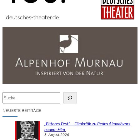
S
u
c
NEUESTE BEITRÄGE
h
e
„Bitteres Fest“ – Filmkritik zu Pedro Almodóvars
n
neuem Film
8. August 2026