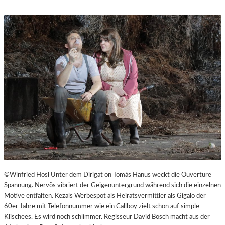
M
S
“
T
.
P
Ö
L
T
E
N
–
E
I
N
E
S
T
A
©Winfried Hösl Unter dem Dirigat on Tomás Hanus weckt die Ouvertüre
D
Spannung. Nervös vibriert der Geigenuntergrund während sich die einzelnen
T
Motive entfalten. Kezals Werbespot als Heiratsvermittler als Gigalo der
Z
60er Jahre mit Telefonnummer wie ein Callboy zielt schon auf simple
U
Klischees. Es wird noch schlimmer. Regisseur David Bösch macht aus der
M