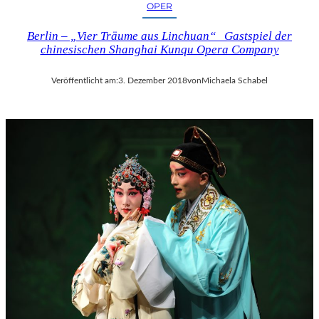
OPER
Berlin – „Vier Träume aus Linchuan“ Gastspiel der
chinesischen Shanghai Kunqu Opera Company
Veröffentlicht am:
3. Dezember 2018
von
Michaela Schabel