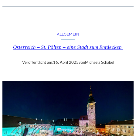
.
J
.
K
I
ALLGEMEIN
N
G
Österreich – St. Pölten – eine Stadt zum Entdecken
„
D
I
Veröffentlicht am:
16. April 2025
von
Michaela Schabel
E
Z
E
I
T
-
A
G
E
N
T