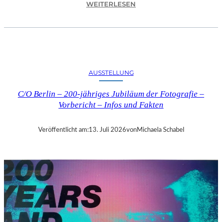
:
WEITERLESEN
D
A
V
I
D
G
AUSSTELLUNG
A
R
C/O Berlin – 200-jähriges Jubiläum der Fotografie –
R
Vorbericht – Infos und Fakten
E
T
T
Veröffentlicht am:
13. Juli 2026
von
Michaela Schabel
M
I
T
„
M
I
L
L
E