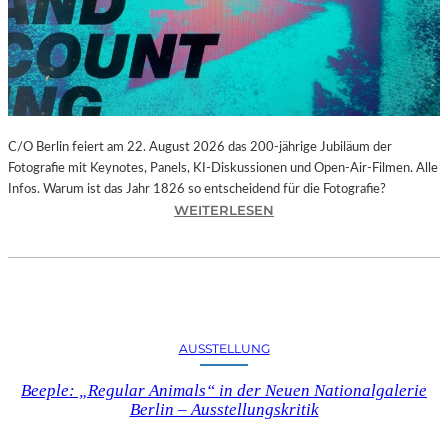
N
N
I
U
M
S
Y
C/O Berlin feiert am 22. August 2026 das 200-jährige Jubiläum der
M
Fotografie mit Keynotes, Panels, KI-Diskussionen und Open-Air-Filmen. Alle
P
Infos. Warum ist das Jahr 1826 so entscheidend für die Fotografie?
:
WEITERLESEN
H
C
O
/
N
O
Y
B
“
E
B
R
E
AUSSTELLUNG
L
I
I
M
Beeple: „Regular Animals“ in der Neuen Nationalgalerie
N
C
Berlin – Ausstellungskritik
–
L
2
A