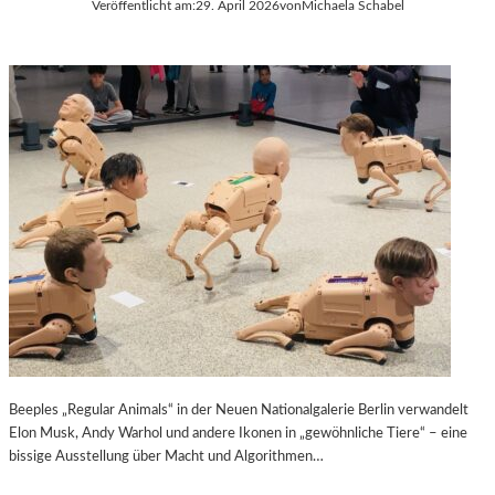
Veröffentlicht am:
29. April 2026
von
Michaela Schabel
0
S
0
S
-
I
J
C
Ä
O
H
P
R
E
I
N
G
A
E
I
S
R
J
A
U
M
B
G
I
E
L
N
Ä
D
U
A
Beeples „Regular Animals“ in der Neuen Nationalgalerie Berlin verwandelt
M
R
Elon Musk, Andy Warhol und andere Ikonen in „gewöhnliche Tiere“ – eine
D
M
bissige Ausstellung über Macht und Algorithmen…
E
E