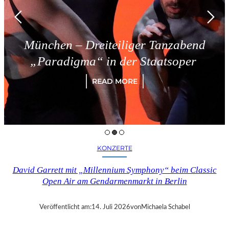
München – Dreiteiliger Tanzabend
„Paradigma“ in der Staatsoper
READ MORE
KONZERTE
David Garrett mit „Millennium Symphony“ beim Classic
Open Air am Gendarmenmarkt in Berlin
Veröffentlicht am:
14. Juli 2026
von
Michaela Schabel