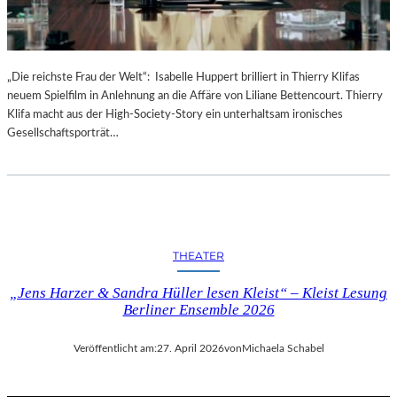
–
I
N
F
„Die reichste Frau der Welt“: Isabelle Huppert brilliert in Thierry Klifas
O
neuem Spielfilm in Anlehnung an die Affäre von Liliane Bettencourt. Thierry
S
Klifa macht aus der High-Society-Story ein unterhaltsam ironisches
U
Gesellschaftsporträt…
N
D
F
A
K
T
THEATER
E
N
„Jens Harzer & Sandra Hüller lesen Kleist“ – Kleist Lesung
Berliner Ensemble 2026
Veröffentlicht am:
27. April 2026
von
Michaela Schabel