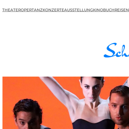
THEATER
OPER
TANZ
KONZERTE
AUSSTELLUNG
KINO
BUCH
REISEN