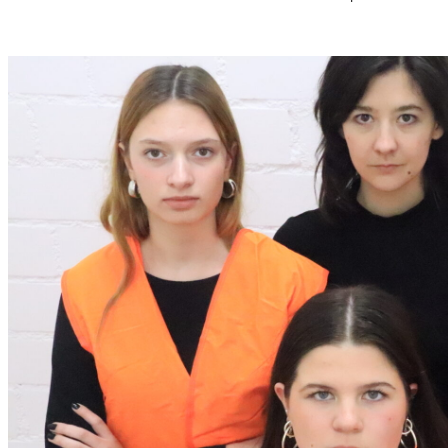
S
T
M
U
S
S
O
R
G
S
K
I
S
„
C
H
O
W
A
N