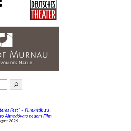
teres Fest“ – Filmkritik zu
ro Almodóvars neuem Film
ugust 2026