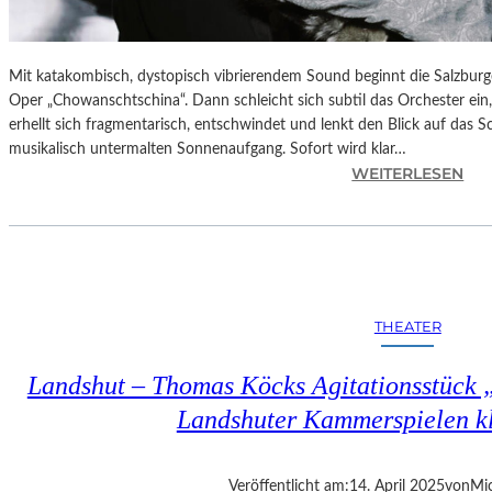
Mit katakombisch, dystopisch vibrierendem Sound beginnt die Salzburg
Oper „Chowanschtschina“. Dann schleicht sich subtil das Orchester ein
erhellt sich fragmentarisch, entschwindet und lenkt den Blick auf das 
musikalisch untermalten Sonnenaufgang. Sofort wird klar…
:
WEITERLESEN
S
A
L
Z
B
U
THEATER
R
G
Landshut – Thomas Köcks Agitationsstück „u
–
M
Landshuter Kammerspielen kl
O
D
E
Veröffentlicht am:
14. April 2025
von
Mic