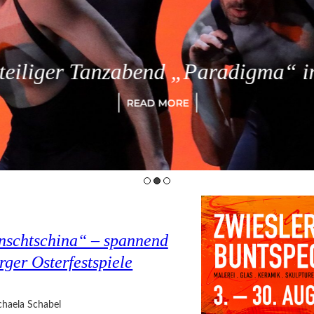
eiliger Tanzabend „Paradigma“ in
READ MORE
nschtschina“ – spannend
rger Osterfestspiele
haela Schabel