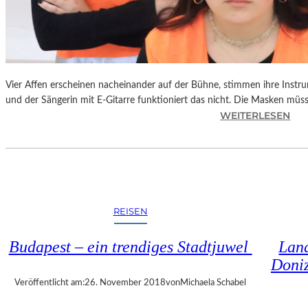
S
C
H
T
S
C
Vier Affen erscheinen nacheinander auf der Bühne, stimmen ihre Instr
H
und der Sängerin mit E-Gitarre funktioniert das nicht. Die Masken mü
I
:
WEITERLESEN
N
L
A
A
“
N
–
D
S
S
P
H
REISEN
A
U
N
T
Budapest – ein trendiges Stadtjuwel
Land
N
–
Doniz
E
T
N
H
Veröffentlicht am:
26. November 2018
von
Michaela Schabel
D
O