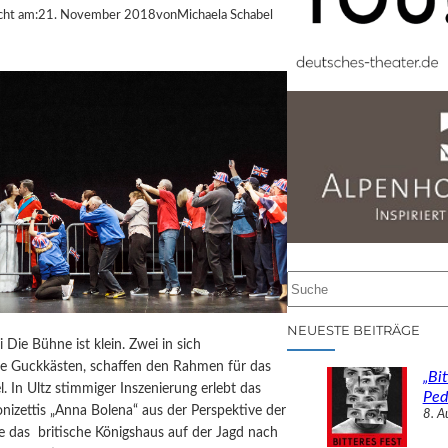
cht am:
21. November 2018
von
Michaela Schabel
S
u
c
NEUESTE BEITRÄGE
i Die Bühne ist klein. Zwei in sich
h
te Guckkästen, schaffen den Rahmen für das
e
„Bit
el. In Ultz stimmiger Inszenierung erlebt das
n
Ped
izettis „Anna Bolena“ aus der Perspektive der
8. A
ie das britische Königshaus auf der Jagd nach