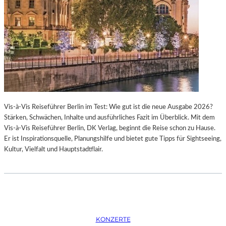
K
S
T
O
I
P
O
E
N
R
M
I
I
N
T
M
H
Ü
A
N
Vis-à-Vis Reiseführer Berlin im Test: Wie gut ist die neue Ausgabe 2026?
M
C
Stärken, Schwächen, Inhalte und ausführliches Fazit im Überblick. Mit dem
B
H
Vis-à-Vis Reiseführer Berlin, DK Verlag, beginnt die Reise schon zu Hause.
U
E
Er ist Inspirationsquelle, Planungshilfe und bietet gute Tipps für Sightseeing,
R
N
Kultur, Vielfalt und Hauptstadtflair.
G
–
S
O
O
P
I
E
N
R
T
N
E
F
KONZERTE
R
E