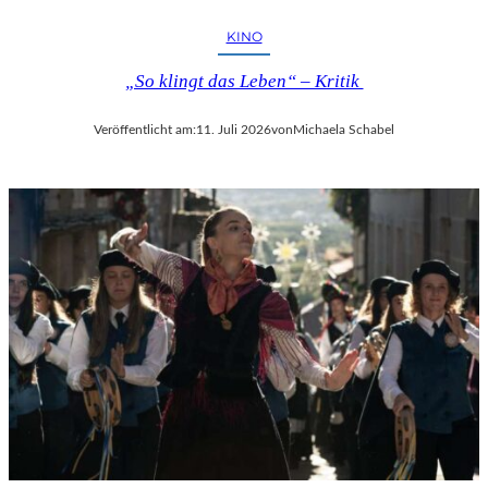
KINO
„So klingt das Leben“ – Kritik
Veröffentlicht am:
11. Juli 2026
von
Michaela Schabel