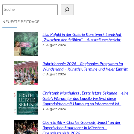
S
u
c
NEUESTE BEITRÄGE
h
e
Lisa Pufahl in der Galerie Kunstwerk Landshut
n
„Zwischen den Stühlen“ – Ausstellungsbericht
5. August 2026
Ruhrtriennale 2026 – Regionales Programm im
Wunderland – Künstler, Termine und freier Eintritt
3. August 2026
Christoph Marthalers „Erste letzte Sekunde – eine
Gala“: Warum für das Lausitz Festival diese
Koproduktion mit Hamburg so interessant ist.
1. August 2026
Opernkritik – Charles Gounods „Faust“ an der
Bayerischen Staatsoper in München –
Opernfestspiele 2026