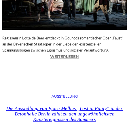
T
E
L
E
T
Z
T
Regisseurin Lotte de Beer entdeckt in Gounods romantischer Oper „Faust“
E
an der Bayerischen Staatsoper in der Liebe den existenziellen
S
Spannungsbogen zwischen Egoismus und sozialer Verantwortung.
E
:
WEITERLESEN
K
O
U
P
N
E
D
R
E
N
–
K
AUSSTELLUNG
E
R
I
I
Die Ausstellung von Bjørn Melhus „Lost in Finity“ in der
N
T
Betonhalle Berlin zählt zu den ungewöhnlichsten
E
I
Kunstereignissen des Sommers
G
K
A
–