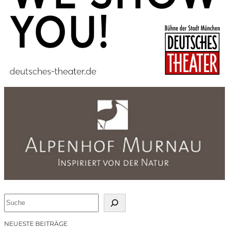
S
u
c
NEUESTE BEITRÄGE