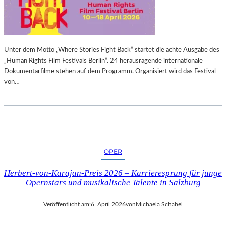
T
S
C
G
H
I
L
U
Unter dem Motto „Where Stories Fight Back“ startet die achte Ausgabe des
A
S
„Human Rights Film Festivals Berlin“. 24 herausragende internationale
N
E
Dokumentarfilme stehen auf dem Programm. Organisiert wird das Festival
D
P
von…
S
P
E
V
E
R
D
OPER
I
S
Herbert-von-Karajan-Preis 2026 – Karrieresprung für junge
„
Opernstars und musikalische Talente in Salzburg
U
N
Veröffentlicht am:
6. April 2026
von
Michaela Schabel
B
A