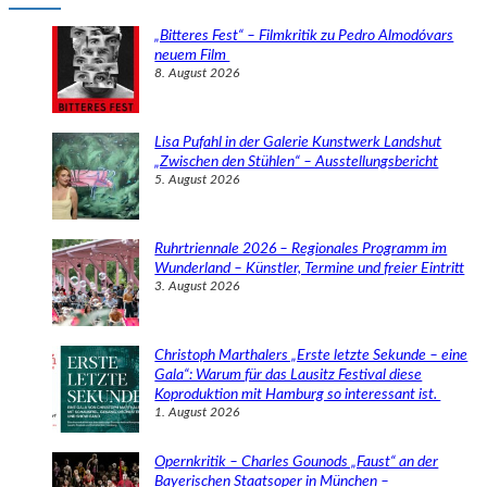
h
e
„Bitteres Fest“ – Filmkritik zu Pedro Almodóvars
n
neuem Film
8. August 2026
Lisa Pufahl in der Galerie Kunstwerk Landshut
„Zwischen den Stühlen“ – Ausstellungsbericht
5. August 2026
Ruhrtriennale 2026 – Regionales Programm im
Wunderland – Künstler, Termine und freier Eintritt
3. August 2026
Christoph Marthalers „Erste letzte Sekunde – eine
Gala“: Warum für das Lausitz Festival diese
Koproduktion mit Hamburg so interessant ist.
1. August 2026
Opernkritik – Charles Gounods „Faust“ an der
Bayerischen Staatsoper in München –