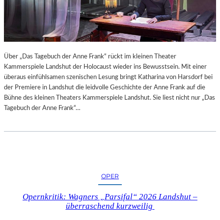
A
M
1
8
.
J
Über „Das Tagebuch der Anne Frank“ rückt im kleinen Theater
U
Kammerspiele Landshut der Holocaust wieder ins Bewusstsein. Mit einer
L
überaus einfühlsamen szenischen Lesung bringt Katharina von Harsdorf bei
I
der Premiere in Landshut die leidvolle Geschichte der Anne Frank auf die
I
Bühne des kleinen Theaters Kammerspiele Landshut. Sie liest nicht nur „Das
M
Tagebuch der Anne Frank“…
G
U
T
I
M
M
OPER
L
I
Opernkritik: Wagners „Parsifal“ 2026 Landshut –
N
überraschend kurzweilig
G