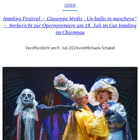
/
OPER
M
I
Immling Festival – Giuseppe Verdis „Un ballo in maschera“
T
– Vorbericht zur Opernpremiere am 18. Juli im Gut Immling
T
im Chiemgau
E
I
N
Veröffentlicht am:
9. Juli 2026
von
Michaela Schabel
M
A
G
D
E
B
U
R
G
–
G
R
Ö
SS