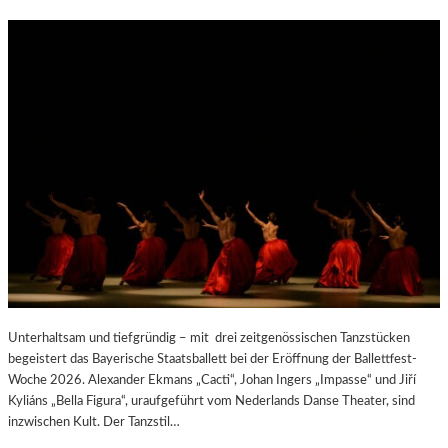
Unterhaltsam und tiefgründig – mit drei zeitgenössischen Tanzstücken
begeistert das Bayerische Staatsballett bei der Eröffnung der Ballettfest-
Woche 2026. Alexander Ekmans „Cacti“, Johan Ingers „Impasse“ und Jiří
Kyliáns „Bella Figura“, uraufgeführt vom Nederlands Danse Theater, sind
inzwischen Kult. Der Tanzstil…