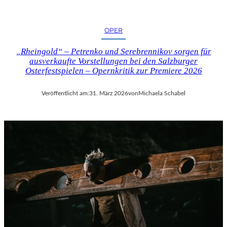
OPER
„Rheingold“ – Petrenko und Serebrennikov sorgen für
ausverkaufte Vorstellungen bei den Salzburger
Osterfestspielen – Opernkritik zur Premiere 2026
Veröffentlicht am:
31. März 2026
von
Michaela Schabel