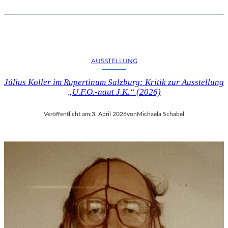
AUSSTELLUNG
Július Koller im Rupertinum Salzburg: Kritik zur Ausstellung
„U.F.O.-naut J.K.“ (2026)
Veröffentlicht am:
3. April 2026
von
Michaela Schabel