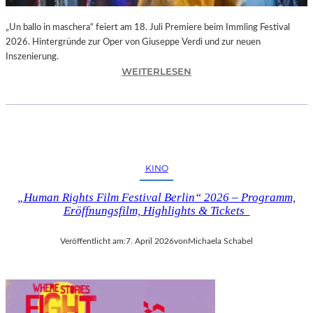
T
E
„Un ballo in maschera“ feiert am 18. Juli Premiere beim Immling Festival
K
2026. Hintergründe zur Oper von Giuseppe Verdi und zur neuen
U
Inszenierung.
N
:
WEITERLESEN
S
I
T
M
M
M
E
L
S
I
S
N
KINO
E
G
M
F
„Human Rights Film Festival Berlin“ 2026 – Programm,
I
E
Eröffnungsfilm, Highlights & Tickets
T
S
T
T
Veröffentlicht am:
7. April 2026
von
Michaela Schabel
E
I
L
V
D
A
E
L
U
–