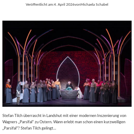
I
Veröffentlicht am:
4. April 2026
von
Michaela Schabel
M
C
H
I
E
M
G
A
U
Stefan Tilch überrascht in Landshut mit einer modernen Inszenierung von
Wagners „Parsifal“ zu Ostern. Wann erlebt man schon einen kurzweiligen
„Parsifal“? Stefan Tilch gelingt…