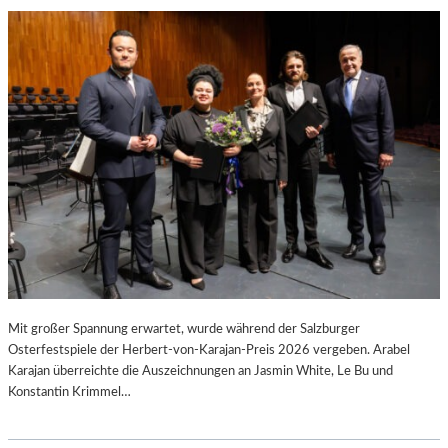
L
L
O
I
N
M
A
S
C
H
E
R
A
“
–
Mit großer Spannung erwartet, wurde während der Salzburger
Osterfestspiele der Herbert-von-Karajan-Preis 2026 vergeben. Arabel
V
Karajan überreichte die Auszeichnungen an Jasmin White, Le Bu und
O
Konstantin Krimmel…
R
B
E