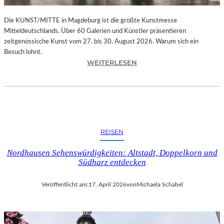
I
K
Die KUNST/MITTE in Magdeburg ist die größte Kunstmesse
Mitteldeutschlands. Über 60 Galerien und Künstler präsentieren
zeitgenössische Kunst vom 27. bis 30. August 2026. Warum sich ein
Besuch lohnt.
:
WEITERLESEN
K
U
N
S
T
/
REISEN
M
I
Nordhausen Sehenswürdigkeiten: Altstadt, Doppelkorn und
T
Südharz entdecken
T
E
Veröffentlicht am:
17. April 2026
von
Michaela Schabel
I
N
M
A