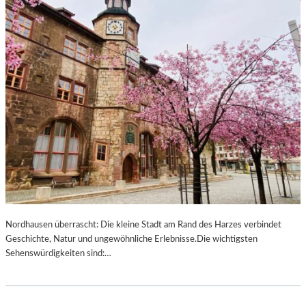
G
D
E
B
U
R
G
–
G
R
Ö
SS
T
E
K
U
Nordhausen überrascht: Die kleine Stadt am Rand des Harzes verbindet
N
Geschichte, Natur und ungewöhnliche Erlebnisse.Die wichtigsten
S
Sehenswürdigkeiten sind:…
T
M
E