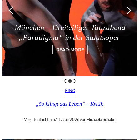
München – Dreiteiliger Tanzabend
„Paradigma“ in der Staatsoper
READ MORE
KINO
„So klingt das Leben“ – Kritik
Veröffentlicht am:
11. Juli 2026
von
Michaela Schabel