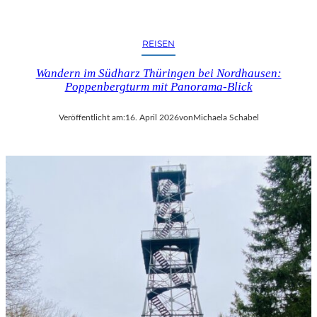
S
S
E
REISEN
M
I
Wandern im Südharz Thüringen bei Nordhausen:
T
Poppenbergturm mit Panorama-Blick
T
E
Veröffentlicht am:
16. April 2026
von
Michaela Schabel
L
D
E
U
T
S
C
H
L
A
N
D
S