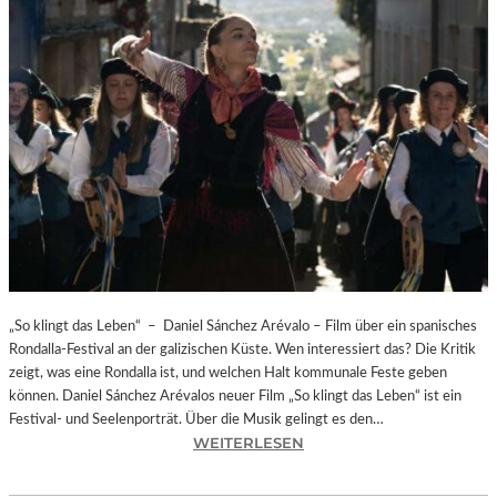
„So klingt das Leben“ – Daniel Sánchez Arévalo – Film über ein spanisches
Rondalla-Festival an der galizischen Küste. Wen interessiert das? Die Kritik
zeigt, was eine Rondalla ist, und welchen Halt kommunale Feste geben
können. Daniel Sánchez Arévalos neuer Film „So klingt das Leben“ ist ein
Festival- und Seelenporträt. Über die Musik gelingt es den…
:
WEITERLESEN
„
S