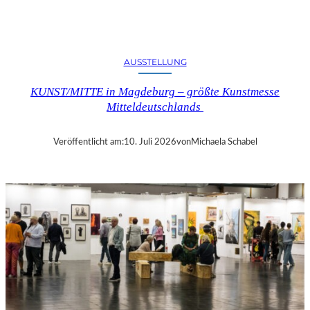
O
K
L
I
AUSSTELLUNG
N
G
KUNST/MITTE in Magdeburg – größte Kunstmesse
T
Mitteldeutschlands
D
A
S
Veröffentlicht am:
10. Juli 2026
von
Michaela Schabel
L
E
B
E
N
“
–
K
R
I
T