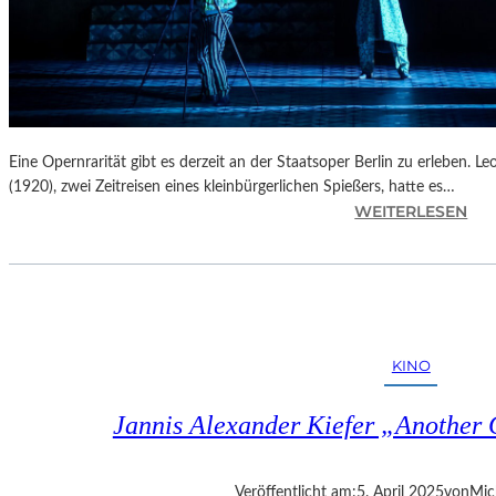
Eine Opernrarität gibt es derzeit an der Staatsoper Berlin zu erleben. 
(1920), zwei Zeitreisen eines kleinbürgerlichen Spießers, hatte es…
:
WEITERLESEN
B
E
R
L
I
N
KINO
–
L
Jannis Alexander Kiefer „Another
E
O
Š
Veröffentlicht am:
5. April 2025
von
Mic