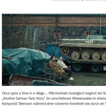
J
A
N
Á
Č
E
K
S
„
D
I
E
A
U
S
F
L
Ü
Once upon a time in a village … Märchenhaft nostalgisch beginnt der V
G
„Another German Tank Story“. Im verschlafenen Wiesenwalde im ehemal
E
Komponist Telemann während einer schweren Krankheit wie durch ein
D