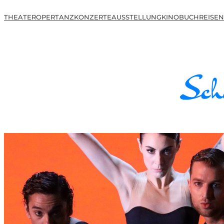
THEATER
OPER
TANZ
KONZERTE
AUSSTELLUNG
KINO
BUCH
REISEN