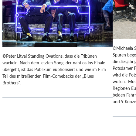
F
I
E
S
R
E
„
Z
A
U
N
M
O
M
T
©Michaela S
O
H
Spuren bege
©Peter Litvai Standing Ovations, dass die Tribünen
N
E
die diesjäh
wackeln. Nach dem letzten Song, der nahtlos ins Finale
D
R
Potsdamer F
übergeht, ist das Publikum euphorisiert und wie im Film
U
G
wird die Po
Teil des mitreißenden Film-Comebacks der „Blues
N
E
wollen. Mus
Brothers“.
D
R
Regionen Eu
Z
M
beiden Fahrr
U
A
und 9 Konz
M
N
P
T
R
A
A
N
G
K