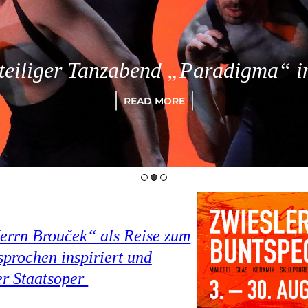
eiliger Tanzabend „Paradigma“ in
READ MORE
Herrn Brouček“ als Reise zum
prochen inspiriert und
er Staatsoper