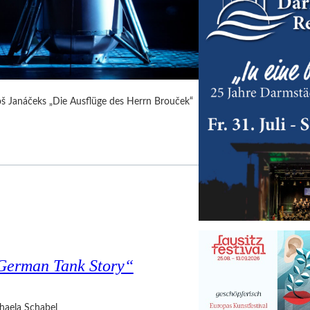
Leoš Janáčeks „Die Ausflüge des Herrn Brouček“
 German Tank Story“
haela Schabel