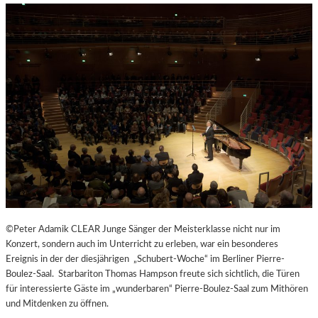
H
E
N
G
E
N
Ü
S
S
E
N
U
N
D
Y
©Peter Adamik CLEAR Junge Sänger der Meisterklasse nicht nur im
O
Konzert, sondern auch im Unterricht zu erleben, war ein besonderes
G
Ereignis in der der diesjährigen „Schubert-Woche“ im Berliner Pierre-
A
Boulez-Saal. Starbariton Thomas Hampson freute sich sichtlich, die Türen
I
für interessierte Gäste im „wunderbaren“ Pierre-Boulez-Saal zum Mithören
N
und Mitdenken zu öffnen.
D