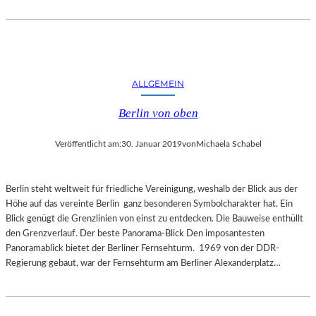
E
R
N
A
T
U
ALLGEMEIN
R
Berlin von oben
Veröffentlicht am:
30. Januar 2019
von
Michaela Schabel
Berlin steht weltweit für friedliche Vereinigung, weshalb der Blick aus der
Höhe auf das vereinte Berlin ganz besonderen Symbolcharakter hat. Ein
Blick genügt die Grenzlinien von einst zu entdecken. Die Bauweise enthüllt
den Grenzverlauf. Der beste Panorama-Blick Den imposantesten
Panoramablick bietet der Berliner Fernsehturm. 1969 von der DDR-
Regierung gebaut, war der Fernsehturm am Berliner Alexanderplatz…