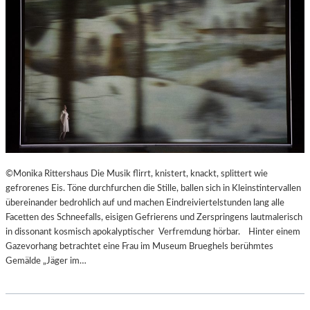
©Monika Rittershaus Die Musik flirrt, knistert, knackt, splittert wie
gefrorenes Eis. Töne durchfurchen die Stille, ballen sich in Kleinstintervallen
übereinander bedrohlich auf und machen Eindreiviertelstunden lang alle
Facetten des Schneefalls, eisigen Gefrierens und Zerspringens lautmalerisch
in dissonant kosmisch apokalyptischer Verfremdung hörbar. Hinter einem
Gazevorhang betrachtet eine Frau im Museum Brueghels berühmtes
Gemälde „Jäger im…