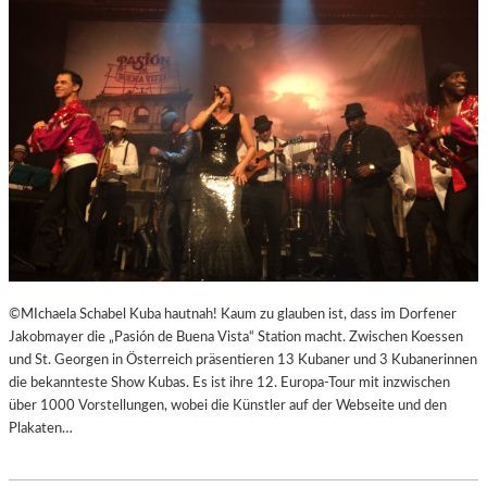
R
R
E
I
C
H
S
,
A
U
SS
E
R
O
©MIchaela Schabel Kuba hautnah! Kaum zu glauben ist, dass im Dorfener
R
Jakobmayer die „Pasión de Buena Vista“ Station macht. Zwischen Koessen
D
und St. Georgen in Österreich präsentieren 13 Kubaner und 3 Kubanerinnen
E
die bekannteste Show Kubas. Es ist ihre 12. Europa-Tour mit inzwischen
N
über 1000 Vorstellungen, wobei die Künstler auf der Webseite und den
T
Plakaten…
L
I