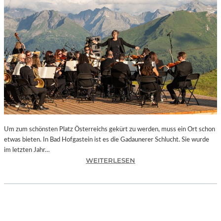
E
S
I
S
T
“
–
A
R
B
E
I
Um zum schönsten Platz Österreichs gekürt zu werden, muss ein Ort schon
T
etwas bieten. In Bad Hofgastein ist es die Gadaunerer Schlucht. Sie wurde
E
im letzten Jahr…
N
:
WEITERLESEN
V
Ö
O
S
N
T
N
E
E
R
U