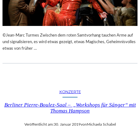
N
S
T
A
L
©Jean-Marc Turmes Zwischen dem roten Samtvorhang tauchen Arme auf
T
und signalisieren, es wird etwas gezeigt, etwas Magisches, Geheimnisvolles
U
etwas von früher …
N
G
E
N
,
L
U
KONZERTE
K
U
Berliner Pierre-Boulez-Saal – „Workshops für Sänger“ mit
L
Thomas Hampson
L
I
Veröffentlicht am:
30. Januar 2019
von
Michaela Schabel
S
C