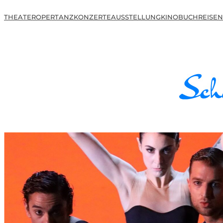
THEATER
OPER
TANZ
KONZERTE
AUSSTELLUNG
KINO
BUCH
REISEN