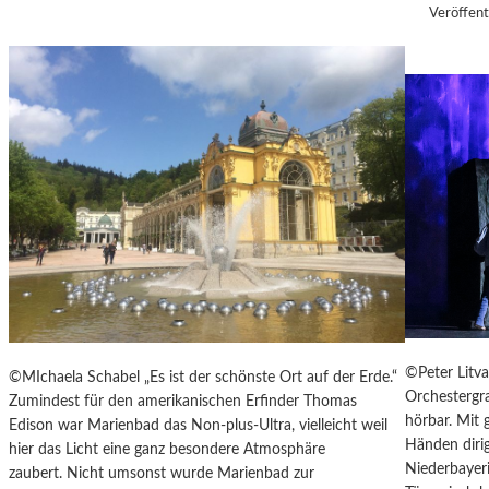
U
Veröffent
H
L
T
E
S
D
O
K
U
M
E
N
T
A
R
F
©Peter Litv
©MIchaela Schabel „Es ist der schönste Ort auf der Erde.“
I
Orchestergr
Zumindest für den amerikanischen Erfinder Thomas
L
hörbar. Mit
Edison war Marienbad das Non-plus-Ultra, vielleicht weil
M
Händen diri
hier das Licht eine ganz besondere Atmosphäre
-
Niederbayeri
zaubert. Nicht umsonst wurde Marienbad zur
„