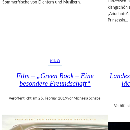
Tänzerisch b
Sommerfrische von Dichtern und Musikern.
S
klangschön 
I
„Ariodante“, 
M
Prinzessin…
O
N
!
–
V
O
KINO
M
G
Film – „Green Book – Eine
Landes
L
besondere Freundschaft“
lä
Ü
C
K
Veröffentlicht am:
25. Februar 2019
von
Michaela Schabel
D
Veröffent
E
S
D
I