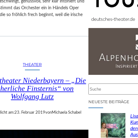
eschwingt, genussvoll, sehr klar intoniert und
stimmt das Orchester ein in Händels Oper
die so fröhlich frech beginnt, weil die irische
THEATER
theater Niederbayern – „Die
cherliche Finsternis“ von
S
u
Wolfgang Lutz
c
NEUESTE BEITRÄGE
h
licht am:
23. Februar 2019
von
Michaela Schabel
e
Lisa
n
Kun
den
Aus