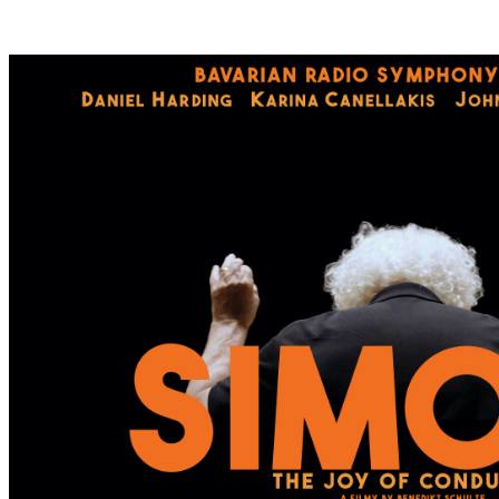
S
T
E
S
W
A
N
D
E
R
D
O
R
F
I
N
B
A
D
K