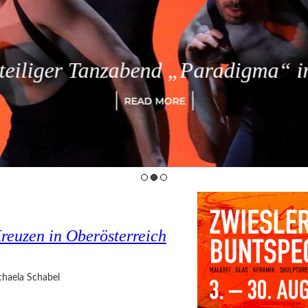
eiliger Tanzabend „Paradigma“ in
READ MORE
reuzen in Oberösterreich
haela Schabel