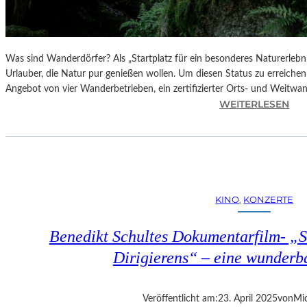
Was sind Wanderdörfer? Als „Startplatz für ein besonderes Naturerlebn
Urlauber, die Natur pur genießen wollen. Um diesen Status zu erreichen
Angebot von vier Wanderbetrieben, ein zertifizierter Orts- und Weitw
:
WEITERLESEN
Ö
S
T
E
R
R
KINO
, 
KONZERTE
E
I
Benedikt Schultes Dokumentarfilm- „
C
H
Dirigierens“ – eine wunder
–
E
R
Veröffentlicht am:
23. April 2025
von
Mic