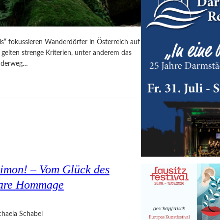
is“ fokussieren Wanderdörfer in Österreich auf
 gelten strenge Kriterien, unter anderem das
anderweg…
Simon! – Vom Glück des
bare Hommage
haela Schabel