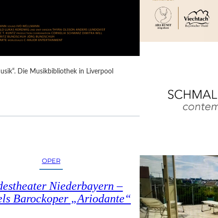
Musik“. Die Musikbibliothek in Liverpool
OPER
estheater Niederbayern –
ls Barockoper „Ariodante“