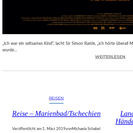
R
E
U
Z
E
N
I
„Ich war ein seltsames Kind“, lacht Sir Simon Rattle, „ich hörte überall 
N
wurde…
O
:
WEITERLESEN
B
B
E
E
R
N
Ö
E
S
D
T
I
REISEN
E
K
R
T
R
Reise – Marienbad/Tschechien
Land
S
E
Hände
C
I
H
Veröffentlicht am:
1. März 2019
von
Michaela Schabel
C